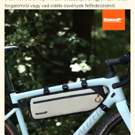
forgalomról vagy vad vidéki ösvények felfedezéséről.