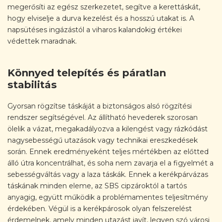
megerősíti az egész szerkezetet, segítve a kerettáskát,
hogy elviselje a durva kezelést és a hosszú utakat is. A
napsütéses ingázástól a viharos kalandokig értékei
védettek maradnak.
Könnyed telepítés és páratlan
stabilitás
Gyorsan rögzítse táskáját a biztonságos alsó rögzítési
rendszer segítségével. Az állítható hevederek szorosan
ölelik a vázat, megakadályozva a kilengést vagy rázkódást
nagysebességű utazások vagy technikai ereszkedések
során. Ennek eredményeként teljes mértékben az előtted
álló útra koncentrálhat, és soha nem zavarja el a figyelmét a
sebességváltás vagy a laza táskák. Ennek a kerékpárvázas
táskának minden eleme, az SBS cipzároktól a tartós
anyagig, együtt működik a problémamentes teljesítmény
érdekében. Végül is a kerékpárosok olyan felszerelést
érdemelnek, amely minden utazást javít, legyen szó városi