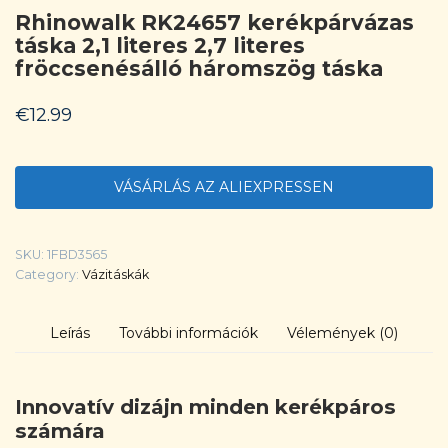
Rhinowalk RK24657 kerékpárvázas
táska 2,1 literes 2,7 literes
fröccsenésálló háromszög táska
€
12.99
VÁSÁRLÁS AZ ALIEXPRESSEN
SKU:
1FBD3565
Category:
Vázitáskák
Leírás
További információk
Vélemények (0)
Innovatív dizájn minden kerékpáros
számára