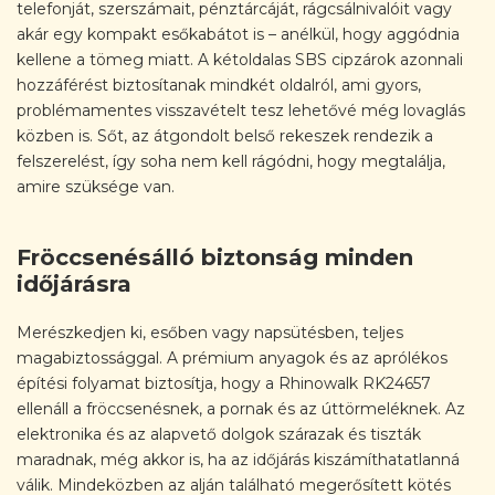
telefonját, szerszámait, pénztárcáját, rágcsálnivalóit vagy
akár egy kompakt esőkabátot is – anélkül, hogy aggódnia
kellene a tömeg miatt. A kétoldalas SBS cipzárok azonnali
hozzáférést biztosítanak mindkét oldalról, ami gyors,
problémamentes visszavételt tesz lehetővé még lovaglás
közben is. Sőt, az átgondolt belső rekeszek rendezik a
felszerelést, így soha nem kell rágódni, hogy megtalálja,
amire szüksége van.
Fröccsenésálló biztonság minden
időjárásra
Merészkedjen ki, esőben vagy napsütésben, teljes
magabiztossággal. A prémium anyagok és az aprólékos
építési folyamat biztosítja, hogy a Rhinowalk RK24657
ellenáll a fröccsenésnek, a pornak és az úttörmeléknek. Az
elektronika és az alapvető dolgok szárazak és tiszták
maradnak, még akkor is, ha az időjárás kiszámíthatatlanná
válik. Mindeközben az alján található megerősített kötés