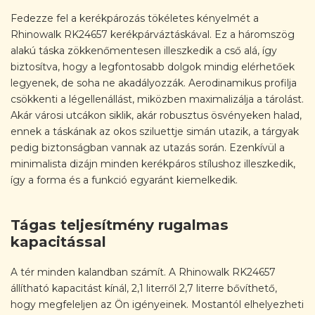
Fedezze fel a kerékpározás tökéletes kényelmét a
Rhinowalk RK24657 kerékpárváztáskával. Ez a háromszög
alakú táska zökkenőmentesen illeszkedik a cső alá, így
biztosítva, hogy a legfontosabb dolgok mindig elérhetőek
legyenek, de soha ne akadályozzák. Aerodinamikus profilja
csökkenti a légellenállást, miközben maximalizálja a tárolást.
Akár városi utcákon siklik, akár robusztus ösvényeken halad,
ennek a táskának az okos sziluettje simán utazik, a tárgyak
pedig biztonságban vannak az utazás során. Ezenkívül a
minimalista dizájn minden kerékpáros stílushoz illeszkedik,
így a forma és a funkció egyaránt kiemelkedik.
Tágas teljesítmény rugalmas
kapacitással
A tér minden kalandban számít. A Rhinowalk RK24657
állítható kapacitást kínál, 2,1 literről 2,7 literre bővíthető,
hogy megfeleljen az Ön igényeinek. Mostantól elhelyezheti