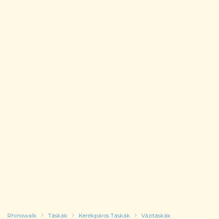
Rhinowalk
Táskák
Kerékpáros Táskák
Vázitáskák