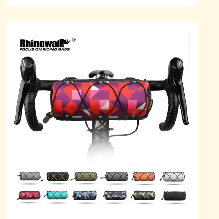
Rated
5.00
out
of 5