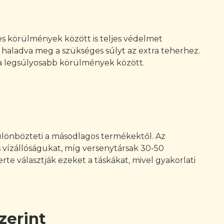
s körülmények között is teljes védelmet
m haladva meg a szükséges súlyt az extra teherhez.
t a legsúlyosabb körülmények között.
ülönbözteti a másodlagos termékektől. Az
s vízállóságukat, míg versenytársak 30-50
te választják ezeket a táskákat, mivel gyakorlati
zerint