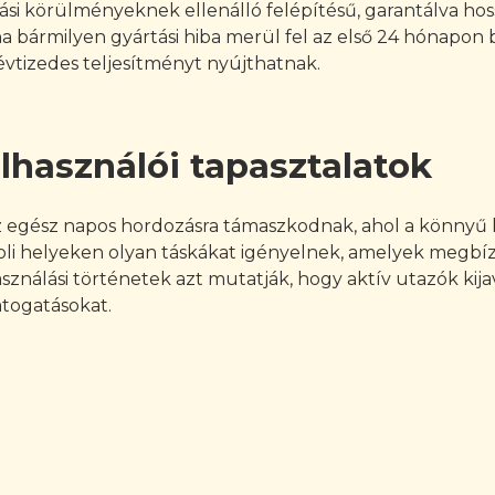
rási körülményeknek ellenálló felépítésű, garantálva ho
 ha bármilyen gyártási hiba merül fel az első 24 hónapon
k évtizedes teljesítményt nyújthatnak.
lhasználói tapasztalatok
 egész napos hordozásra támaszkodnak, ahol a könnyű kia
oli helyeken olyan táskákat igényelnek, amelyek megbízh
használási történetek azt mutatják, hogy aktív utazók ki
átogatásokat.