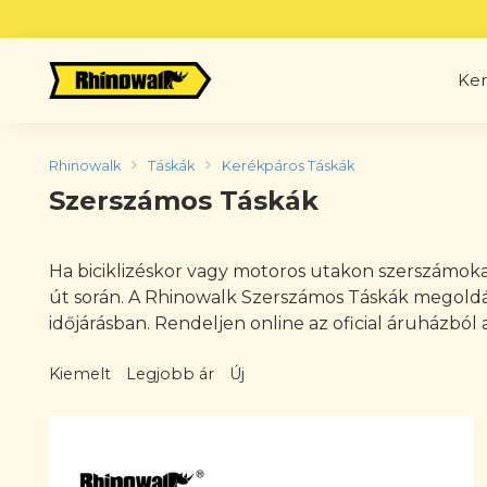
Skip
to
content
Ker
Rhinowalk
Táskák
Kerékpáros Táskák
Szerszámos Táskák
Ha biciklizéskor vagy motoros utakon szerszámoka
út során. A Rhinowalk Szerszámos Táskák megoldá
időjárásban. Rendeljen online az oficial áruházból 
Kiemelt
Legjobb ár
Új