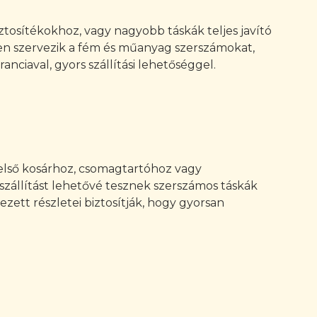
iztosítékokhoz, vagy nagyobb táskák teljes javító
sen szervezik a fém és műanyag szerszámokat,
nciaval, gyors szállítási lehetőséggel.
 első kosárhoz, csomagtartóhoz vagy
zállítást lehetővé tesznek szerszámos táskák
zett részletei biztosítják, hogy gyorsan