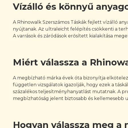
Vízálló és könnyű anyago
A Rhinowalk Szerszámos Táskák fejlett vízálló an
nyújtanak. Az ultraleicht felépítés csökkenti a t
A varrások és záródások erősített kialakítása mege
Miért válassza a Rhinowa
A megbízható márka évek óta bizonyítja elkötelez
független vizsgálatok igazolják, hogy ezek a tásk
százalékos teljesítményhanyatlást mutatnak. A prof
megbízhatóság jelent biztosabb és kellemesebb u
Hogyan válassza meg a m