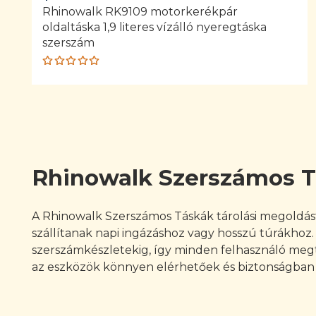
Rhinowalk RK9109 motorkerékpár
oldaltáska 1,9 literes vízálló nyeregtáska
szerszám
Rated
5.00
out
of 5
Rhinowalk Szerszámos 
A Rhinowalk Szerszámos Táskák tárolási megoldást
szállítanak napi ingázáshoz vagy hosszú túrákhoz.
szerszámkészletekig, így minden felhasználó megtal
az eszközök könnyen elérhetőek és biztonságban 