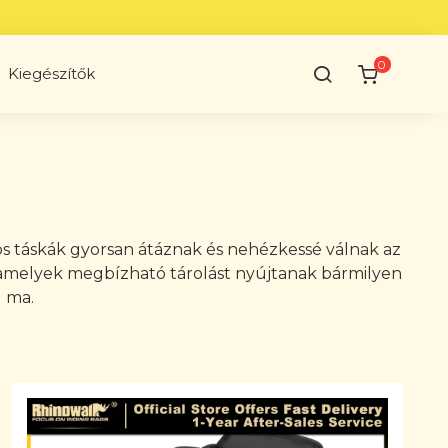
0
Kiegészítők
os táskák gyorsan átáznak és nehézkessé válnak az
 amelyek megbízható tárolást nyújtanak bármilyen
g ma.