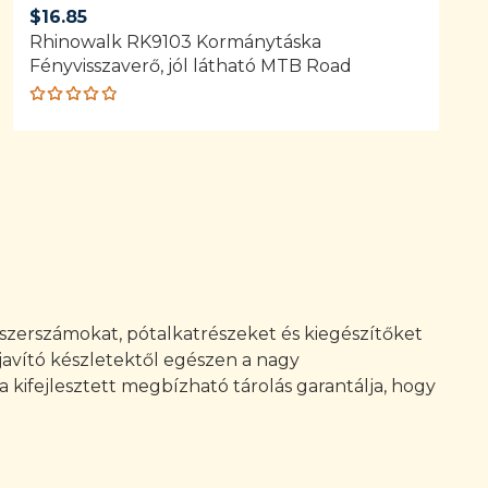
$
16.85
Rhinowalk RK9103 ​​Kormánytáska
Fényvisszaverő, jól látható MTB Road
Rated
4.80
out
of 5
szerszámokat, pótalkatrészeket és kiegészítőket
javító készletektől egészen a nagy
 kifejlesztett megbízható tárolás garantálja, hogy