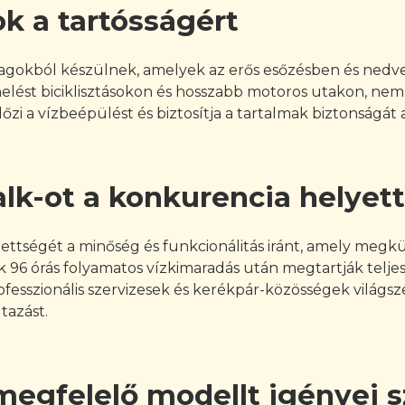
k a tartósságért
yagokból készülnek, amelyek az erős esőzésben és nedve
erhelést biciklisztásokon és hosszabb motoros utakon, ne
lőzi a vízbeépülést és biztosítja a tartalmak biztonságá
lk-ot a konkurencia helyett
ettségét a minőség és funkcionálitás iránt, amely megk
ák 96 órás folyamatos vízkimaradás után megtartják telje
esszionális szervizesek és kerékpár-közösségek világszer
tazást.
egfelelő modellt igényei s