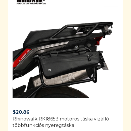
$
20.86
Rhinowalk RK18653 motoros táska vízálló
többfunkciós nyeregtáska