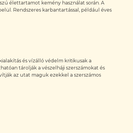
sszú élettartamot kemény használat során. A
 belül. Rendszeres karbantartással, például éves
lakítás és vízálló védelm kritikusak a
atóan tárolják a vészelháji szerszámokat és
javítják az utat maguk ezekkel a szerszámos