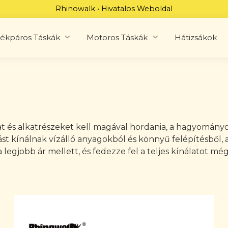
Rhinowalk • Hivatalos Weboldal
ékpáros Táskák
Motoros Táskák
Hátizsákok
t és alkatrészeket kell magával hordania, a hagyomány
st kínálnak vízálló anyagokból és könnyű felépítésből,
a legjobb ár mellett, és fedezze fel a teljes kínálatot mé