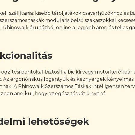
ell szállítania: kisebb tároljátékok csavarhúzókhoz és b
ló szerszámos táskák moduláris belső szakaszokkal kecse
 Rhinowalk áruházból online a legjobb áron és teljes gara
kcionalitás
ögzítési pontokat biztosít a bicikli vagy motorkerékpár
z. Az ergonómikus fogantyúk és kéznyergek kényelmes s
vannak. A Rhinowalk Szerszámos Táskák intelligensen terve
ben anélkül, hogy az egész táskát kinyitná.
delmi lehetőségek