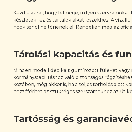
Kezdje azzal, hogy felmérje, milyen szerszámokat k
készletekhez és tartalék alkatrészekhez. A vízál
hogy sehol ne térjenek el. Rendeljen meg az oficial
Tárolási kapacitás és fun
Minden modell dedikált gumírozott füleket vagy r
kormánystabilitáshoz való biztonságos rögzítéshe
kezében, még akkor is, ha a teljes terhelés alatt 
hozzáférhet az szükséges szerszámokhoz az út köz
Tartósság és garanciavé