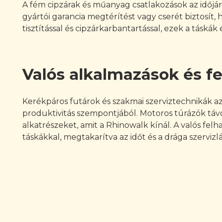
A fém cipzárak és műanyag csatlakozások az időjá
gyártói garancia megtérítést vagy cserét biztosít,
tisztítással és cipzárkarbantartással, ezek a táská
Valós alkalmazások és fe
Kerékpáros futárok és szakmai szerviztechnikák az
produktivitás szempontjából. Motoros túrázók táv
alkatrészeket, amit a Rhinowalk kínál. A valós fel
táskákkal, megtakarítva az időt és a drága szervizl