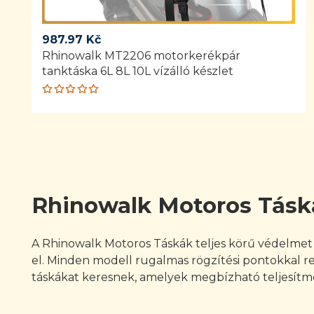
987.97
Kč
Rhinowalk MT2206 motorkerékpár
tanktáska 6L 8L 10L vízálló készlet
Rated
5.00
out
of 5
Rhinowalk Motoros Tásk
A Rhinowalk Motoros Táskák teljes körű védelmet n
el. Minden modell rugalmas rögzítési pontokkal r
táskákat keresnek, amelyek megbízható teljesítmény