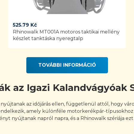
525.79
Kč
Rhinowalk MT001A motoros taktikai mellény
készlet tanktáska nyeregtalp
TOVÁBBI INFORMÁCIÓ
ák az Igazi Kalandvágyóak
yújtanak az időjárás ellen, függetlenül attól, hogy vár
endelkezik, amely különféle motorkerékpár-típusokhoz 
t nyújtanak napról napra, és a Rhinowalk szériája ezt a 