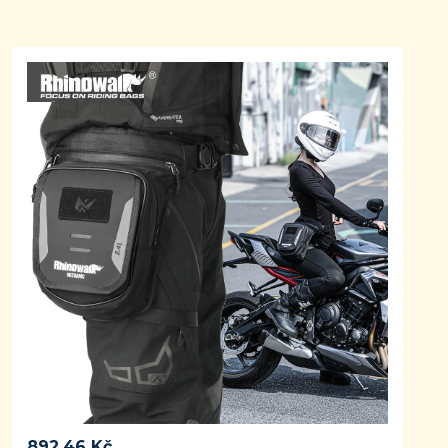
892.46
Kč