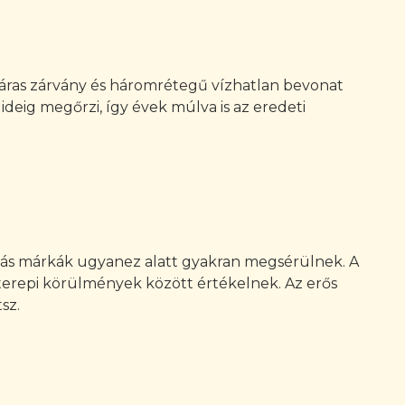
ipzáras zárvány és háromrétegű vízhatlan bevonat
ideig megőrzi, így évek múlva is az eredeti
g más márkák ugyanez alatt gyakran megsérülnek. A
terepi körülmények között értékelnek. Az erős
sz.