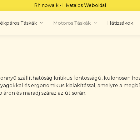
Rhinowalk • Hivatalos Weboldal
ékpáros Táskák
Motoros Táskák
Hátizsákok
 könnyű szállíthatóság kritikus fontosságú, különösen h
nyagokkal és ergonomikus kialakítással, amelyre a megbí
áron és maradj száraz az út során.