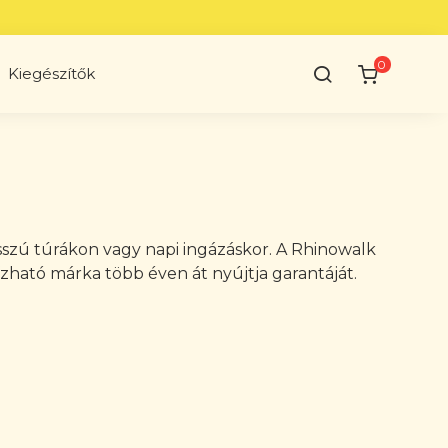
0
Kiegészítők
osszú túrákon vagy napi ingázáskor. A Rhinowalk
zható márka több éven át nyújtja garantáját.