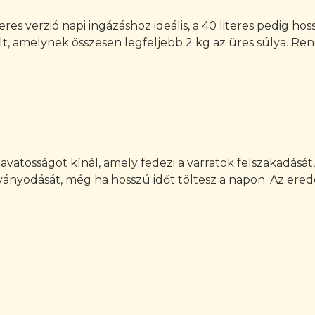
iteres verzió napi ingázáshoz ideális, a 40 literes pedig
, amelynek összesen legfeljebb 2 kg az üres súlya. Rend
avatosságot kínál, amely fedezi a varratok felszakadását
ányodását, még ha hosszú időt töltesz a napon. Az erede