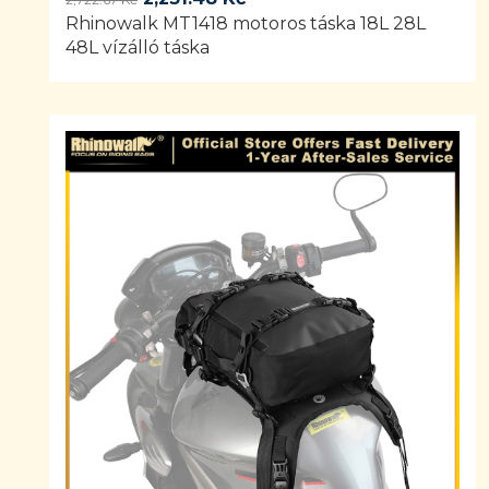
Rhinowalk MT1418 motoros táska 18L 28L
price
price
48L vízálló táska
was:
is:
2,722.67 Kč.
2,231.48 Kč.