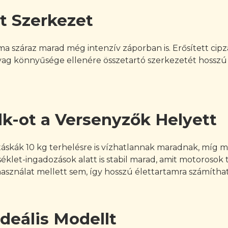
t Szerkezet
talma száraz marad még intenzív záporban is. Erősített c
anyag könnyűsége ellenére összetartó szerkezetét hosszú 
lk-ot a Versenyzők Helyett
k táskák 10 kg terhelésre is vízhatlannak maradnak, mí
let-ingadozások alatt is stabil marad, amit motorosok 
asználat mellett sem, így hosszú élettartamra számíthat
deális Modellt