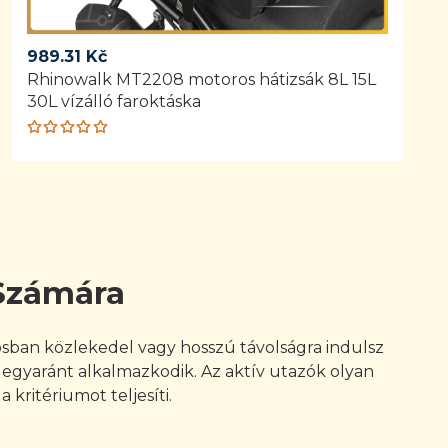
989.31
Kč
Rhinowalk MT2208 motoros hátizsák 8L 15L
30L vízálló faroktáska
Rated
5.00
out
of 5
 Számára
osban közlekedel vagy hosszú távolságra indulsz
egyaránt alkalmazkodik. Az aktív utazók olyan
kritériumot teljesíti.