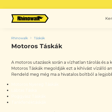
Skip
to
content
Ker
Rhinowalk
Táskák
Motoros Táskák
A motoros utazások során a vízhatlan tárolás és a
Motoros Táskák megoldják ezt a kihívást vízálló a
Rendeld meg még ma a hivatalos boltból a legjobb 
Motoros Nyereg Táskák
Lábtas Táska
Poggyász Táskák
Tankfenéktáskák