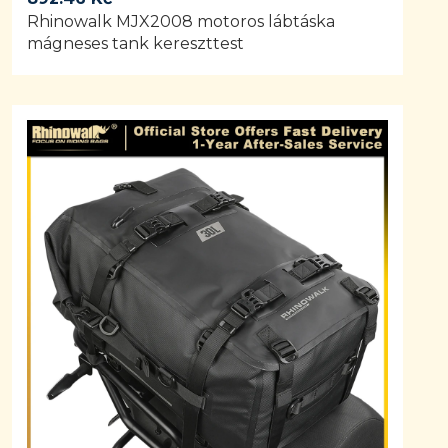
Rhinowalk MJX2008 motoros lábtáska
mágneses tank kereszttest