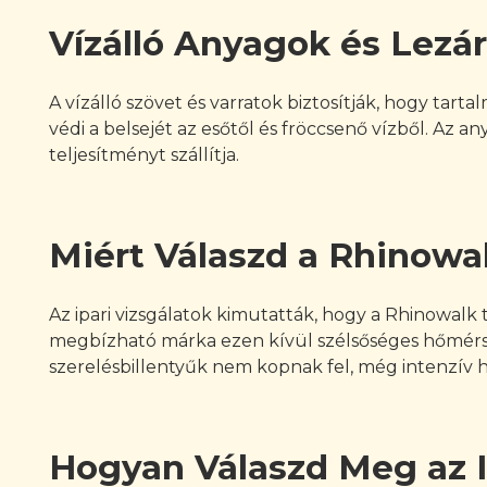
Vízálló Anyagok és Lezár
A vízálló szövet és varratok biztosítják, hogy tar
védi a belsejét az esőtől és fröccsenő vízből. Az 
teljesítményt szállítja.
Miért Válaszd a Rhinowa
Az ipari vizsgálatok kimutatták, hogy a Rhinowal
megbízható márka ezen kívül szélsőséges hőmérsék
szerelésbillentyűk nem kopnak fel, még intenzív h
Hogyan Válaszd Meg az I