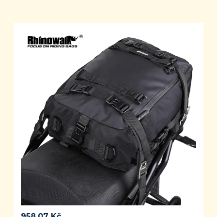
958.07
Kč