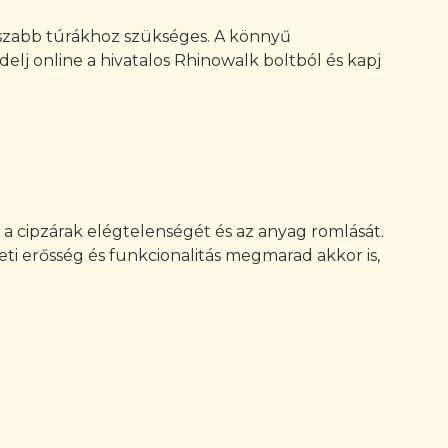
 hosszabb túrákhoz szükséges. A könnyű
elj online a hivatalos Rhinowalk boltból és kapj
, a cipzárak elégtelenségét és az anyag romlását.
ti erősség és funkcionalitás megmarad akkor is,