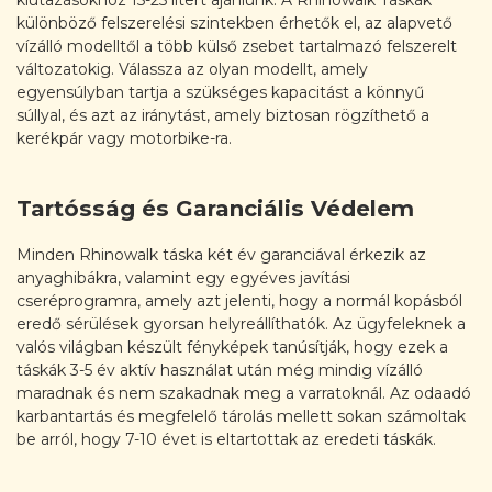
kiutazásokhoz 15-25 litert ajánlunk. A Rhinowalk Táskák
különböző felszerelési szintekben érhetők el, az alapvető
vízálló modelltől a több külső zsebet tartalmazó felszerelt
változatokig. Válassza az olyan modellt, amely
egyensúlyban tartja a szükséges kapacitást a könnyű
súllyal, és azt az iránytást, amely biztosan rögzíthető a
kerékpár vagy motorbike-ra.
Tartósság és Garanciális Védelem
Minden Rhinowalk táska két év garanciával érkezik az
anyaghibákra, valamint egy egyéves javítási
cseréprogramra, amely azt jelenti, hogy a normál kopásból
eredő sérülések gyorsan helyreállíthatók. Az ügyfeleknek a
valós világban készült fényképek tanúsítják, hogy ezek a
táskák 3-5 év aktív használat után még mindig vízálló
maradnak és nem szakadnak meg a varratoknál. Az odaadó
karbantartás és megfelelő tárolás mellett sokan számoltak
be arról, hogy 7-10 évet is eltartottak az eredeti táskák.