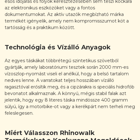
esős időjárás és folyók keresztezésében sem teszi kockára
az elektronikus eszközöket vagy a fontos
dokumentumokat. Az aktív utazók megbízható márka
termékét igényelik, amely nem kompromisszumot köt a
tartósság és a praktikum között.
Technológia és Vízálló Anyagok
Az egyes táskákat többrétegű szintetikus szövetből
gyártják, amely laboratóriumi tesztek során 2000 mm-es
vízoszlop-nyomást viseli el anélkül, hogy a belső tartalom
nedves lenne. A varratokat teljes hosszában vízálló
ragasztóval erősítik meg, és a cipzárakra is speciális hidrofób
bevonatot alkalmaznak. A könnyű, mégis stabil falak azt
jelentik, hogy egy 8 literes táska mindössze 400 gramm
súlyú, így a motorbike-ot vagy a kerékpárt nem terheli meg
feleslegesen.
Miért Válasszon Rhinowalk