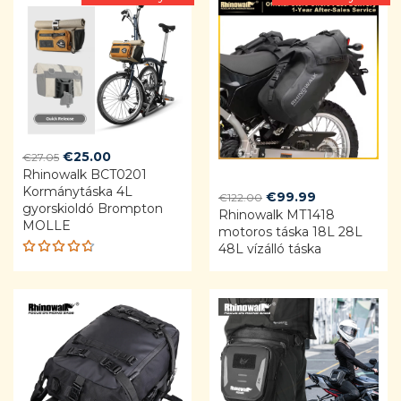
Original
Current
€
25.00
€
27.05
Rhinowalk BCT0201
price
price
Kormánytáska 4L
was:
is:
Original
Current
€
99.99
€
122.00
gyorskioldó Brompton
€27.05.
€25.00.
Rhinowalk MT1418
price
price
MOLLE
motoros táska 18L 28L
was:
is:
48L vízálló táska
€122.00.
€99.99.
Rated
4.68
out of 5