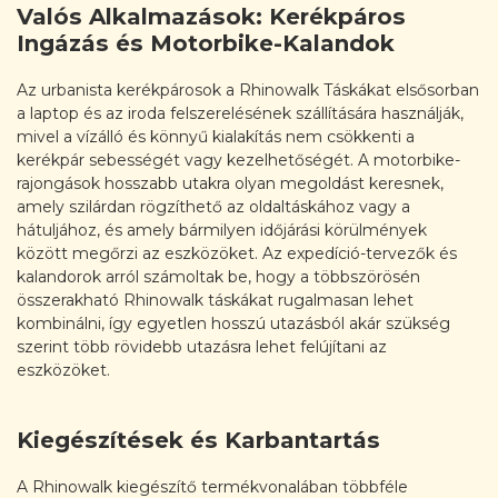
Valós Alkalmazások: Kerékpáros
Ingázás és Motorbike-Kalandok
Az urbanista kerékpárosok a Rhinowalk Táskákat elsősorban
a laptop és az iroda felszerelésének szállítására használják,
mivel a vízálló és könnyű kialakítás nem csökkenti a
kerékpár sebességét vagy kezelhetőségét. A motorbike-
rajongások hosszabb utakra olyan megoldást keresnek,
amely szilárdan rögzíthető az oldaltáskához vagy a
hátuljához, és amely bármilyen időjárási körülmények
között megőrzi az eszközöket. Az expedíció-tervezők és
kalandorok arról számoltak be, hogy a többszörösén
összerakható Rhinowalk táskákat rugalmasan lehet
kombinálni, így egyetlen hosszú utazásból akár szükség
szerint több rövidebb utazásra lehet felújítani az
eszközöket.
Kiegészítések és Karbantartás
A Rhinowalk kiegészítő termékvonalában többféle