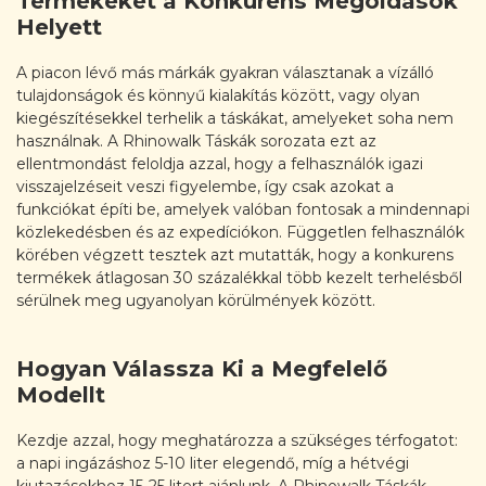
Termékeket a Konkurens Megoldások
Helyett
A piacon lévő más márkák gyakran választanak a vízálló
tulajdonságok és könnyű kialakítás között, vagy olyan
kiegészítésekkel terhelik a táskákat, amelyeket soha nem
használnak. A Rhinowalk Táskák sorozata ezt az
ellentmondást feloldja azzal, hogy a felhasználók igazi
visszajelzéseit veszi figyelembe, így csak azokat a
funkciókat építi be, amelyek valóban fontosak a mindennapi
közlekedésben és az expedíciókon. Független felhasználók
körében végzett tesztek azt mutatták, hogy a konkurens
termékek átlagosan 30 százalékkal több kezelt terhelésből
sérülnek meg ugyanolyan körülmények között.
Hogyan Válassza Ki a Megfelelő
Modellt
Kezdje azzal, hogy meghatározza a szükséges térfogatot:
a napi ingázáshoz 5-10 liter elegendő, míg a hétvégi