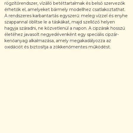
rögzítőrendszer, vízálló betéttartalmak és belső szervezők
érhetők el, amelyeket bármely modellhez csatlakoztathat.
A rendszeres karbantartás egyszerű: meleg vízzel és enyhe
szappannal öblítse le a táskákat, majd szellőző helyen
hagyja száradni, ne közvetlenül a napon. A cipzárak hosszú
életéhez javasolt negyedévenként egy speciális cipzár-
kenőanyag alkalmazása, amely megakadályozza az
oxidációt és biztosítja a zökkenőmentes működést.