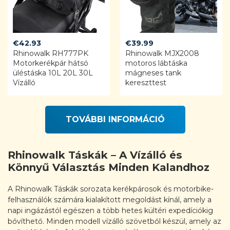
€
42.93
€
39.99
Rhinowalk RH777PK
Rhinowalk MJX2008
Motorkerékpár hátsó
motoros lábtáska
üléstáska 10L 20L 30L
mágneses tank
Vízálló
kereszttest
TOVÁBBI INFORMÁCIÓ
Rhinowalk Táskák – A Vízálló és
Könnyű Választás Minden Kalandhoz
A Rhinowalk Táskák sorozata kerékpárosok és motorbike-
felhasználók számára kialakított megoldást kínál, amely a
napi ingázástól egészen a több hetes kültéri expedíciókig
bővíthető. Minden modell vízálló szövetből készül, amely az