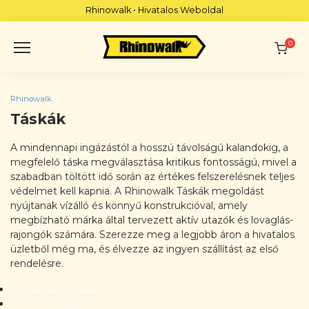
Skip
Rhinowalk • Hivatalos Weboldal
to
content
0
Rhinowalk
Táskák
A mindennapi ingázástól a hosszú távolságú kalandokig, a
megfelelő táska megválasztása kritikus fontosságú, mivel a
szabadban töltött idő során az értékes felszerelésnek teljes
védelmet kell kapnia. A Rhinowalk Táskák megoldást
nyújtanak vízálló és könnyű konstrukcióval, amely
megbízható márka által tervezett aktív utazók és lovaglás-
rajongók számára. Szerezze meg a legjobb áron a hivatalos
üzletből még ma, és élvezze az ingyen szállítást az első
rendelésre.
Kerékpáros Táskák
Motoros Táskák