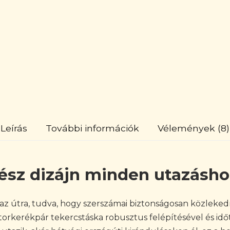
Leírás
További információk
Vélemények (8)
ész dizájn minden utazásho
z útra, tudva, hogy szerszámai biztonságosan közleked
rkerékpár tekercstáska robusztus felépítésével és idő