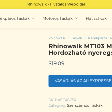
Rhinowalk • Hivatalos Weboldal
ékpáros Táskák
Motoros Táskák
Hátizsákok
Rhinowalk
Táskák
Kerékpáros Tá
Rhinowalk MT103 M
Hordozható nyereg
$
19.09
VÁSÁRLÁS AZ ALIEXPRESS
SKU:
ACC4865A
Category:
Szerszámos Táskák