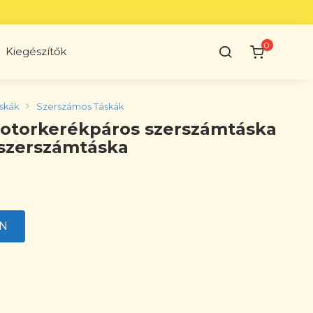
0
Kiegészítők
skák
Szerszámos Táskák
otorkerékpáros szerszámtáska
szerszámtáska
EN