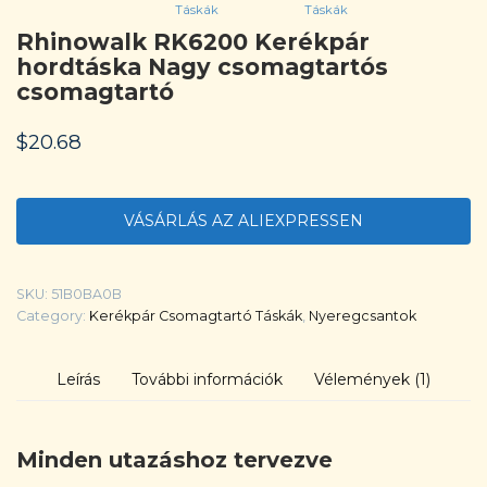
Táskák
Táskák
Rhinowalk RK6200 Kerékpár
hordtáska Nagy csomagtartós
csomagtartó
$
20.68
VÁSÁRLÁS AZ ALIEXPRESSEN
SKU:
51B0BA0B
Category:
Kerékpár Csomagtartó Táskák
,
Nyeregcsantok
Leírás
További információk
Vélemények (1)
Minden utazáshoz tervezve