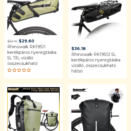
Original
Current
$
29.60
$
32.19
Rhinowalk RK19511
price
price
$
36.18
kerékpáros nyeregtáska
was:
is:
Rhinowalk RK19512 5L
5L 13L vízálló
$32.19.
$29.60.
kerékpáros nyeregtáska
összecsukható
vízálló, összecsukható
hátsó
Rated
4.92
out
of 5