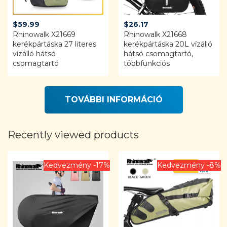
$
59.99
$
26.17
Rhinowalk X21669
Rhinowalk X21668
kerékpártáska 27 literes
kerékpártáska 20L vízálló
vízálló hátsó
hátsó csomagtartó,
csomagtartó
többfunkciós
TOVÁBBI INFORMÁCIÓ
Recently viewed products
Kedvezmény -17%
Kedvezmény -8%