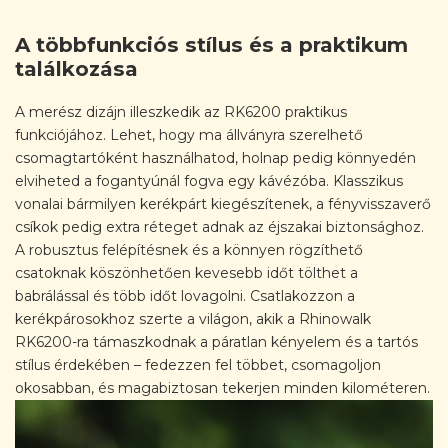
A többfunkciós stílus és a praktikum
találkozása
A merész dizájn illeszkedik az RK6200 praktikus
funkciójához. Lehet, hogy ma állványra szerelhető
csomagtartóként használhatod, holnap pedig könnyedén
elviheted a fogantyúnál fogva egy kávézóba. Klasszikus
vonalai bármilyen kerékpárt kiegészítenek, a fényvisszaverő
csíkok pedig extra réteget adnak az éjszakai biztonsághoz.
A robusztus felépítésnek és a könnyen rögzíthető
csatoknak köszönhetően kevesebb időt tölthet a
babrálással és több időt lovagolni. Csatlakozzon a
kerékpárosokhoz szerte a világon, akik a Rhinowalk
RK6200-ra támaszkodnak a páratlan kényelem és a tartós
stílus érdekében – fedezzen fel többet, csomagoljon
okosabban, és magabiztosan tekerjen minden kilométeren.