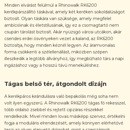
Minden elvárást felülmúl a Rhinowalk RK6200
kerékpárszállító táskával, amely két keréken sokoldalúságot
biztosít. Olyan táskára van szüksége, amely megfelel
ambícióinak és életstílusának, így ez a csomagtartó nem
csupán tárolást biztosít. Akár nyüzsgő városi utcákon, akár
csendes erdei ösvényeken vezet a kaland, az RK6200
biztosítja, hogy minden kéznél legyen. Az áramvonalas
forma csökkenti a szélellenállást, miközben szépen
illeszkedik a legtöbb állványhoz, így megbízható társ a napi
ingázáshoz vagy a hosszú távú meneküléshez.
Tágas belső tér, átgondolt dizájn
A kerékpáros kirándulásra való bepakolás még soha nem
volt ilyen egyszerű. A Rhinowalk RK6200 tágas fő rekesszel,
több oldalsó zsebbel és rejtett cipzáras részekkel
rendelkezik. Mivel minden lovas másképp szervez, értékelni
fogja a moduláris elrendezését, amely könnyen elérhetővé
teszi az olyan alapvető dolgokat, mint a szerszámok,