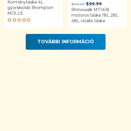
Kormánytáska 4L
was:
is:
Original
Current
$
99.99
$
122.00
gyorskioldó Brompton
$27.05.
$25.00.
Rhinowalk MT1418
price
price
MOLLE
motoros táska 18L 28L
was:
is:
48L vízálló táska
$122.00.
$99.99.
Rated
4.68
out of 5
TOVÁBBI INFORMÁCIÓ