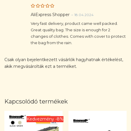
Rated
5
AliExpress Shopper
–
18.04.2024
out of 5
Very fast delivery, product came well packed.
Great quality bag. The size is enough for 2
changes of clothes. Comes with cover to protect
the bag from the rain.
Csak olyan bejelentkezett vásárlók hagyhatnak értékelést,
akik megvásárolták ezt a terméket.
Kapcsolódó termékek
Kedvezmény -8%