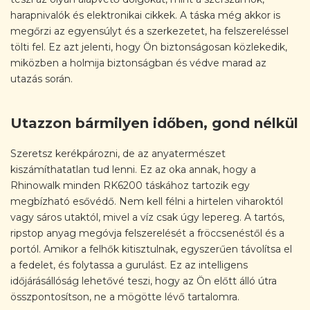
harapnivalók és elektronikai cikkek. A táska még akkor is
megőrzi az egyensúlyt és a szerkezetet, ha felszereléssel
tölti fel. Ez azt jelenti, hogy Ön biztonságosan közlekedik,
miközben a holmija biztonságban és védve marad az
utazás során.
Utazzon bármilyen időben, gond nélkül
Szeretsz kerékpározni, de az anyatermészet
kiszámíthatatlan tud lenni. Ez az oka annak, hogy a
Rhinowalk minden RK6200 táskához tartozik egy
megbízható esővédő. Nem kell félni a hirtelen viharoktól
vagy sáros utaktól, mivel a víz csak úgy lepereg. A tartós,
ripstop anyag megóvja felszerelését a fröccsenéstől és a
portól. Amikor a felhők kitisztulnak, egyszerűen távolítsa el
a fedelet, és folytassa a gurulást. Ez az intelligens
időjárásállóság lehetővé teszi, hogy az Ön előtt álló útra
összpontosítson, ne a mögötte lévő tartalomra.