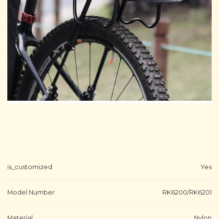
is_customized
Yes
Model Number
RK6200/RK6201
Material
Nylon