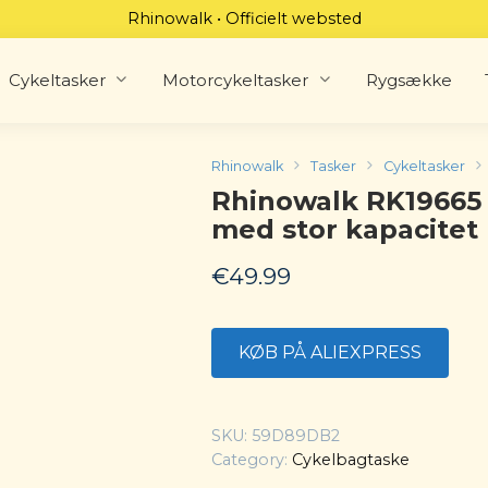
Rhinowalk • Officielt websted
Cykeltasker
Motorcykeltasker
Rygsække
Rhinowalk
Tasker
Cykeltasker
Rhinowalk RK19665 3
med stor kapacitet
€
49.99
KØB PÅ ALIEXPRESS
SKU:
59D89DB2
Category:
Cykelbagtaske