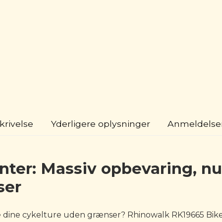
krivelse
Yderligere oplysninger
Anmeldelser
nter: Massiv opbevaring, nu
ser
eve dine cykelture uden grænser? Rhinowalk RK19665 Bik