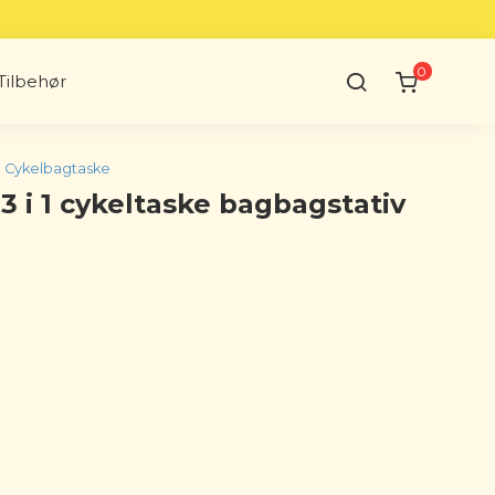
0
Tilbehør
Cykelbagtaske
 i 1 cykeltaske bagbagstativ