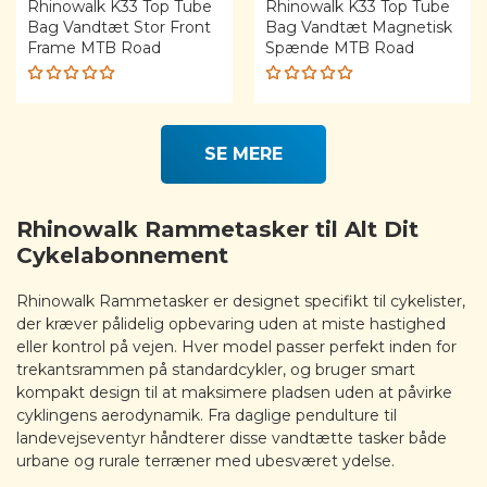
Rhinowalk K33 Top Tube
Rhinowalk K33 Top Tube
Bag Vandtæt Stor Front
Bag Vandtæt Magnetisk
Frame MTB Road
Spænde MTB Road
Rated
Rated
5.00
out
5.00
out
of 5
of 5
SE MERE
Rhinowalk Rammetasker til Alt Dit
Cykelabonnement
Rhinowalk Rammetasker er designet specifikt til cykelister,
der kræver pålidelig opbevaring uden at miste hastighed
eller kontrol på vejen. Hver model passer perfekt inden for
trekantsrammen på standardcykler, og bruger smart
kompakt design til at maksimere pladsen uden at påvirke
cyklingens aerodynamik. Fra daglige pendulture til
landevejseventyr håndterer disse vandtætte tasker både
urbane og rurale terræner med ubesværet ydelse.