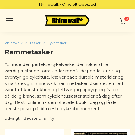
Skip
Rhinowalk • Officielt websted
to
content
0
Rhinowalk
Tasker
Cykeltasker
Rammetasker
At finde den perfekte cykelveske, der holder dine
værdigenstande tørre under regnfulde pendeluture og
eventyrlige cykelture, kræver både durable materialer og
smart design. Rhinowalk Rammetasker løser dette med
vandtæt konstruktion og lettvægtig opbygning fra en
pålidelig brand, som cykelentusiaster stoler på dag efter
dag. Bestil online fra den officielle butik i dag og få de
bedste priser på dit næste cykelabonnement.
Udvalgt
Bedste pris
Ny