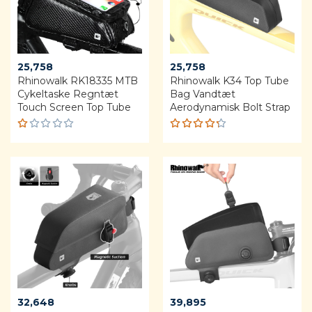
25,758
25,758
Rhinowalk RK18335 MTB
Rhinowalk K34 Top Tube
Cykeltaske Regntæt
Bag Vandtæt
Touch Screen Top Tube
Aerodynamisk Bolt Strap
R
Rated
a
4.25
t
out of 5
e
d
1.
0
0
o
u
t
o
f
5
32,648
39,895