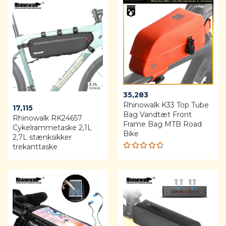
35,283
Rhinowalk K33 Top Tube
17,115
Bag Vandtæt Front
Rhinowalk RK24657
Frame Bag MTB Road
Cykelrammetaske 2,1L
Bike
2,7L stænksikker
trekanttaske
Rated
4.64
out of 5