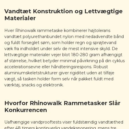
Vandtæt Konstruktion og Lettvægtige
Materialer
Hver Rhinowalk rammetaske kombinerer højtolerans
vandtæt polyurethanbundet nylon med nedadvendte bånd
og fuldt forseglet søm, som holder regn og sprøjtevand
væk fra indholdet under selv de mest intensive skyld. De
lettvægtige materialer vejer blot 180-280 gram afhængigt
af størrelse, hvilket betyder minimal påvirkning på din cyklus
accelerationsevne eller håndteringsrespons. Robust
aluminiumskeletstrukturer giver rigiditet uden at tilføje
vægt, så tasken holder form selv når pakket fuldt med
værktøj, snacks og elektronik.
Hvorfor Rhinowalk Rammetasker Slår
Konkurrencen
Uafhængige vandprooftests viser fuldstændig vandtæthed
efter 48 timers kontinuerlig vandeksponering, mens tre