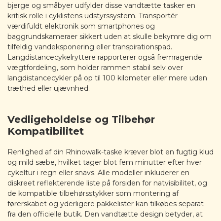
bjerge og småbyer udfylder disse vandtætte tasker en
kritisk rolle i cyklistens udstyrssystem. Transportér
værdifuldt elektronik som smartphones og
baggrundskameraer sikkert uden at skulle bekymre dig om
tilfeldig vandeksponering eller transpirationspad.
Langdistancecykelryttere rapporterer også fremragende
vægtfordeling, som holder rammen stabil selv over
langdistancecykler på op til 100 kilometer eller mere uden
træthed eller ujævnhed.
Vedligeholdelse og Tilbehør
Kompatibilitet
Renlighed af din Rhinowalk-taske kræver blot en fugtig klud
og mild sæbe, hvilket tager blot fem minutter efter hver
cykeltur i regn eller snavs. Alle modeller inkluderer en
diskreet reflekterende liste på forsiden for natvisibilitet, og
de kompatible tilbehørsstykker som montering af
førerskabet og yderligere pakkelister kan tilkøbes separat
fra den officielle butik. Den vandtætte design betyder, at