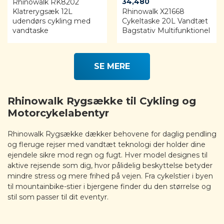
34,480
Rhinowalk RK8202
Klatrerygsæk 12L
Rhinowalk X21668
udendørs cykling med
Cykeltaske 20L Vandtæt
vandtaske
Bagstativ Multifunktionel
SE MERE
Rhinowalk Rygsække til Cykling og
Motorcykelabentyr
Rhinowalk Rygsække dækker behovene for daglig pendling
og fleruge rejser med vandtæt teknologi der holder dine
ejendele sikre mod regn og fugt. Hver model designes til
aktive rejsende som dig, hvor pålidelig beskyttelse betyder
mindre stress og mere frihed på vejen. Fra cykelstier i byen
til mountainbike-stier i bjergene finder du den størrelse og
stil som passer til dit eventyr.