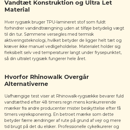
Vandtæt Konstruktion og Ultra Let
Material
Hver rygsæk bruger TPU-lamineret stof som fuldt
forhindrer vandindtrængning uden at tilføje betydelig vægt
til din tur. Sømmene versegles med termisk
aktiveringsteknologi, hvilket betyder de ligger helt tæt og
kræver ikke manuel vedligeholdelse. Materialet holder sig
fleksibelt selv ved temperaturer langt under frysepunktet,
så din ultralet rygsæk fungerer hele året.
Hvorfor Rhinowalk Overgår
Alternativerne
Uafhængige test viser at Rhinowalk-rygsække bevarer fuld
vandtæthed efter 48 timers regn mens konkurrerende
mærker fra andre producenter mister beskyttelse efter få
timers vejreksponering. En betroet mærke som dette
betyder færre ændringer af rute på grund af vejr og mere
tid brugt på det du elsker. Professionelle cykelkurerer og