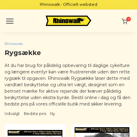
Skip
Rhinowalk • Officielt websted
to
content
0
Rhinowalk
Rygsække
At du har brug for pålidelig opbevaring til daglige cykelture
og længere eventyr kan være frustrerende uden den rette
rygsæk til opgaven. Rhinowalk Rygsække løser dette med
vandtæt beskyttelse og ultra let vægt, designet som en
betroet mærke for aktive rejsende der kræver pålidelig
beskyttelse uden ekstra byrde. Bestil online i dag og få den
bedste pris på vores officielle butik med sikker levering.
Udvalgt
Bedste pris
Ny