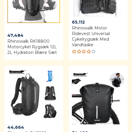
65,112
Rhinowalk Motor
Ridevest Universal
47,484
Cykelrygsæk Med
Rhinowalk RK18800
Vandtaske
Motorcykel Rygsæk 12L
2L Hydration Blære Sæt
Rated
4.00
out of
5
44,664