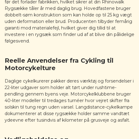
før det forlader fabrikken, hvilket sikrer at din Rhinowalk
Rygsække tåler år med daglig brug. Hovedfastene bruger
dobbelt-søm konstruktion som kan holde op til 25 kg vægt
uden deformation eller brud. Producenten tilbyder femårig
garanti mod materialefejl, hvilket giver dig tillid til at
investere i en rygsæk som finder ud af at blive din pålidelige
følgesvend.
Reelle Anvendelser fra Cykling til
Motorcykelture
Daglige cykelkurerer pakker deres værktøj og forsendelser i
22-liter udgaver som holder alt tørt under rushtime-
pendling gennem byens veje. Motorcykelklubbene bruger
40-liter modeller til tredages turnéer hvor vejret skifter fra
solskin til tung regn uden varsel. Langdistance-cykelkampe
dokumenterer at disse rygsække holder samme vandtæt
ydeevne efter tusindvis af kilometer på grusveje og asfalt.