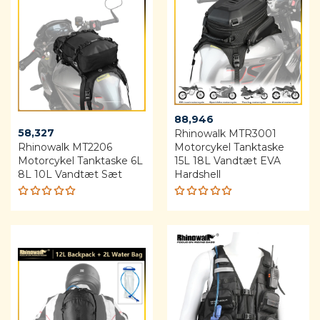
88,946
58,327
Rhinowalk MTR3001
Rhinowalk MT2206
Motorcykel Tanktaske
Motorcykel Tanktaske 6L
15L 18L Vandtæt EVA
8L 10L Vandtæt Sæt
Hardshell
Rated
Rated
5.00
out
5.00
out
of 5
of 5