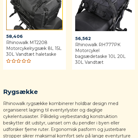
58,406
56,562
Rhinowalk MT2208
Rhinowalk RH777PK
Motorcykelrygsæk 8L 15L
Motorcykel
30L Vandtæt haletaske
bagsædetaske 10L 20L
30L Vandtæt
Rated
5.00
out
of 5
Rygsække
Rhinowalk rygsække kombinerer holdbar design med
organiseret lagring til eventyrlyster og daglige
cykelentusiaster. Pålidelig vejrbestandig konstruktion
beskytter dit udstyr, uanset om du pendler i byen eller
udforsker fjerne ruter. Ergonomisk pasform og justerbare
stropper sikrer maksimal komfort selv på lange eventyrture