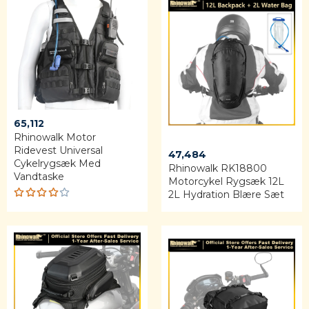
65,112
Rhinowalk Motor
Ridevest Universal
47,484
Cykelrygsæk Med
Rhinowalk RK18800
Vandtaske
Motorcykel Rygsæk 12L
2L Hydration Blære Sæt
Rated
4.00
out of
5