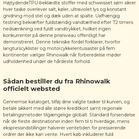
HøjtydendeTPU-beklædte stoffer med schweisset søm sikrer
hver taske overlever salt, køler, ultraviolet lys og konstant
gnidning mod stel og dæk uden at spalte. Uafhængig
testning bekræfter fuldstændig vandtæthed efter 72 timers
nedsænkning ved fuldt vandtrykket, hvilket ingen
konkurrenter på denne prisniveau offentligt har
demonstreret. Denne tekniske fordel forklarer, hvorfor
langturscyklister og motorcykkelentusiaster på fem
kontinenter vælger Rhinowalk når forberedelse møder
udholdenhed under de hårdeste forhold.
Sådan bestiller du fra Rhinowalk
officielt websted
Gennemse kataloget, tilføj dine valgte tasker til kurven, og
betale sikkert med alle større kreditkort samt regionale
betalingsmetoder tilgængelige globalt. Standard forsendelse
når de fleste destinationer inden fem til ti hverdage, mens
ekspressindstillinger halverer ventetiden for presserende
ordrer der ikke kan vente. Hvert køb inkluderer fuld