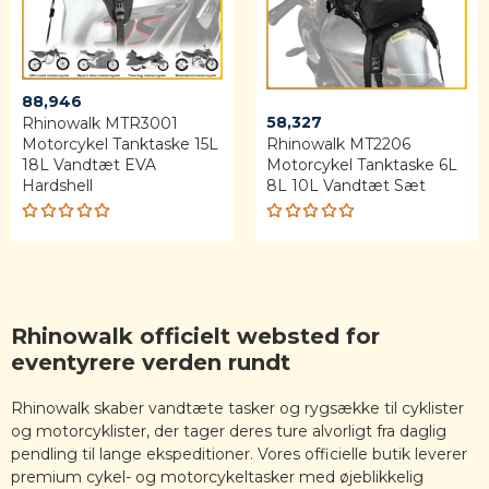
88,946
58,327
Rhinowalk MTR3001
Motorcykel Tanktaske 15L
Rhinowalk MT2206
18L Vandtæt EVA
Motorcykel Tanktaske 6L
Hardshell
8L 10L Vandtæt Sæt
Rated
Rated
5.00
out
5.00
out
of 5
of 5
Rhinowalk officielt websted for
eventyrere verden rundt
Rhinowalk skaber vandtæte tasker og rygsække til cyklister
og motorcyklister, der tager deres ture alvorligt fra daglig
pendling til lange ekspeditioner. Vores officielle butik leverer
premium cykel- og motorcykeltasker med øjeblikkelig