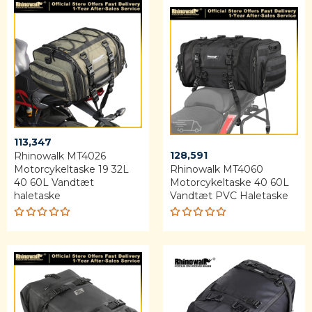
of 5
of 5
113,347
128,591
Rhinowalk MT4026
Motorcykeltaske 19 32L
Rhinowalk MT4060
40 60L Vandtæt
Motorcykeltaske 40 60L
haletaske
Vandtæt PVC Haletaske
Rated
Rated
4.88
out
5.00
out
of 5
of 5