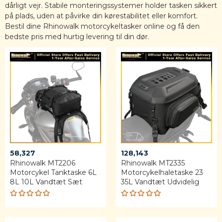
dårligt vejr. Stabile monteringssystemer holder tasken sikkert
på plads, uden at påvirke din kørestabilitet eller komfort.
Bestil dine Rhinowalk motorcykeltasker online og få den
bedste pris med hurtig levering til din dør.
58,327
128,143
Rhinowalk MT2206
Rhinowalk MT2335
Motorcykel Tanktaske 6L
Motorcykelhaletaske 23
8L 10L Vandtæt Sæt
35L Vandtæt Udvidelig
Rated
Rated
5.00
out
5.00
out