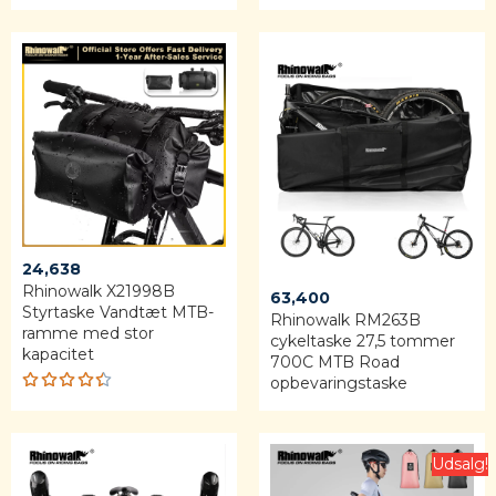
Rated
4.60
out of 5
24,638
Rhinowalk X21998B
63,400
Styrtaske Vandtæt MTB-
Rhinowalk RM263B
ramme med stor
cykeltaske 27,5 tommer
kapacitet
700C MTB Road
opbevaringstaske
Rated
4.42
out of 5
Udsalg!