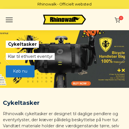
Skip
Rhinowalk • Officielt websted
to
content
0
Cykeltasker
Klar til ethvert eventyr
Køb nu
Cykeltasker
Rhinowalk cykeltasker er designet til daglige pendlere og
eventyrlyster, der kræver pålidelig beskyttelse på hver tur.
Vandtæt materiale holder dine værdigenstande tørre, selv