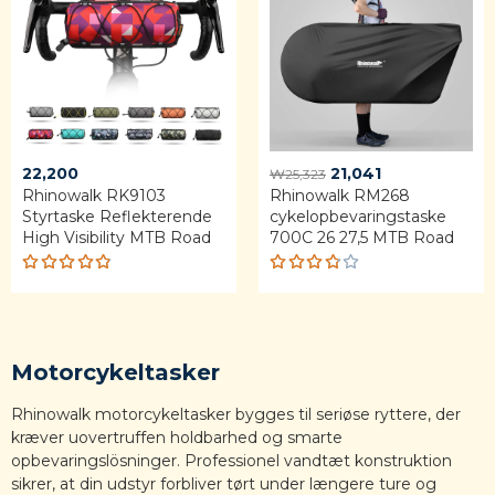
Original
Current
22,200
21,041
₩
25,323
Rhinowalk RK9103 ​​
Rhinowalk RM268
price
price
Styrtaske Reflekterende
cykelopbevaringstaske
was:
is:
High Visibility MTB Road
700C 26 27,5 MTB Road
₩25,323.
₩21,041.
Rated
Rated
4.80
out
3.75
of 5
out of
5
Motorcykeltasker
Rhinowalk motorcykeltasker bygges til seriøse ryttere, der
kræver uovertruffen holdbarhed og smarte
opbevaringslösninger. Professionel vandtæt konstruktion
sikrer, at din udstyr forbliver tørt under længere ture og