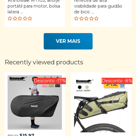
Rhinowalk MT103, alforje
refletiva de alta
portátil para motor, bolsa
visibilidade para guidão
latera ...
de bicic ...
Rated
Rated
5.00
out
4.80
out
of 5
of 5
VER MAIS
Recently viewed products
Desconto -17%
Desconto -8%
Original
Current
$
15.97
$
19.22