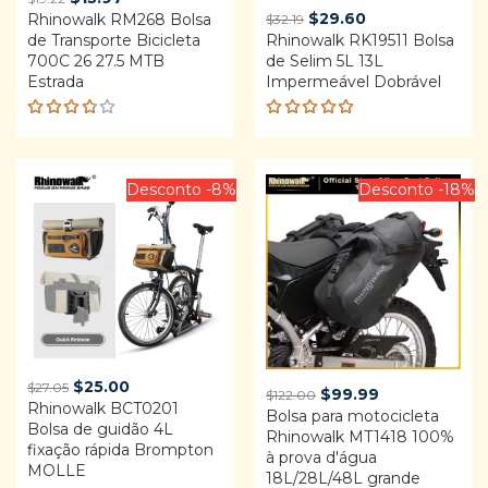
Original
Current
$
29.60
Rhinowalk RM268 Bolsa
price
price
$
32.19
de Transporte Bicicleta
Rhinowalk RK19511 Bolsa
price
price
was:
is:
700C 26 27.5 MTB
de Selim 5L 13L
was:
is:
$19.22.
$15.97.
Estrada
Impermeável Dobrável
$32.19.
$29.60.
Rated
Rated
3.75
4.92
out
out of
of 5
5
Desconto -8%
Desconto -18%
Original
Current
$
25.00
$
27.05
Original
Current
$
99.99
$
122.00
Rhinowalk BCT0201
price
price
Bolsa para motocicleta
price
price
Bolsa de guidão 4L
was:
is:
Rhinowalk MT1418 100%
was:
is:
fixação rápida Brompton
$27.05.
$25.00.
à prova d'água
$122.00.
$99.99.
MOLLE
18L/28L/48L grande