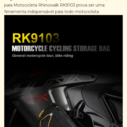
para Motocicleta Rhinowalk RK9103 ​​prova ser uma
ferramenta indispensável para todo motociclista.