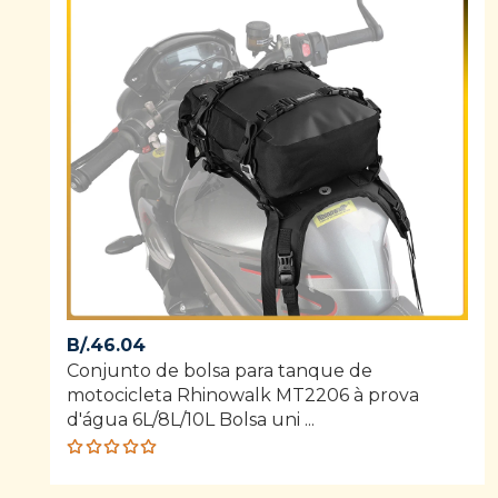
B/.
46.04
Conjunto de bolsa para tanque de
motocicleta Rhinowalk MT2206 à prova
d'água 6L/8L/10L Bolsa uni ...
Rated
5.00
out