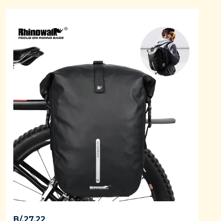
B/.
27.22