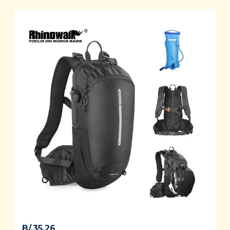
of 5
B/.
35.26