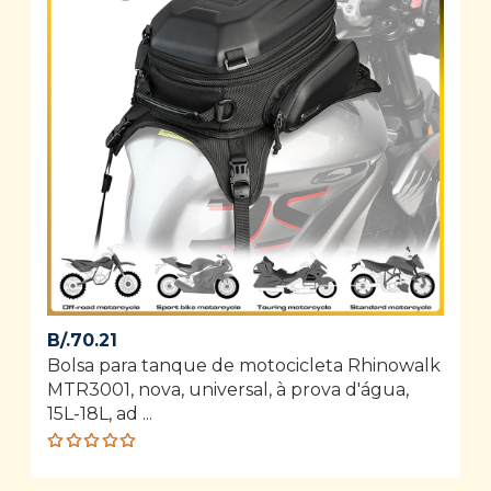
B/.
70.21
Bolsa para tanque de motocicleta Rhinowalk
MTR3001, nova, universal, à prova d'água,
15L-18L, ad ...
Rated
5.00
out