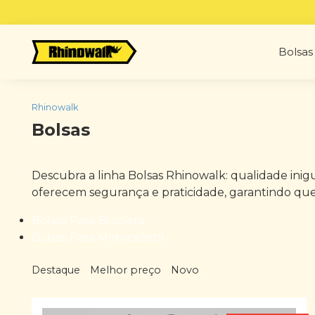
Skip
to
content
Bolsas 
Rhinowalk
Bolsas
Descubra a linha Bolsas Rhinowalk: qualidade inigua
oferecem segurança e praticidade, garantindo que 
Bolsas Para Bicicleta
Bolsas Para Motocicleta
Destaque
Melhor preço
Novo