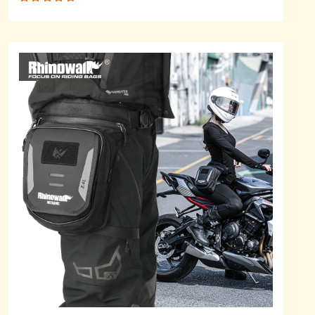
Rated
4.68
out of 5