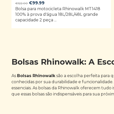
Original
Current
€
99.99
€
122.00
Bolsa para motocicleta Rhinowalk MT1418
price
price
100% à prova d'água 18L/28L/48L grande
was:
is:
capacidade 2 peça ...
€122.00.
€99.99.
Bolsas Rhinowalk: A Esco
As
Bolsas Rhinowalk
são a escolha perfeita para 
conhecidas por sua durabilidade e funcionalidade. 
essenciais. As bolsas da Rhinowalk oferecem tudo 
que essas bolsas são indispensáveis para sua próxi