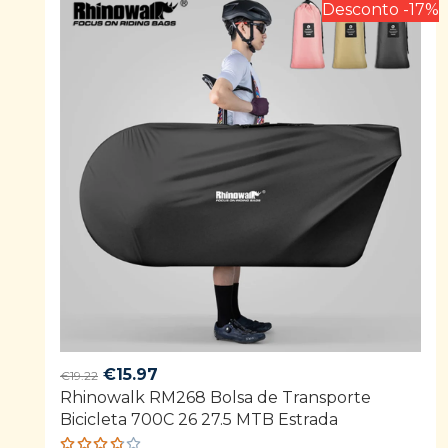
Desconto -17%
Original
Current
€
15.97
€
19.22
Rhinowalk RM268 Bolsa de Transporte
price
price
Bicicleta 700C 26 27.5 MTB Estrada
was:
is:
€19.22.
€15.97.