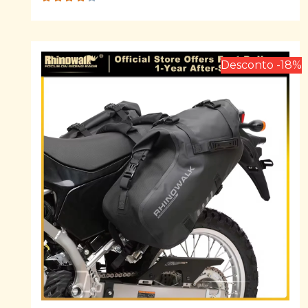
Rated
3.75
out of
5
Desconto -18%