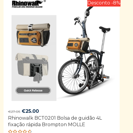
Desconto -8%
Original
Current
€
25.00
€
27.05
Rhinowalk BCT0201 Bolsa de guidão 4L
price
price
fixação rápida Brompton MOLLE
was:
is:
€27.05.
€25.00.