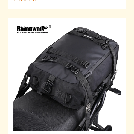
Rated
4.92
out
of 5