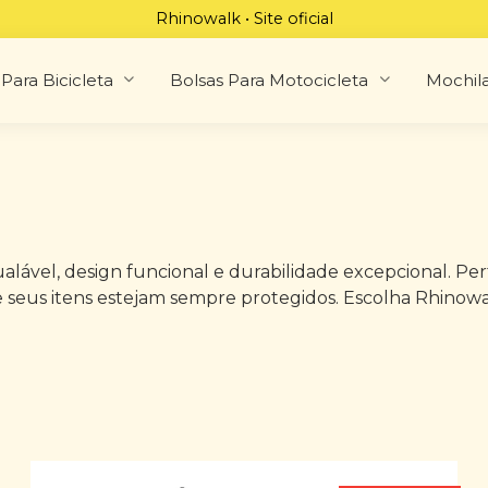
Rhinowalk • Site oficial
Para Bicicleta
Bolsas Para Motocicleta
Mochil
lável, design funcional e durabilidade excepcional. Perfei
seus itens estejam sempre protegidos. Escolha Rhinowalk