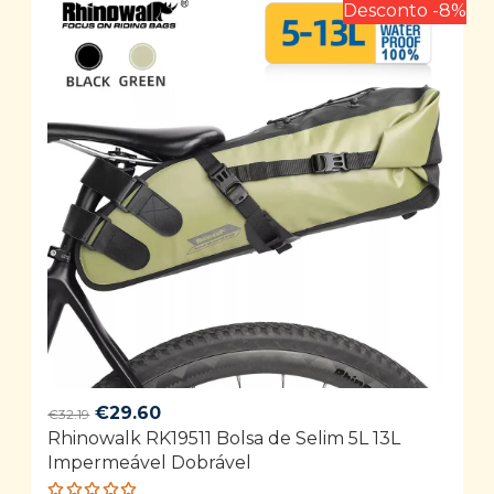
Desconto -8%
Original
Current
€
29.60
€
32.19
Rhinowalk RK19511 Bolsa de Selim 5L 13L
price
price
Impermeável Dobrável
was:
is:
€32.19.
€29.60.