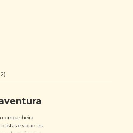
(2)
 aventura
ua companheira
clistas e viajantes.