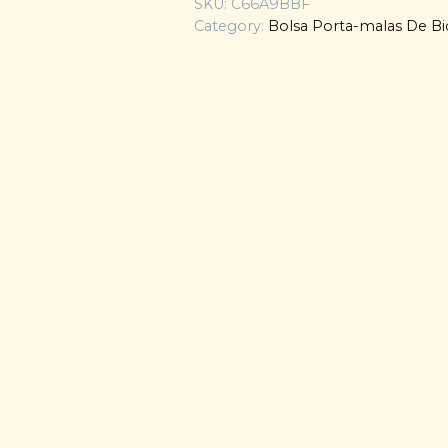
SKU:
C66A9BBF
Category:
Bolsa Porta-malas De Bic