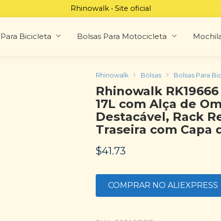
Rhinowalk • Site oficial
Para Bicicleta
Bolsas Para Motocicleta
Mochil
Rhinowalk
Bolsas
Bolsas Para Bic
Rhinowalk RK19666 
17L com Alça de O
Destacável, Rack Re
Traseira com Capa 
$
41.73
COMPRAR NO ALIEXPRESS