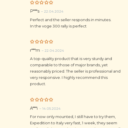
Rated
5
P***s
–
22.04.2024
out of 5
Perfect and the seller responds in minutes.
In the voge 300 rally is perfect
Rated
5
r***m
–
22.04.2024
out of 5
A top-quality product that is very sturdy and
comparable to those of major brands, yet
reasonably priced. The seller is professional and
very responsive. I highly recommend this
product.
Rated
5
A***i
–
14.05.2024
out of 5
For now only mounted, I still have to try them,
Expedition to Italy very fast, 1 week, they seem