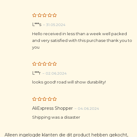
Rated
5
L***s
–
31.05.2024
out of 5
Hello received in less than a week well packed
and very satisfied with this purchase thank you to
you
Rated
5
L***r
–
02.06.2024
out of 5
looks good! road will show durability!
Rated
5
AliExpress Shopper
–
04.06.2024
out of 5
Shipping was a disaster
Alleen ingelogde klanten die dit product hebben gekocht,