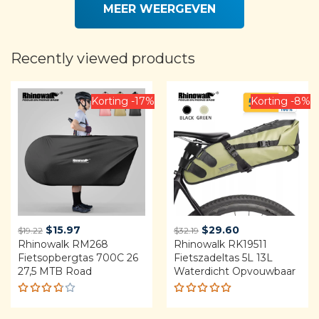
MEER WEERGEVEN
Recently viewed products
Korting -17%
Korting -8%
Original
Current
Original
Current
$
15.97
$
29.60
$
19.22
$
32.19
Rhinowalk RM268
price
price
Rhinowalk RK19511
price
price
Fietsopbergtas 700C 26
Fietszadeltas 5L 13L
was:
is:
was:
is:
27,5 MTB Road
Waterdicht Opvouwbaar
$19.22.
$15.97.
$32.19.
$29.60.
Rated
Rated