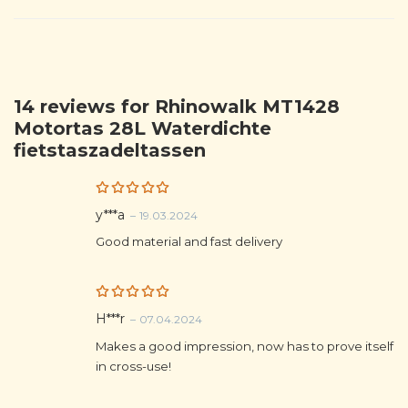
14 reviews for
Rhinowalk MT1428
Motortas 28L Waterdichte
fietstaszadeltassen
Rated
5
y***a
–
19.03.2024
out of 5
Good material and fast delivery
Rated
5
H***r
–
07.04.2024
out of 5
Makes a good impression, now has to prove itself
in cross-use!