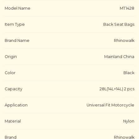
Model Name
MT1428
Item Type
Back Seat Bags
Brand Name
Rhinowalk
Origin
Mainland China
Color
Black
Capacity
28L(14L+14L) 2 pcs
Application
Universal Fit Motorcycle
Material
Nylon
Brand
Rhinowalk