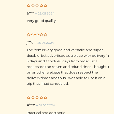
Rated
5
a***r
–
25.05.2024
out of 5
Very good quality.
Rated
5
j***c
–
25.05.2024
out of 5
The item is very good and versatile and super
durable, but advertised as a place with delivery in
3 days and it took 40 days from order. So I
requested the return and refund since I bought it
on another website that does respect the
delivery times and thus I was able to use it on a
trip that I had scheduled.
Rated
5
A***z
–
31.05.2024
out of 5
Practical and aesthetic