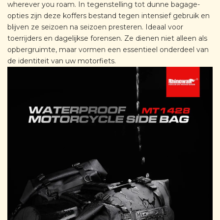
wherever you roam. In tegenstelling tot dunne bagage-
opties zijn deze koffers bestand tegen intensief gebruik en
blijven ze seizoen na seizoen presteren. Ideaal voor
toerrijders en dagelijkse forensen. Ze dienen niet alleen als
opbergruimte, maar vormen een essentieel onderdeel van
de identiteit van uw motorfiets.