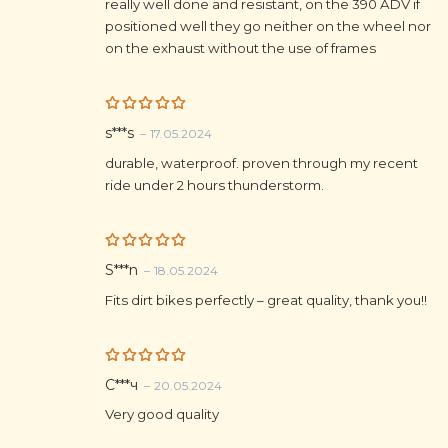
really well done and resistant, on the 390 ADV if
positioned well they go neither on the wheel nor
on the exhaust without the use of frames
Rated
5
s***s
–
17.05.2024
out of 5
durable, waterproof. proven through my recent
ride under 2 hours thunderstorm.
Rated
5
S***n
–
18.05.2024
out of 5
Fits dirt bikes perfectly – great quality, thank you!!
Rated
5
С***ч
–
20.05.2024
out of 5
Very good quality