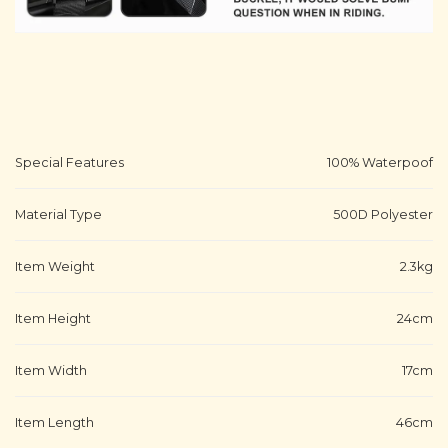
Special Features
100% Waterpoof
Material Type
500D Polyester
Item Weight
2.3kg
Item Height
24cm
Item Width
17cm
Item Length
46cm