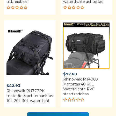
uitbreidbaar
waterdichte achtertas
Rated
Rated
5.00
out
5.00
out
of 5
of 5
$
97.60
Rhinowalk MT4060
Motortas 40 60L
$
42.93
Waterdichte PVC
Rhinowalk RH777PK
staartzadeltas
motorfiets achterbanktas
10L 20L 30L waterdicht
Rated
5.00
out
of 5