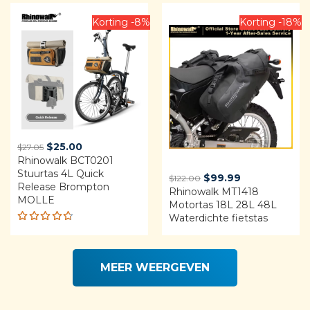
3.75
4.92
out
out of
of 5
5
Korting -8%
Korting -18%
Original
Current
$
25.00
$
27.05
Rhinowalk BCT0201
price
price
Stuurtas 4L Quick
was:
is:
Original
Current
$
99.99
$
122.00
Release Brompton
$27.05.
$25.00.
Rhinowalk MT1418
price
price
MOLLE
Motortas 18L 28L 48L
was:
is:
Waterdichte fietstas
$122.00.
$99.99.
Rated
4.68
out of 5
MEER WEERGEVEN