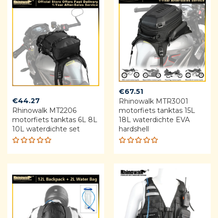
€
67.51
€
44.27
Rhinowalk MTR3001
Rhinowalk MT2206
motorfiets tanktas 15L
motorfiets tanktas 6L 8L
18L waterdichte EVA
10L waterdichte set
hardshell
Rated
Rated
5.00
out
5.00
out
of 5
of 5