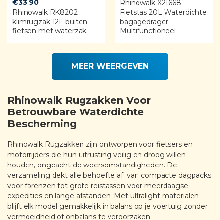
€
33.90
Rhinowalk X21668
Rhinowalk RK8202
Fietstas 20L Waterdichte
klimrugzak 12L buiten
bagagedrager
fietsen met waterzak
Multifunctioneel
MEER WEERGEVEN
Rhinowalk Rugzakken Voor
Betrouwbare Waterdichte
Bescherming
Rhinowalk Rugzakken zijn ontworpen voor fietsers en
motorrijders die hun uitrusting veilig en droog willen
houden, ongeacht de weersomstandigheden. De
verzameling dekt alle behoefte af: van compacte dagpacks
voor forenzen tot grote reistassen voor meerdaagse
expedities en lange afstanden. Met ultralight materialen
blijft elk model gemakkelijk in balans op je voertuig zonder
vermoeidheid of onbalans te veroorzaken.