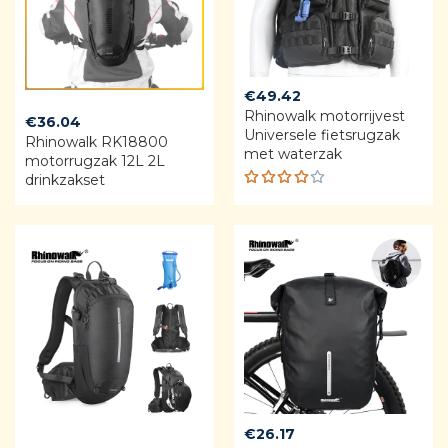
€
49.42
Rhinowalk motorrijvest
€
36.04
Universele fietsrugzak
Rhinowalk RK18800
met waterzak
motorrugzak 12L 2L
drinkzakset
Rated
4.00
out of
5
€
26.17