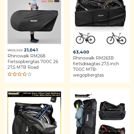
Original
Current
21,041
₩
25,323
63,400
Rhinowalk RM268
price
price
Rhinowalk RM263B
Fietsopbergtas 700C 26
was:
is:
fietsdraagtas 27,5 inch
27,5 MTB Road
₩25,323.
₩21,041.
700C MTB-
wegopbergtas
Rated
3.75
out of
5