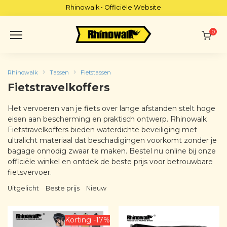
Skip
Rhinowalk • Officiële Website
to
content
0
Rhinowalk
Tassen
Fietstassen
Fietstravelkoffers
Het vervoeren van je fiets over lange afstanden stelt hoge
eisen aan bescherming en praktisch ontwerp. Rhinowalk
Fietstravelkoffers bieden waterdichte beveiliging met
ultralicht materiaal dat beschadigingen voorkomt zonder je
bagage onnodig zwaar te maken. Bestel nu online bij onze
officiële winkel en ontdek de beste prijs voor betrouwbare
fietsvervoer.
Uitgelicht
Beste prijs
Nieuw
Korting -17%