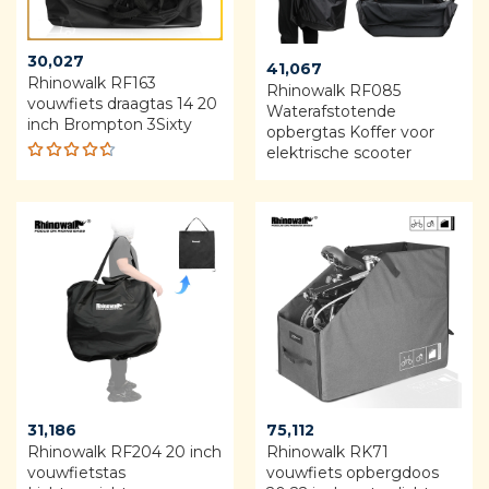
30,027
41,067
Rhinowalk RF163
Rhinowalk RF085
vouwfiets draagtas 14 20
Waterafstotende
inch Brompton 3Sixty
opbergtas Koffer voor
elektrische scooter
Rated
4.60
out of 5
31,186
75,112
Rhinowalk RF204 20 inch
Rhinowalk RK71
vouwfietstas
vouwfiets opbergdoos