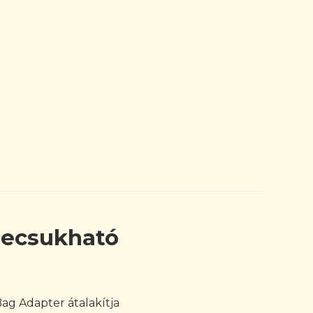
zecsukható
ag Adapter átalakítja