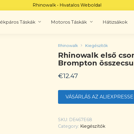
Rhinowalk • Hivatalos Weboldal
ékpáros Táskák
Motoros Táskák
Hátizsákok
Rhinowalk
Kiegészítők
Rhinowalk első cso
Brompton összecsuk
€
12.47
VÁSÁRLÁS AZ ALIEXPRESS
SKU:
DE467E68
Category:
Kiegészítők