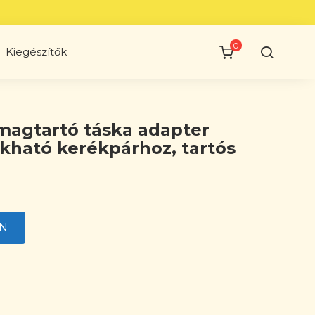
0
Kiegészítők
magtartó táska adapter
ható kerékpárhoz, tartós
EN