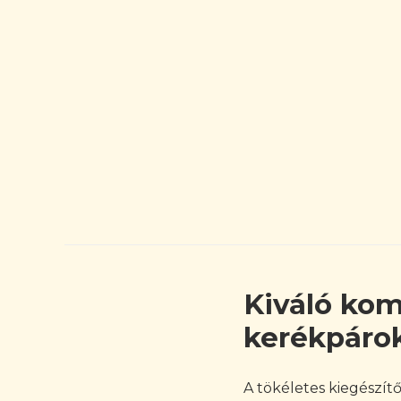
Kiváló kom
kerékpáro
A tökéletes kiegészít