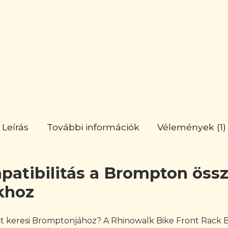
Leírás
További információk
Vélemények (1)
patibilitás a Brompton öss
khoz
őt keresi Bromptonjához? A Rhinowalk Bike Front Rack B