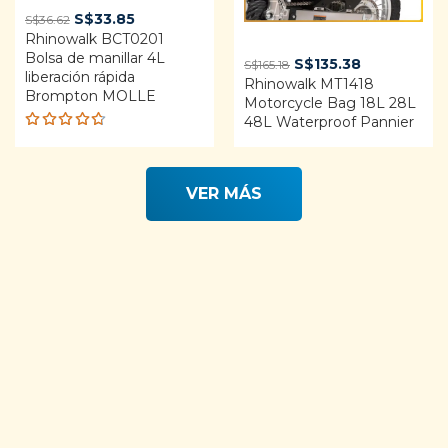
Original
Current
S$
33.85
S$
36.62
Rhinowalk BCT0201
price
price
Bolsa de manillar 4L
was:
is:
Original
Current
S$
135.38
S$
165.18
liberación rápida
S$36.62.
S$33.85.
Rhinowalk MT1418
price
price
Brompton MOLLE
Motorcycle Bag 18L 28L
was:
is:
48L Waterproof Pannier
S$165.18.
S$135.38.
Rated
4.68
out of 5
VER MÁS