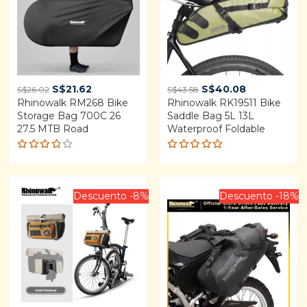
Original
Current
Original
Current
S$
21.62
S$
40.08
S$
26.02
S$
43.58
Rhinowalk RM268 Bike
price
price
Rhinowalk RK19511 Bike
price
price
Storage Bag 700C 26
Saddle Bag 5L 13L
was:
is:
was:
is:
27.5 MTB Road
Waterproof Foldable
S$26.02.
S$21.62.
S$43.58.
S$40.08.
Rated
Rated
3.75
4.92
out
out of
of 5
5
Descuento -8%
Descuento -18%