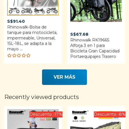
S$
91.40
Rhinowalk-Bolsa de
tanque para motocicleta,
S$
67.68
impermeable, Universal,
Rhinowalk RK19665
15L-18L, se adapta a la
Alforja 3 en 1 para
mayo ...
Bicicleta Gran Capacidad
Portaequipajes Trasero
Rated
5.00
out
of 5
VER MÁS
Recently viewed products
Descuento -17%
Descuento -8%