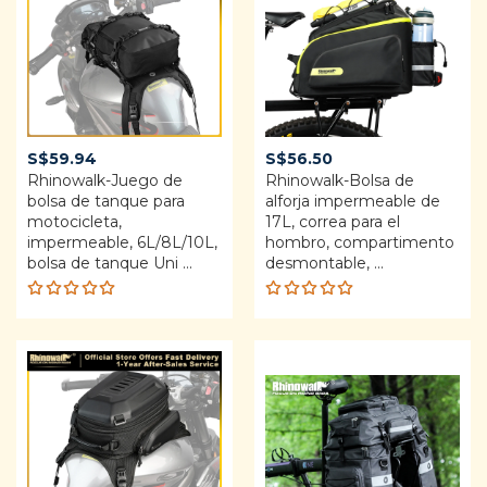
S$
59.94
S$
56.50
Rhinowalk-Juego de
Rhinowalk-Bolsa de
bolsa de tanque para
alforja impermeable de
motocicleta,
17L, correa para el
impermeable, 6L/8L/10L,
hombro, compartimento
bolsa de tanque Uni ...
desmontable, ...
Rated
Rated
5.00
out
5.00
out
of 5
of 5