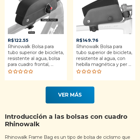
0
o
u
t
o
f
5
R$
122.55
R$
149.76
Rhinowalk Bolsa para
Rhinowalk Bolsa para
tubo superior de bicicleta,
tubo superior de bicicleta,
resistente al agua, bolsa
resistente al agua, con
para cuadro frontal, ...
hebilla magnética y per ...
Rated
Rated
5.00
out
5.00
out
of 5
of 5
VER MÁS
Introducción a las bolsas con cuadro
Rhinowalk
Rhinowalk Frame Bag es un tipo de bolsa de ciclismo que