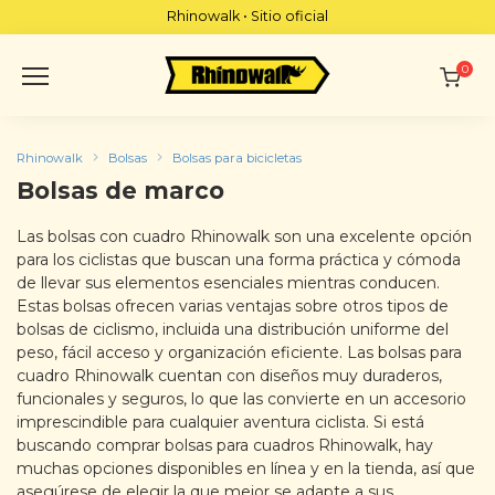
Skip
Rhinowalk • Sitio oficial
to
content
0
Rhinowalk
Bolsas
Bolsas para bicicletas
Bolsas de marco
Las bolsas con cuadro Rhinowalk son una excelente opción
para los ciclistas que buscan una forma práctica y cómoda
de llevar sus elementos esenciales mientras conducen.
Estas bolsas ofrecen varias ventajas sobre otros tipos de
bolsas de ciclismo, incluida una distribución uniforme del
peso, fácil acceso y organización eficiente. Las bolsas para
cuadro Rhinowalk cuentan con diseños muy duraderos,
funcionales y seguros, lo que las convierte en un accesorio
imprescindible para cualquier aventura ciclista. Si está
buscando comprar bolsas para cuadros Rhinowalk, hay
muchas opciones disponibles en línea y en la tienda, así que
asegúrese de elegir la que mejor se adapte a sus