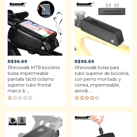
out of 5
R$
96.69
R$
96.69
Rhinowalk MTB bicicleta
Rhinowalk bolsa para
bolsa impermeable
tubo superior de bicicleta,
pantalla táctil ciclismo
con perno montado y
superior tubo frontal
correa, impermeable,
marco b ...
aerodi ...
R
Rated
a
4.25
t
out of 5
e
d
1.
0