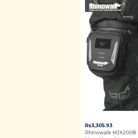
Rs
3,305.93
Rhinowalk MJX2008 B