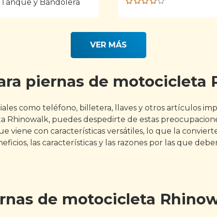
 Tanque y Bandolera
Rated
4.00
out of
5
VER MÁS
para piernas de motocicleta
iales como teléfono, billetera, llaves y otros artículos 
ta Rhinowalk, puedes despedirte de estas preocupaciones
viene con características versátiles, lo que la convier
ficios, las características y las razones por las que deb
ernas de motocicleta Rhino