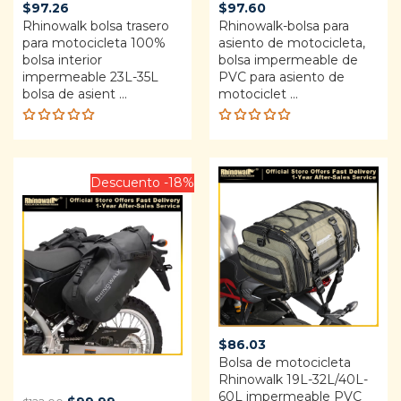
$
97.26
$
97.60
Rhinowalk bolsa trasero
Rhinowalk-bolsa para
para motocicleta 100%
asiento de motocicleta,
bolsa interior
bolsa impermeable de
impermeable 23L-35L
PVC para asiento de
bolsa de asient ...
motociclet ...
Rated
Rated
5.00
out
5.00
out
of 5
of 5
Descuento -18%
$
86.03
Bolsa de motocicleta
Rhinowalk 19L-32L/40L-
60L impermeable PVC
Original
Current