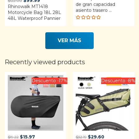
$
99.99
$
122.00
de gran capacidad
Rhinowalk MT1418
price
price
asiento trasero ...
Motorcycle Bag 18L 28L
was:
is:
48L Waterproof Pannier
$122.00.
$99.99.
Rated
4.88
out
of 5
VER MÁS
Recently viewed products
Descuento -17%
Descuento -8%
Original
Current
Original
Current
$
15.97
$
29.60
$
19.22
$
32.19