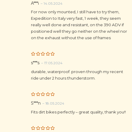
Rated
5
A***i
–
14.05.2024
out of 5
For now only mounted, I still have to try them,
Expedition to Italy very fast, 1 week, they seem
really well done and resistant, on the 390 ADV if
positioned well they go neither on the wheel nor
on the exhaust without the use of frames
Rated
5
s***s
–
17.05.2024
out of 5
durable, waterproof. proven through my recent
ride under 2 hours thunderstorm.
Rated
5
S***n
–
18.05.2024
out of 5
Fits dirt bikes perfectly – great quality, thank you!!