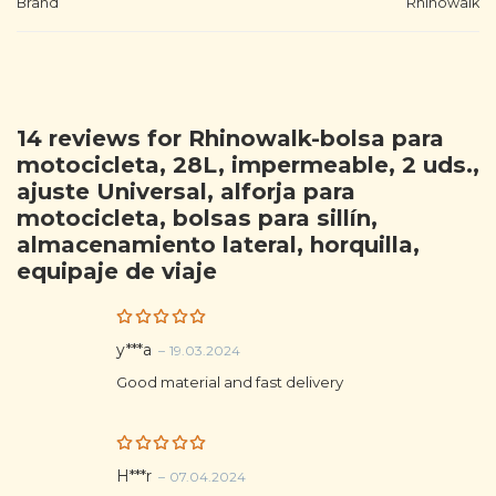
Brand
Rhinowalk
14 reviews for
Rhinowalk-bolsa para
motocicleta, 28L, impermeable, 2 uds.,
ajuste Universal, alforja para
motocicleta, bolsas para sillín,
almacenamiento lateral, horquilla,
equipaje de viaje
Rated
5
y***a
–
19.03.2024
out of 5
Good material and fast delivery
Rated
5
H***r
–
07.04.2024
out of 5