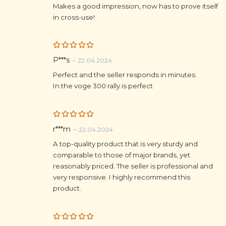
Makes a good impression, now has to prove itself
in cross-use!
Rated
5
P***s
–
22.04.2024
out of 5
Perfect and the seller responds in minutes.
In the voge 300 rally is perfect
Rated
5
r***m
–
22.04.2024
out of 5
A top-quality product that is very sturdy and
comparable to those of major brands, yet
reasonably priced. The seller is professional and
very responsive. I highly recommend this
product.