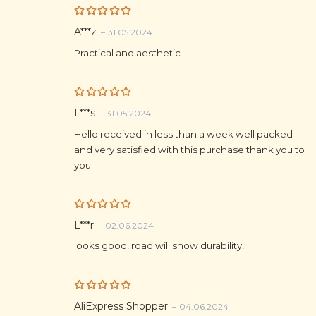
Rated
5
A***z
–
31.05.2024
out of 5
Practical and aesthetic
Rated
5
L***s
–
31.05.2024
out of 5
Hello received in less than a week well packed
and very satisfied with this purchase thank you to
you
Rated
5
L***r
–
02.06.2024
out of 5
looks good! road will show durability!
Rated
5
AliExpress Shopper
–
04.06.2024