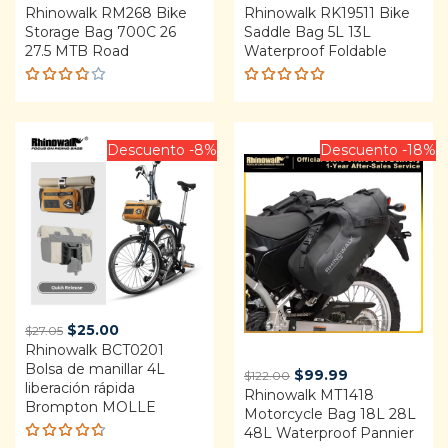
Rhinowalk RM268 Bike
price
price
Rhinowalk RK19511 Bike
price
price
Storage Bag 700C 26
Saddle Bag 5L 13L
was:
is:
was:
is:
27.5 MTB Road
Waterproof Foldable
$19.22.
$15.97.
$32.19.
$29.60.
Rated
Rated
3.75
4.92
out
out of
of 5
5
Descuento -8%
Descuento -18%
Original
Current
$
25.00
$
27.05
Rhinowalk BCT0201
price
price
Bolsa de manillar 4L
was:
is:
Original
Current
$
99.99
$
122.00
liberación rápida
$27.05.
$25.00.
Rhinowalk MT1418
price
price
Brompton MOLLE
Motorcycle Bag 18L 28L
was:
is:
48L Waterproof Pannier
$122.00.
$99.99.