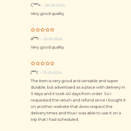
Rated
5
С***ч
–
20.05.2024
out of 5
Very good quality
Rated
5
a***r
–
25.05.2024
out of 5
Very good quality.
Rated
5
j***c
–
25.05.2024
out of 5
The item is very good and versatile and super
durable, but advertised as a place with delivery in
3 days and it took 40 days from order. So I
requested the return and refund since I bought it
on another website that does respect the
delivery times and thus I was able to use it on a
trip that I had scheduled.