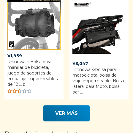
¥
1,959
Rhinowalk-Bolsa para
¥
3,047
manillar de bicicleta,
Rhinowalk-bolsa para
juego de soportes de
motocicleta, bolsa de
embalaje impermeables
viaje impermeable, Bolsa
de 12L, b ...
lateral para Moto, bolsa
par ...
Rat
ed
2.50
out
VER MÁS
of 5