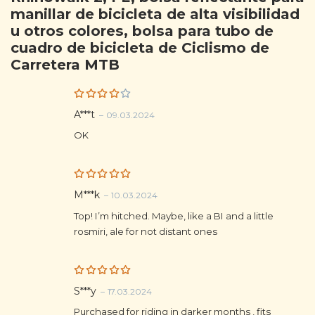
manillar de bicicleta de alta visibilidad
u otros colores, bolsa para tubo de
cuadro de bicicleta de Ciclismo de
Carretera MTB
Rated
A***t
–
09.03.2024
4
out
of 5
OK
Rated
5
M***k
–
10.03.2024
out of 5
Top! I’m hitched. Maybe, like a BI and a little
rosmiri, ale for not distant ones
Rated
5
S***y
–
17.03.2024
out of 5
Purchased for riding in darker months , fits