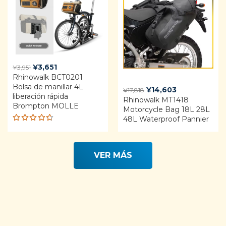
Original
Current
¥
3,651
¥
3,951
Rhinowalk BCT0201
price
price
Bolsa de manillar 4L
was:
is:
Original
Current
¥
14,603
¥
17,818
liberación rápida
¥3,951.
¥3,651.
Rhinowalk MT1418
price
price
Brompton MOLLE
Motorcycle Bag 18L 28L
was:
is:
48L Waterproof Pannier
¥17,818.
¥14,603.
Rated
4.68
out of 5
VER MÁS