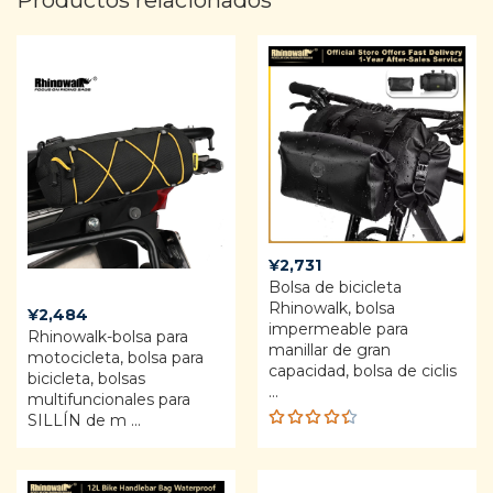
Productos relacionados
¥
2,731
Bolsa de bicicleta
Rhinowalk, bolsa
¥
2,484
impermeable para
Rhinowalk-bolsa para
manillar de gran
motocicleta, bolsa para
capacidad, bolsa de ciclis
bicicleta, bolsas
...
multifuncionales para
SILLÍN de m ...
Rated
4.42
out of 5