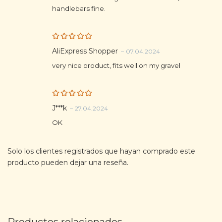
handlebars fine.
Rated
5
AliExpress Shopper
–
07.04.2024
out of 5
very nice product, fits well on my gravel
Rated
5
J***k
–
27.04.2024
out of 5
OK
Solo los clientes registrados que hayan comprado este
producto pueden dejar una reseña.