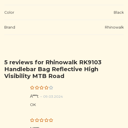
Color
Black
Brand
Rhinowalk
5 reviews for
Rhinowalk RK9103 ​​
Handlebar Bag Reflective High
Visibility MTB Road
Rated
A***t
–
09.03.2024
4
out
of 5
OK