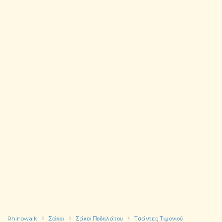
Rhinowalk
Σάκοι
Σάκοι Ποδηλάτου
Τσάντες Τιμονιού