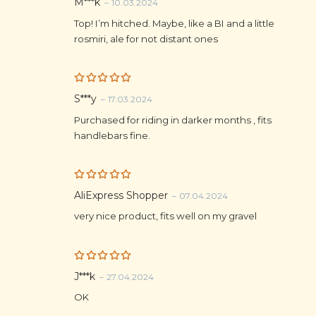
Rated
5
M***k
–
10.03.2024
out of 5
Top! I’m hitched. Maybe, like a BI and a little
rosmiri, ale for not distant ones
Rated
5
S***y
–
17.03.2024
out of 5
Purchased for riding in darker months , fits
handlebars fine.
Rated
5
AliExpress Shopper
–
07.04.2024
out of 5
very nice product, fits well on my gravel
Rated
5
J***k
–
27.04.2024
out of 5
OK