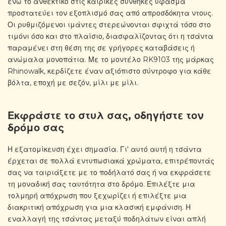
ενώ το ανθεκτικό στις καιρικές συνθήκες ύφασμα
προστατεύει τον εξοπλισμό σας από απροσδόκητα ντους.
Οι ρυθμιζόμενοι ιμάντες στερεώνονται σφιχτά τόσο στο
τιμόνι όσο και στο πλαίσιο, διασφαλίζοντας ότι η τσάντα
παραμένει στη θέση της σε γρήγορες καταβάσεις ή
ανώμαλα μονοπάτια. Με το μοντέλο RK9103 ​​της μάρκας
Rhinowalk, κερδίζετε έναν αξιόπιστο σύντροφο για κάθε
βόλτα, εποχή με σεζόν, μίλι με μίλι.
Εκφράστε το στυλ σας, οδηγήστε τον
δρόμο σας
Η εξατομίκευση έχει σημασία. Γι' αυτό αυτή η τσάντα
έρχεται σε πολλά εντυπωσιακά χρώματα, επιτρέποντάς
σας να ταιριάξετε με το ποδήλατό σας ή να εκφράσετε
τη μοναδική σας ταυτότητα στο δρόμο. Επιλέξτε μια
τολμηρή απόχρωση που ξεχωρίζει ή επιλέξτε μια
διακριτική απόχρωση για μια κλασική εμφάνιση. Η
εναλλαγή της τσάντας μεταξύ ποδηλάτων είναι απλή