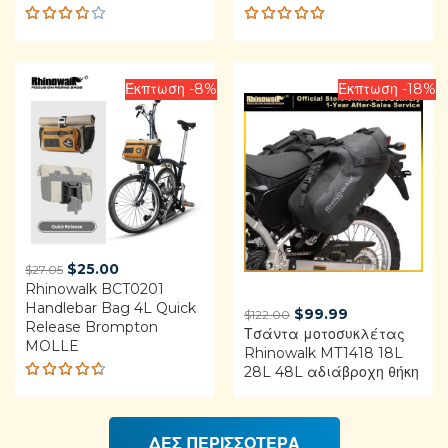
Rated
Rated
3.75
4.92
out
out of
of 5
5
Έκπτωση -8%
Έκπτωση -18%
Original
Current
$
25.00
$
27.05
Rhinowalk BCT0201
price
price
Handlebar Bag 4L Quick
was:
is:
Original
Current
$
99.99
$
122.00
Release Brompton
$27.05.
$25.00.
Τσάντα μοτοσυκλέτας
price
price
MOLLE
Rhinowalk MT1418 18L
was:
is:
28L 48L αδιάβροχη θήκη
$122.00.
$99.99.
Rated
4.68
out of 5
ΔΕΣ ΠΕΡΙΣΣΟΤΕΡΑ