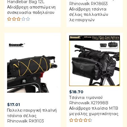
Handlebar Bag 12L
Rhinowalk RK18653
Αδιάβροχη αποσπώμενη
Αδιάβροχη τσάντα
συσκευασία ποδηλάτου
σέλας πολλαπλών
λειτουργιών
Rate
d
3.00
out
of 5
$
18.70
Τσάντα τιμονιού
Rhinowalk X21998B
$
17.01
Αδιάβροχο πλαίσιο MTB
Πολυλειτουργική πλαϊνή
μεγάλης χωρητικότητας
τσάντα σέλας
Rhinowalk RK9103