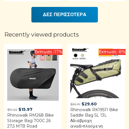
Rated
4.42
out of 5
ΔΕΣ ΠΕΡΙΣΣΟΤΕΡΑ
Recently viewed products
Έκπτωση -17%
Έκπτωση -8%
Original
Current
$
29.60
$
32.19
Original
Current
$
15.97
Rhinowalk RK19511 Bike
price
price
$
19.22
Rhinowalk RM268 Bike
price
price
Saddle Bag 5L 13L
was:
is:
Storage Bag 700C 26
Αδιάβροχη
was:
is:
$32.19.
$29.60.
27,5 MTB Road
αναδιπλούμενη
$19.22.
$15.97.