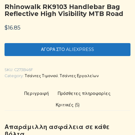
Rhinowalk RK9103 ​​Handlebar Bag
Reflective High Visibility MTB Road
$
16.85
ΑΓΟΡΑ ΣΤΟ ALIEXPRESS
SKU:
C273B46F
Category:
Τσάντες Τιμονιού
,
Τσάντες Εργαλείων
Περιγραφή
Πρόσθετες πληροφορίες
Κριτικές (5)
Απαράμιλλη ασφάλεια σε κάθε
βόλτα