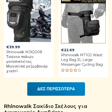
€
39.99
€
22.69
Rhinowalk MJX2008
Rhinowalk MT102 Waist
Τσάντα ποδιών
Leg Bag 3L Large
μοτοσυκλέτας
Messenger Cycling Bag
Μαγνητικό ρεζερβουάρ
χιαστί
Rated
4.00
out of
ΔΕΣ ΠΕΡΙΣΣΟΤΕΡΑ
5
Rhinowalk Σακίδιο Σκέλους για