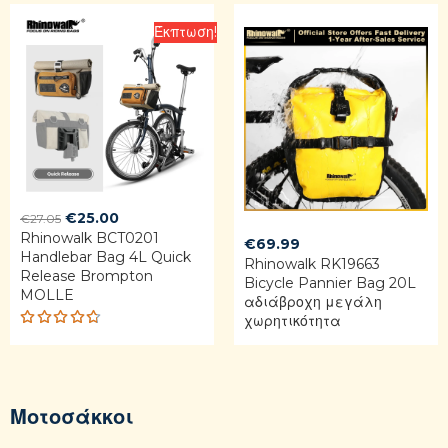
ed
2.50
out
Έκπτωση!
of 5
Original
Current
€
25.00
€
27.05
Rhinowalk BCT0201
price
price
€
69.99
Handlebar Bag 4L Quick
was:
is:
Rhinowalk RK19663
Release Brompton
€27.05.
€25.00.
Bicycle Pannier Bag 20L
MOLLE
αδιάβροχη μεγάλη
χωρητικότητα
Rated
4.68
out of 5
Μοτοσάκκοι