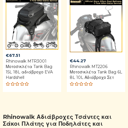
5
€
67.51
€
44.27
Rhinowalk MTR3001
Μοτοσικλέτα Tank Bag
Rhinowalk MT2206
15L 18L αδιάβροχο EVA
Μοτοσικλέτα Tank Bag 6L
Hardshell
8L 10L Αδιάβροχο Σετ
Rated
Rated
5.00
out
5.00
out
of 5
of 5
Rhinowalk Αδιάβροχες Τσάντες και
Σάκοι Πλάτης για Ποδηλάτες και