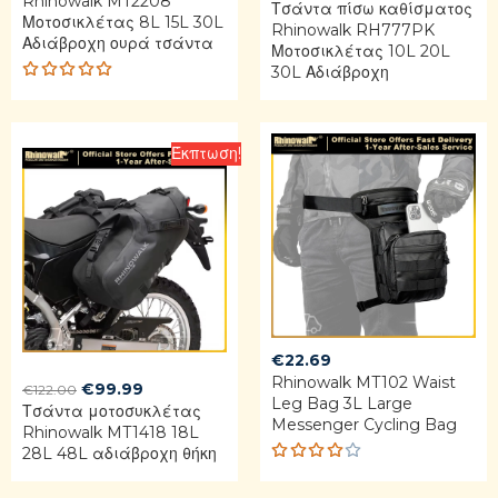
Rhinowalk MT2208
Τσάντα πίσω καθίσματος
Μοτοσικλέτας 8L 15L 30L
Rhinowalk RH777PK
Αδιάβροχη ουρά τσάντα
Μοτοσικλέτας 10L 20L
30L Αδιάβροχη
Rated
5.00
out
of 5
Έκπτωση!
€
22.69
Rhinowalk MT102 Waist
Original
Current
€
99.99
€
122.00
Leg Bag 3L Large
Τσάντα μοτοσυκλέτας
price
price
Messenger Cycling Bag
Rhinowalk MT1418 18L
was:
is:
28L 48L αδιάβροχη θήκη
€122.00.
€99.99.
Rated