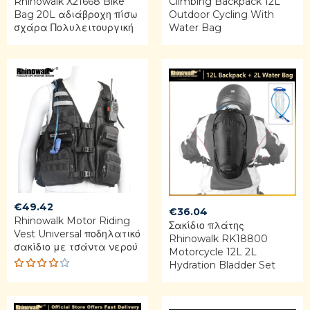
Rhinowalk X21668 Bike
Climbing Backpack 12L
Bag 20L αδιάβροχη πίσω
Outdoor Cycling With
σχάρα Πολυλειτουργική
Water Bag
€
49.42
€
36.04
Rhinowalk Motor Riding
Σακίδιο πλάτης
Vest Universal ποδηλατικό
Rhinowalk RK18800
σακίδιο με τσάντα νερού
Motorcycle 12L 2L
Hydration Bladder Set
Rated
4.00
out of