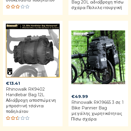
συσκευασία ποδηλάτου
Bag 20L αδιάβροχη πίσω
σχάρα Πολυλειτουργική
Rate
d
3.00
out
of 5
€
13.41
Rhinowalk RK9402
Handlebar Bag 12L
€
49.99
Αδιάβροχη αποσπώμενη
Rhinowalk RK19665 3 σε 1
μπροστινή τσάντα
Bike Pannier Bag
ποδηλάτου
μεγάλης χωρητικότητας
Πίσω σχάρα
Rat