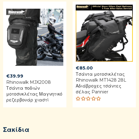
4.00
out of
5
€
85.00
Τσάντα μοτοσικλέτας
€
39.99
Rhinowalk MT1428 28L
Rhinowalk MJX2008
Αδιάβροχες τσάντες
Τσάντα ποδιών
σέλας Pannier
μοτοσυκλέτας Μαγνητικό
ρεζερβουάρ χιαστί
Rated
5.00
out
of 5
Σακίδια