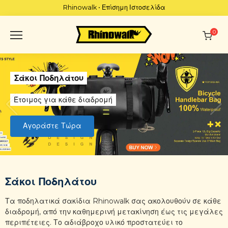
Skip
Rhinowalk • Επίσημη Ιστοσελίδα
to
content
0
Σάκοι Ποδηλάτου
Έτοιμος για κάθε διαδρομή
Αγοράστε Τώρα
Σάκοι Ποδηλάτου
Τα ποδηλατικά σακίδια Rhinowalk σας ακολουθούν σε κάθε
διαδρομή, από την καθημερινή μετακίνηση έως τις μεγάλες
περιπέτειες. Το αδιάβροχο υλικό προστατεύει το