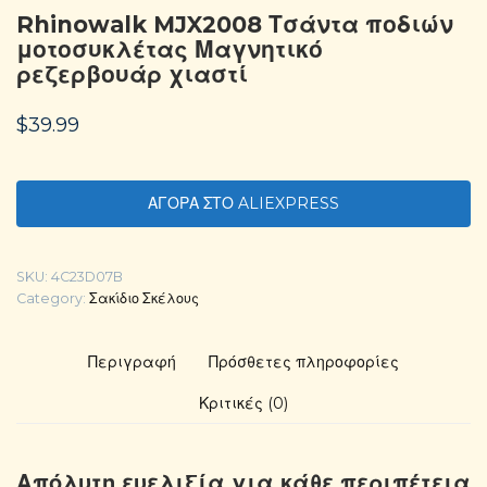
Rhinowalk MJX2008 Τσάντα ποδιών
μοτοσυκλέτας Μαγνητικό
ρεζερβουάρ χιαστί
$
39.99
ΑΓΟΡΑ ΣΤΟ ALIEXPRESS
SKU:
4C23D07B
Category:
Σακίδιο Σκέλους
Περιγραφή
Πρόσθετες πληροφορίες
Κριτικές (0)
Απόλυτη ευελιξία για κάθε περιπέτεια