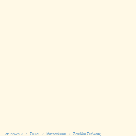
Rhinowalk
Σάκοι
Μοτοσάκκοι
Σακίδιο Σκέλους