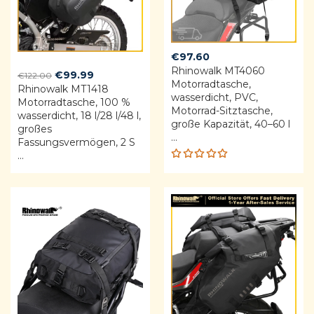
€
97.60
Rhinowalk MT4060
Original
Current
€
99.99
€
122.00
Motorradtasche,
Rhinowalk MT1418
price
price
wasserdicht, PVC,
Motorradtasche, 100 %
was:
is:
Motorrad-Sitztasche,
wasserdicht, 18 l/28 l/48 l,
€122.00.
€99.99.
große Kapazität, 40–60 l
großes
...
Fassungsvermögen, 2 S
...
Rated
5.00
out
of 5