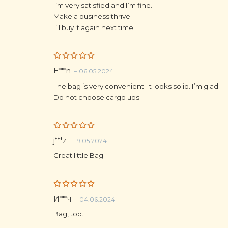
I’m very satisfied and I’m fine.
Make a business thrive
I’ll buy it again next time.
Rated
5
E***n
–
06.05.2024
out of 5
The bag is very convenient. It looks solid. I’m glad.
Do not choose cargo ups.
Rated
5
j***z
–
19.05.2024
out of 5
Great little Bag
Rated
5
И***ч
–
04.06.2024
out of 5
Bag, top.