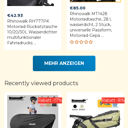
€
85.00
Rhinowalk MT1428
€
42.93
Motorradtasche, 28 l,
Rhinowalk RH777PK
wasserdicht, 2 Stück,
Motorrad-Rücksitztasche
universelle Passform,
10/20/30L Wasserdichter
Motorrad-Gepä ...
multifunktionaler
Fahrradrucks ...
Rated
5.00
out
of 5
MEHR ANZEIGEN
Recently viewed products
Rabatt -17%
Rabatt -8%