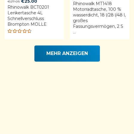
Original
Current
€
25.00
€
27.05
Rhinowalk MT1418
price
price
Rhinowalk BCT0201
price
price
Motorradtasche, 100 %
was:
is:
Lenkertasche 4L
was:
is:
wasserdicht, 18 l/28 l/48 l,
€122.00.
€99.99.
Schnellverschluss
€27.05.
€25.00.
großes
Brompton MOLLE
Fassungsvermögen, 2 S
...
Rated
4.68
out of 5
MEHR ANZEIGEN