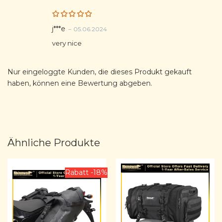
Rated
5
j***e
–
05.06.2024
out of 5
very nice
Nur eingeloggte Kunden, die dieses Produkt gekauft
haben, können eine Bewertung abgeben.
Ähnliche Produkte
Rabatt -18%