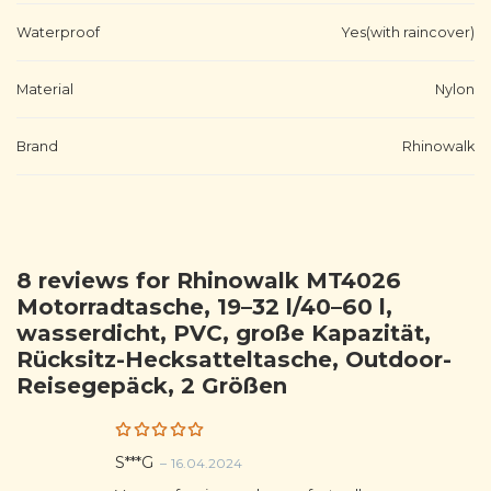
Waterproof
Yes(with raincover)
Material
Nylon
Brand
Rhinowalk
8 reviews for
Rhinowalk MT4026
Motorradtasche, 19–32 l/40–60 l,
wasserdicht, PVC, große Kapazität,
Rücksitz-Hecksatteltasche, Outdoor-
Reisegepäck, 2 Größen
Rated
5
S***G
–
16.04.2024
out of 5