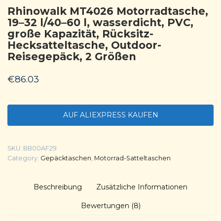
Rhinowalk MT4026 Motorradtasche,
19–32 l/40–60 l, wasserdicht, PVC,
große Kapazität, Rücksitz-
Hecksatteltasche, Outdoor-
Reisegepäck, 2 Größen
€
86.03
AUF ALIEXPRESS KAUFEN
SKU:
BB00AF29
Category:
Gepäcktaschen
,
Motorrad-Satteltaschen
Beschreibung
Zusätzliche Informationen
Bewertungen (8)