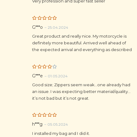
Very profession and super fast seller
Rated
5
G***o
–
25.04.2024
out of 5
Great product and really nice. My motorcycle is
definitely more beautiful. Arrived well ahead of
the expected arrival and everything as described
Rated
G***e
–
01.05.2024
4
out
of 5
Good size; Zippers seem weak…one already had
an issue. I was expecting better material/quality…
it’s not bad but it’s not great.
Rated
5
h***g
–
05.05.2024
out of 5
I installed my bag and I did it.