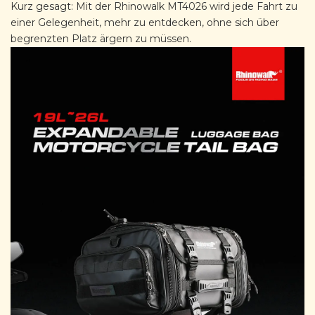
Kurz gesagt: Mit der Rhinowalk MT4026 wird jede Fahrt zu
einer Gelegenheit, mehr zu entdecken, ohne sich über
begrenzten Platz ärgern zu müssen.