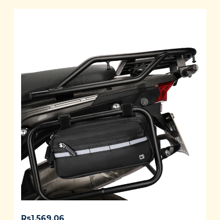
Rs
1,569.06