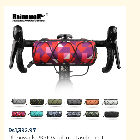
of 5
Rs
1,392.97
Rhinowalk RK9103 ​​Fahrradtasche, gut