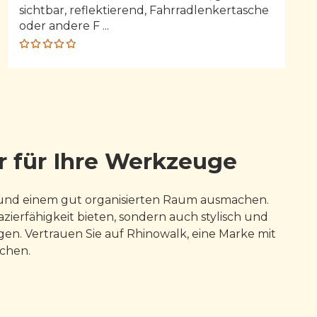
sichtbar, reflektierend, Fahrradlenkertasche
oder andere F ...
Rated
4.80
out
of 5
r für Ihre Werkzeuge
 und einem gut organisierten Raum ausmachen.
ierfähigkeit bieten, sondern auch stylisch und
egen. Vertrauen Sie auf Rhinowalk, eine Marke mit
schen.