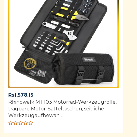
Rs
1,578.15
Rhinowalk MT103 Motorrad-Werkzeugrolle,
tragbare Motor-Satteltaschen, seitliche
Werkzeugaufbewah ...
Rated
5.00
out