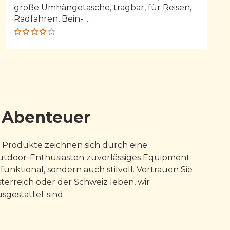
große Umhängetasche, tragbar, für Reisen,
Radfahren, Bein- ...
Rated
4.00
out of
5
e Abenteuer
 Produkte zeichnen sich durch eine
 Outdoor-Enthusiasten zuverlässiges Equipment
nktional, sondern auch stilvoll. Vertrauen Sie
sterreich oder der Schweiz leben, wir
sgestattet sind.