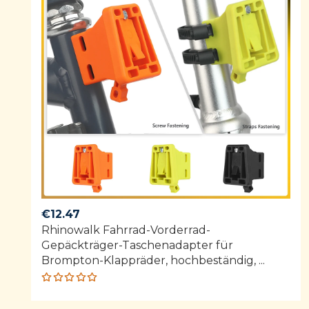
€
12.47
Rhinowalk Fahrrad-Vorderrad-
Gepäckträger-Taschenadapter für
Brompton-Klappräder, hochbeständig, ...
Rated
5.00
out