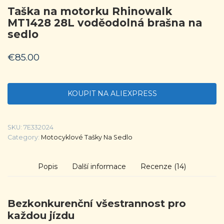
Taška na motorku Rhinowalk
MT1428 28L voděodolná brašna na
sedlo
€
85.00
KOUPIT NA ALIEXPRESS
SKU:
7E332024
Category:
Motocyklové Tašky Na Sedlo
Popis
Další informace
Recenze (14)
Bezkonkurenční všestrannost pro
každou jízdu