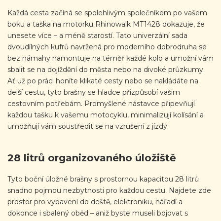
Každá cesta začíná se spolehlivým společníkem po vašem
boku a taška na motorku Rhinowalk MT1428 dokazuje, že
unesete více – a méně starostí. Tato univerzální sada
dvoudílných kufrů navržená pro moderního dobrodruha se
bez námahy namontuje na téměř každé kolo a umožní vám
sbalit se na dojíždění do města nebo na divoké průzkumy.
Ať už po práci honíte klikaté cesty nebo se nakládáte na
delší cestu, tyto brašny se hladce přizpůsobí vašim
cestovním potřebám. Promyšlené nástavce připevňují
každou tašku k vašemu motocyklu, minimalizují kolísání a
umožňují vám soustředit se na vzrušení z jízdy.
28 litrů organizovaného úložiště
Tyto boční úložné brašny s prostornou kapacitou 28 litrů
snadno pojmou nezbytnosti pro každou cestu. Najdete zde
prostor pro vybavení do deště, elektroniku, nářadí a
dokonce i sbalený oběd – aniž byste museli bojovat s