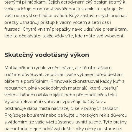
těsnými přihrádkami. Jejich aerodynamický design šetrný k
vidlici udržuje hmotnost vyváženou a stabilní a zajišťuje, že
váš motocykl se hladce ovládá. Když zastavíte, rychloupínací
přezky usnadňují přístup k vašim věcem a šetří čas i
frustraci. Chytré vnitřní přepážky navíc udrží vše přesně tam,
kde to očekáváte, takže vždy víte, kde máte své vybavení.
Skutečný vodotěsný výkon
Matka příroda rychle změní názor, ale těmto taškám
můžete důvěřovat, že ochrání vaše vybavení před deštěm,
blátem a postříkáním. Rhinowalk zkonstruoval každý kufr z
robustních, plně voděodolných materiálů, které utěsňují
vlhkost během náhlých lijáků nebo přechodů přes řeku.
Vysokofrekvenční svařování zpevňuje každý šev a
odstraňuje slabá místa nacházející se v běžných taškách.
Projíždějte bouřemi nebo parkujte u horských řek s důvěrou
s vědomím, že vaše věci zůstanou uvnitř suché. Tyto brašny
na motorku nejen odolávají dešti – díky nim jsou starosti s