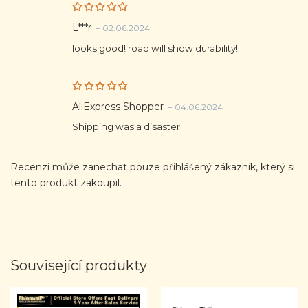
Rated
5
L***r
–
02.06.2024
out of 5
looks good! road will show durability!
Rated
5
AliExpress Shopper
–
04.06.2024
out of 5
Shipping was a disaster
Recenzi může zanechat pouze přihlášený zákazník, který si
tento produkt zakoupil.
Související produkty