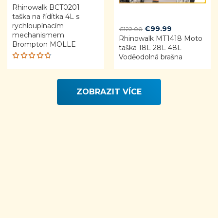
Rhinowalk BCT0201
price
price
taška na řídítka 4L s
was:
is:
rychloupínacím
€27.05.
€25.00.
Original
Current
€
99.99
€
122.00
mechanismem
Rhinowalk MT1418 Moto
price
price
Brompton MOLLE
taška 18L 28L 48L
was:
is:
Voděodolná brašna
€122.00.
€99.99.
Rated
4.68
out of 5
ZOBRAZIT VÍCE