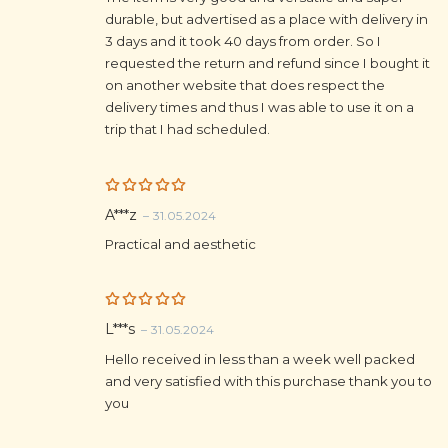
durable, but advertised as a place with delivery in
3 days and it took 40 days from order. So I
requested the return and refund since I bought it
on another website that does respect the
delivery times and thus I was able to use it on a
trip that I had scheduled.
Rated
5
A***z
–
31.05.2024
out of 5
Practical and aesthetic
Rated
5
L***s
–
31.05.2024
out of 5
Hello received in less than a week well packed
and very satisfied with this purchase thank you to
you