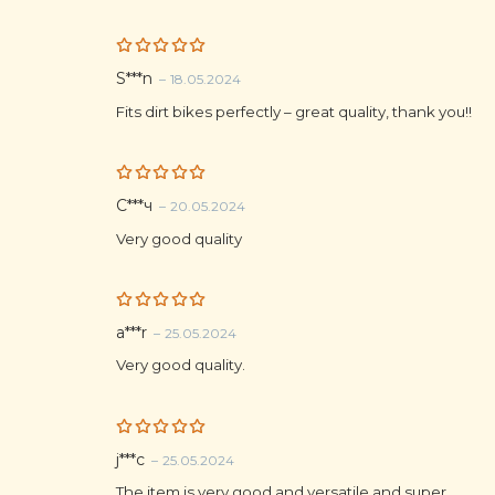
Rated
5
S***n
–
18.05.2024
out of 5
Fits dirt bikes perfectly – great quality, thank you!!
Rated
5
С***ч
–
20.05.2024
out of 5
Very good quality
Rated
5
a***r
–
25.05.2024
out of 5
Very good quality.
Rated
5
j***c
–
25.05.2024
out of 5
The item is very good and versatile and super