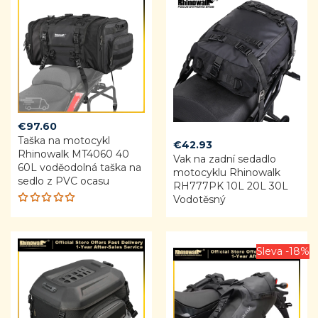
€
97.60
Taška na motocykl
€
42.93
Rhinowalk MT4060 40
Vak na zadní sedadlo
60L voděodolná taška na
motocyklu Rhinowalk
sedlo z PVC ocasu
RH777PK 10L 20L 30L
Vodotěsný
Rated
5.00
out
of 5
Sleva -18%