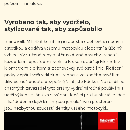
počasím minulostí.
Vyrobeno tak, aby vydrželo,
stylizované tak, aby zapůsobilo
Rhinowalk MT1428 kombinuje robustní odolnost s moderní
estetikou a dodává vašemu motocyklu elegantní a účelný
vzhled. Vyztužené rohy a otěruvzdorné povrchy zvládají
každodenní opotřebení krok za krokem, udržují kilometr za
kilometrem a přitom si zachovávají své ostré linie. Reflexní
prvky zlepšují vaši viditelnost v noci a za slabého osvětlení,
díky čemuž budete bezpečnější, ať jste kdekoli. Na rozdíl od
chatrných zavazadel tyto brašny vydrží náročné používání a
udrží výkon sezónu za sezónou. Ideální pro turistické jezdce
a každodenní dojíždění, nejsou jen úložným prostorem –
jsou nezbytnou součástí identity vašeho motocyklu.