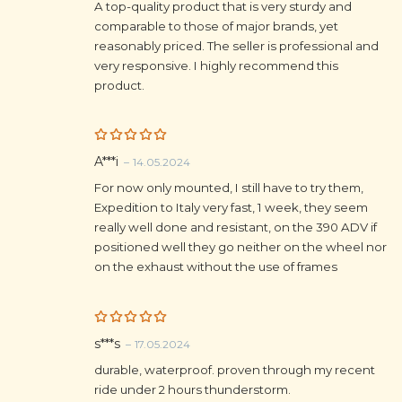
A top-quality product that is very sturdy and
comparable to those of major brands, yet
reasonably priced. The seller is professional and
very responsive. I highly recommend this
product.
Rated
5
A***i
–
14.05.2024
out of 5
For now only mounted, I still have to try them,
Expedition to Italy very fast, 1 week, they seem
really well done and resistant, on the 390 ADV if
positioned well they go neither on the wheel nor
on the exhaust without the use of frames
Rated
5
s***s
–
17.05.2024
out of 5
durable, waterproof. proven through my recent
ride under 2 hours thunderstorm.