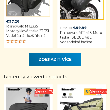
€
97.26
Rhinowalk MT2335
Original
Current
€
99.99
€
122.00
Motocyklová taška 23 35L
Rhinowalk MT1418 Moto
price
price
Vodotěsná Rozšiřitelná
taška 18L 28L 48L
was:
is:
Voděodolná brašna
€122.00.
€99.99.
Rated
5.00
out
of 5
ZOBRAZIT VÍCE
Recently viewed products
Sleva -17%
Sleva -8%