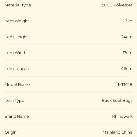
Material Type
500D Polyester
Item Weight
2.3kg
Item Height
24cm
Item Width
17cm
Item Length
46cm
Model Name
MT1428
Item Type
Back Seat Bags
Brand Name
Rhinowalk
Origin
Mainland China