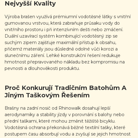
Nejvyšší Kvality
Výroba brašen využívá prémiumní vodotěsné látky s vnitřní
gumovanou vrstvou, která zabraňuje průsaku vody do
vnitřního prostoru i při intenzívním dešti nebo zmáčení.
Duální uzavírací systém kombinující vodotěsný zip se
suchým zipem zajišťuje maximální přístup k obsahu,
přičemž materiály jsou důsledně odolné vůči korozi a
slunečnímu záření. Lehké konstrukční řešení redukuje
hmotnost přepravovaného nákladu bez kompromisu na
pevnosti a dlouhověkosti produktu.
Proč Konkurují Tradičním Batohům A
Jiným Taškovým Řešením
Brašny na zadní nosič od Rhinowalk dosahují lepší
aerodynamiky a stability jízdy v porovnání s balohy nebo
přední taškami, které mohou změnit těžiště bicyklu.
Vodotěsná ochrana překonává běžné textilní tašky, které
postupem času absorbují vodu a zvyšují se jejich hmotnost