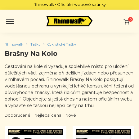
Skip
Rhinowalk • Oficiální webové stránky
to
content
0
Rhinowalk
Tašky
Cyklistické Tašky
Brašny Na Kolo
Cestování na kole si vyžaduje spolehlivé místo pro uložení
důležitých věcí, zejména při delších jízdách nebo přesunech
v mlhavém počasí. Rhinowalk Brašny Na Kolo poskytují
vodotěsnou ochranu a vynikající lehké konstrukční řešení od
důvěryhodné značky, která řidičům garantuje bezpečnost a
pohodlí. Objednejte si ještě dnes na našem oficiálním webu
a vybavte se taškou nejlepší ceny na trhu.
Doporučené
Nejlepší cena
Nové