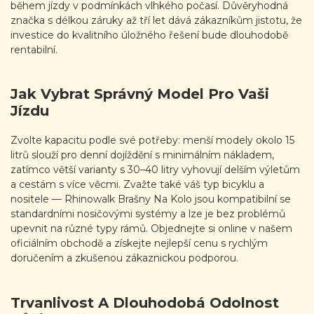
během jízdy v podmínkách vlhkého počasí. Důvěryhodná
značka s délkou záruky až tří let dává zákazníkům jistotu, že
investice do kvalitního úložného řešení bude dlouhodobě
rentabilní.
Jak Vybrat Správný Model Pro Vaši
Jízdu
Zvolte kapacitu podle své potřeby: menší modely okolo 15
litrů slouží pro denní dojíždění s minimálním nákladem,
zatímco větší varianty s 30–40 litry vyhovují delším výletům
a cestám s více věcmi. Zvažte také váš typ bicyklu a
nositele — Rhinowalk Brašny Na Kolo jsou kompatibilní se
standardními nosičovými systémy a lze je bez problémů
upevnit na různé typy rámů. Objednejte si online v našem
oficiálním obchodě a získejte nejlepší cenu s rychlým
doručením a zkušenou zákaznickou podporou.
Trvanlivost A Dlouhodobá Odolnost