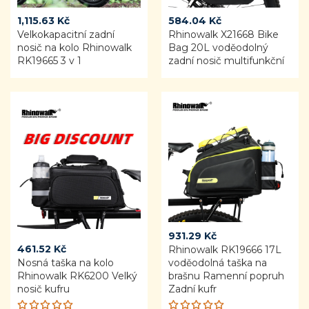
1,115.63
Kč
584.04
Kč
Velkokapacitní zadní
Rhinowalk X21668 Bike
nosič na kolo Rhinowalk
Bag 20L voděodolný
RK19665 3 v 1
zadní nosič multifunkční
931.29
Kč
461.52
Kč
Rhinowalk RK19666 17L
Nosná taška na kolo
voděodolná taška na
Rhinowalk RK6200 Velký
brašnu Ramenní popruh
nosič kufru
Zadní kufr