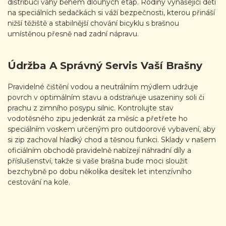
distribuci váhy během dlouhých etap. Rodiny vynášející děti
na speciálních sedačkách si váží bezpečnosti, kterou přináší
nižší těžiště a stabilnější chování bicyklu s brašnou
umístěnou přesně nad zadní nápravu.
Údržba A Správný Servis Vaší Brašny
Pravidelné čištění vodou a neutrálním mýdlem udržuje
povrch v optimálním stavu a odstraňuje usazeniny soli či
prachu z zimního posypu silnic. Kontrolujte stav
vodotěsného zipu jedenkrát za měsíc a přetřete ho
speciálním voskem určeným pro outdoorové vybavení, aby
si zip zachoval hladký chod a těsnou funkci. Sklady v našem
oficiálním obchodě pravidelně nabízejí náhradní díly a
příslušenství, takže si vaše brašna bude moci sloužit
bezchybně po dobu několika desítek let intenzívního
cestování na kole.