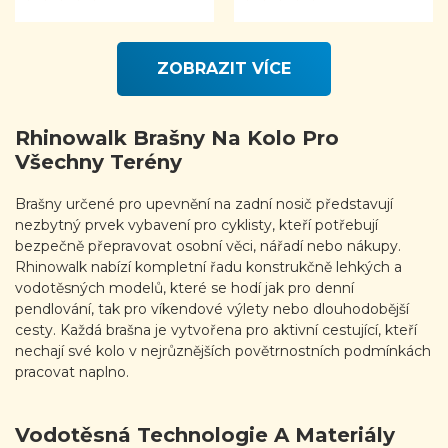
Rated
Rated
5.00
out
5.00
out
of 5
of 5
ZOBRAZIT VÍCE
Rhinowalk Brašny Na Kolo Pro
Všechny Terény
Brašny určené pro upevnění na zadní nosič představují
nezbytný prvek vybavení pro cyklisty, kteří potřebují
bezpečně přepravovat osobní věci, nářadí nebo nákupy.
Rhinowalk nabízí kompletní řadu konstrukčně lehkých a
vodotěsných modelů, které se hodí jak pro denní
pendlování, tak pro víkendové výlety nebo dlouhodobější
cesty. Každá brašna je vytvořena pro aktivní cestující, kteří
nechají své kolo v nejrůznějších povětrnostních podmínkách
pracovat naplno.
Vodotěsná Technologie A Materiály