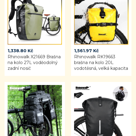
1,338.80
Kč
1,561.97
Kč
Rhinowalk X21669 Brašna
Rhinowalk RK19663
na kolo 27L voděodolný
brašna na kolo 20L
zadní nosič
vodotěsná, velká kapacita