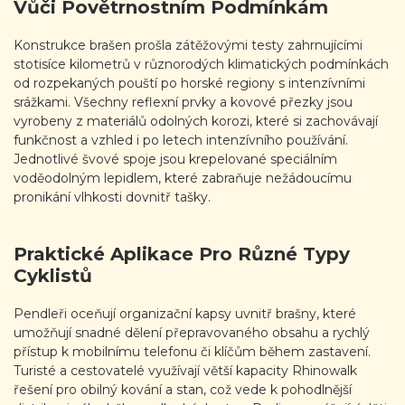
Vůči Povětrnostním Podmínkám
Konstrukce brašen prošla zátěžovými testy zahrnujícími
stotisíce kilometrů v různorodých klimatických podmínkách
od rozpekaných pouští po horské regiony s intenzívními
srážkami. Všechny reflexní prvky a kovové přezky jsou
vyrobeny z materiálů odolných korozi, které si zachovávají
funkčnost a vzhled i po letech intenzívního používání.
Jednotlivé švové spoje jsou krepelované speciálním
voděodolným lepidlem, které zabraňuje nežádoucímu
pronikání vlhkosti dovnitř tašky.
Praktické Aplikace Pro Různé Typy
Cyklistů
Pendleři oceňují organizační kapsy uvnitř brašny, které
umožňují snadné dělení přepravovaného obsahu a rychlý
přístup k mobilnímu telefonu či klíčům během zastavení.
Turisté a cestovatelé využívají větší kapacity Rhinowalk
řešení pro obilný kování a stan, což vede k pohodlnější