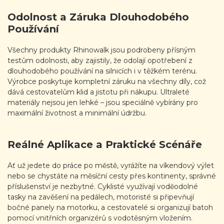
Odolnost a Záruka Dlouhodobého
Používání
Všechny produkty Rhinowalk jsou podrobeny přísným
testům odolnosti, aby zajistily, že odolají opotřebení z
dlouhodobého používání na silnicích i v těžkém terénu.
Výrobce poskytuje kompletní záruku na všechny díly, což
dává cestovatelům klid a jistotu při nákupu. Ultraleté
materiály nejsou jen lehké – jsou speciálně vybírány pro
maximální životnost a minimální údržbu.
Reálné Aplikace a Praktické Scénáře
Ať už jedete do práce po městě, vyrážíte na víkendový výlet
nebo se chystáte na měsíční cesty přes kontinenty, správné
příslušenství je nezbytné. Cyklisté využívají voděodolné
tasky na zavěšení na pedálech, motoristé si připevňují
bočné panely na motorku, a cestovatelé si organizují batoh
pomocí vnitřních organizérů s vodotěsným vložením.