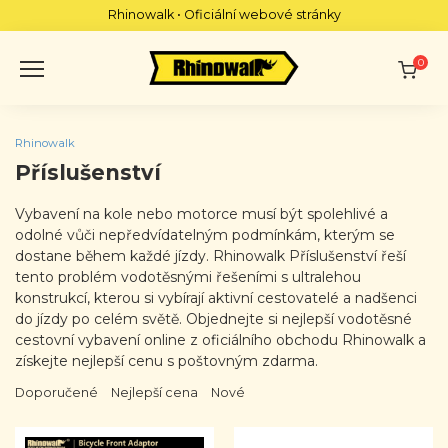
Skip
Rhinowalk • Oficiální webové stránky
to
content
0
Rhinowalk
Příslušenství
Vybavení na kole nebo motorce musí být spolehlivé a
odolné vůči nepředvídatelným podmínkám, kterým se
dostane během každé jízdy. Rhinowalk Příslušenství řeší
tento problém vodotěsnými řešeními s ultralehou
konstrukcí, kterou si vybírají aktivní cestovatelé a nadšenci
do jízdy po celém světě. Objednejte si nejlepší vodotěsné
cestovní vybavení online z oficiálního obchodu Rhinowalk a
získejte nejlepší cenu s poštovným zdarma.
Doporučené
Nejlepší cena
Nové