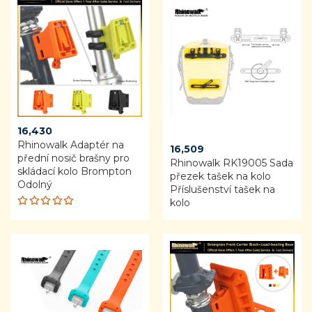
16,430
Rhinowalk Adaptér na
16,509
přední nosič brašny pro
Rhinowalk RK19005 Sada
skládací kolo Brompton
přezek tašek na kolo
Odolný
Příslušenství tašek na
kolo
Rated
5.00
out
of 5