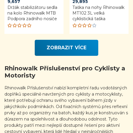
9,657
29,895
Držák stabilizátoru sedla
Taška na nohy Rhinowalk
na kolo Rhinowalk MTB
MT102 3L velká
Podpora zadního nosiče
cyklistická taška
Rated
Rated
5.00
out
4.00
of 5
out of
ZOBRAZIT VÍCE
5
Rhinowalk Příslušenství pro Cyklisty a
Motoristy
Rhinowalk Příslušenství nabízí kompletní řadu vodotěsných
doplňků speciálně navržených pro cyklisty a motocyklisty,
které potřebují ochranu svého vybavení během jízdy v
jakýchkoliv podmínkách. Od fixačních systémů přes reflexní
prvky až po organizéry na batoh, každý kus je konstruován s
důrazem na spolehlivost a dlouhodobou odolnost. Tyto
produkty patří mezi nejlepší dostupné řešení pro aktivní
cestovní vybavení, která lidé hledají v nejnáročnějších