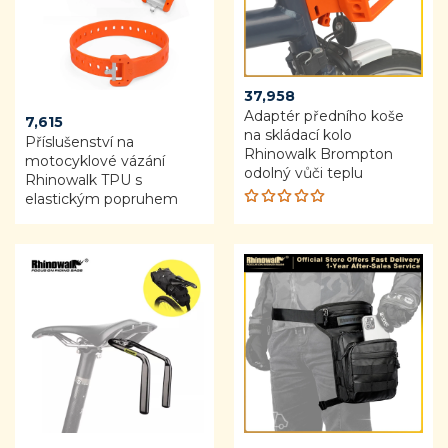
37,958
Adaptér předního koše
7,615
na skládací kolo
Příslušenství na
Rhinowalk Brompton
motocyklové vázání
odolný vůči teplu
Rhinowalk TPU s
elastickým popruhem
Rated
5.00
out
of 5