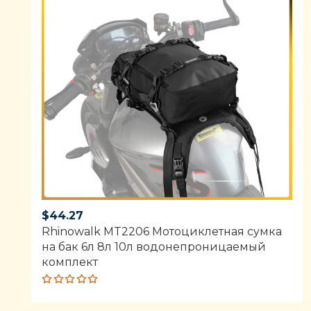
$
44.27
Rhinowalk MT2206 Мотоциклетная сумка
на бак 6л 8л 10л водонепроницаемый
комплект
Rated
5.00
out