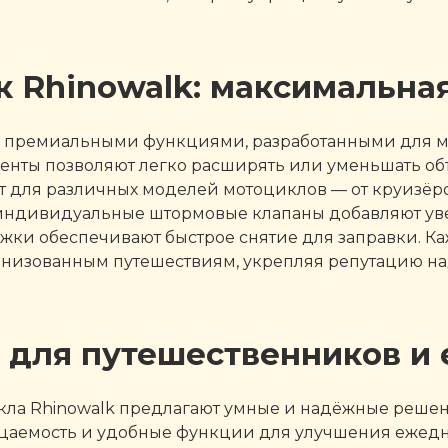
к Rhinowalk: максимальна
ся премиальными функциями, разработанными для м
ты позволяют легко расширять или уменьшать объ
 для различных моделей мотоциклов — от круизёр
индивидуальные штормовые клапаны добавляют увер
ки обеспечивают быстрое снятие для заправки. Каж
ганизованным путешествиям, укрепляя репутацию н
k для путешественников и
икла Rhinowalk предлагают умные и надёжные реше
цаемость и удобные функции для улучшения ежед