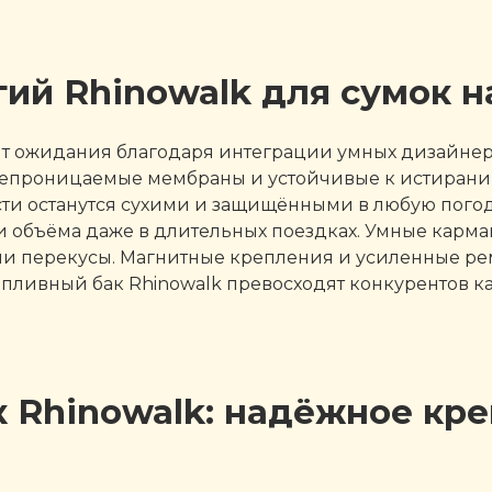
ий Rhinowalk для сумок н
дят ожидания благодаря интеграции умных дизайн
непроницаемые мембраны и устойчивые к истиран
сти останутся сухими и защищёнными в любую погоду
и объёма даже в длительных поездках. Умные карма
или перекусы. Магнитные крепления и усиленные 
ливный бак Rhinowalk превосходят конкурентов как
к Rhinowalk: надёжное кр