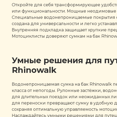
Откройте для себя трансформирующее удобств
или функциональности. Мощные неодимовые ма
Специальные водонепроницаемые покрытия отт
создана для универсальности и легко устанав
Внутренняя подкладка защищает хрупкие пре
Мотоциклисты доверяют сумкам на бак Rhinow
Умные решения для пу
Rhinowalk
Водонепроницаемая сумка на бак Rhinowalk п
класса от непогоды. Рулонные застёжки, во
для длительных поездок или неожиданных лив
для переноски превращают сумку в удобную д
сохраняя оптимальную управляемость мотоци
Наслаждайтесь умными решениями для путешес