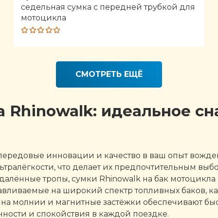
седельная сумка с передней трубкой для
мотоцикла
Rated
5.00
out
of 5
СМОТРЕТЬ ЕЩЁ
а Rhinowalk: идеальное с
передовые инновации и качество в ваш опыт вожден
тралёгкости, что делает их предпочтительным выб
далённые тропы, сумки Rhinowalk на бак мотоцикла
авливаемые на широкий спектр топливных баков, ка
 на молнии и магнитные застёжки обеспечивают бы
нности и спокойствия в каждой поездке.