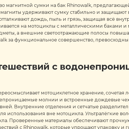
о магнитной сумки на бак Rhinowalk, предлагающе
гниты удерживают сумку стабильно и защищают ваш
алкивают дождь, пыль и грязь, защищая всё внутри
ливается на мотоциклы с металлическими баками и
дметы, а внешние светоотражающие полосы повыша
alk за функциональное совершенство, превосходны
тешествий с водонепрониц
ереосмысливает мотоциклетное хранение, сочетая л
донепроницаемые молнии и встроенные дождевые че
ней. Внутренние отделения и сетчатые разделител
ля использования вне мотоцикла. Ультралёгкие во
кла. Проверенные материалы обеспечивают прочную
твий с Rhinowalk, которые упрощают упаковку и г