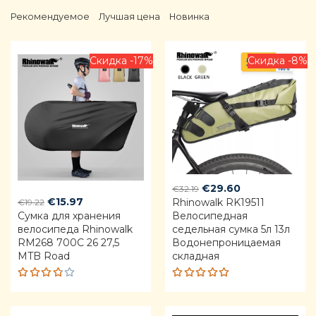
Рекомендуемое
Лучшая цена
Новинка
Скидка -17%
Скидка -8%
Original
Current
€
29.60
€
32.19
Original
Current
€
15.97
Rhinowalk RK19511
price
price
€
19.22
Сумка для хранения
price
price
Велосипедная
was:
is:
велосипеда Rhinowalk
седельная сумка 5л 13л
was:
is:
€32.19.
€29.60.
RM268 700C 26 27,5
Водонепроницаемая
€19.22.
€15.97.
MTB Road
складная
Rated
Rated
3.75
4.92
out
out of
of 5