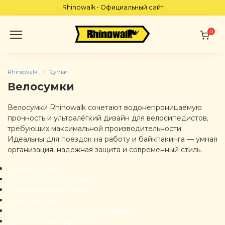
Skip
Rhinowalk • Официальный сайт
to
content
0
Rhinowalk
Сумки
Велосумки
Велосумки Rhinowalk сочетают водонепроницаемую
прочность и ультралёгкий дизайн для велосипедистов,
требующих максимальной производительности.
Идеальны для поездок на работу и байкпакинга — умная
организация, надёжная защита и современный стиль.
Сумки на руль
Велосумки на багажник
Подседельные сумки
Сумки на раму
Чехлы для перевозки велосипедов
Сумки для инструментов