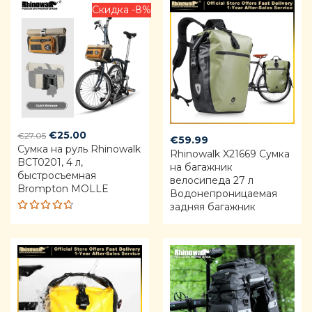
5
Скидка -8%
Original
Current
€
25.00
€
27.05
€
59.99
Сумка на руль Rhinowalk
price
price
Rhinowalk X21669 Сумка
BCT0201, 4 л,
was:
is:
на багажник
быстросъемная
€27.05.
€25.00.
велосипеда 27 л
Brompton MOLLE
Водонепроницаемая
задняя багажник
Rated
4.68
out of 5