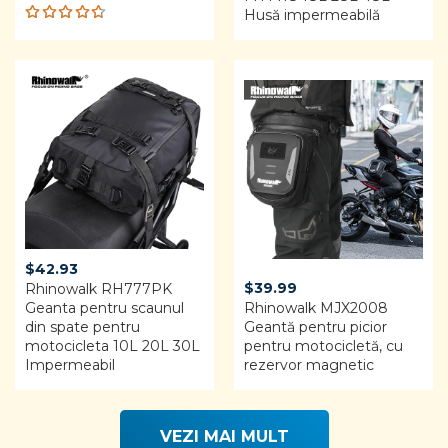
$122.00.
$99.99.
Husă impermeabilă
Rated
4.68
out of 5
$
42.93
$
39.99
Rhinowalk RH777PK
Geanta pentru scaunul
Rhinowalk MJX2008
din spate pentru
Geantă pentru picior
motocicleta 10L 20L 30L
pentru motocicletă, cu
Impermeabil
rezervor magnetic
VEZI MAI MULT