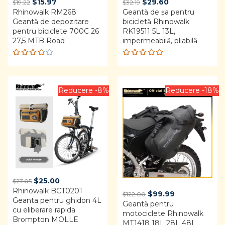
Original
Current
Original
Current
$
15.97
$
29.60
$
19.22
$
32.19
Rhinowalk RM268
price
price
Geantă de șa pentru
price
price
Geantă de depozitare
bicicletă Rhinowalk
was:
is:
was:
is:
pentru biciclete 700C 26
RK19511 5L 13L,
$19.22.
$15.97.
$32.19.
$29.60.
27,5 MTB Road
impermeabilă, pliabilă
Rated
Rated
3.75
4.92
out
out of
of 5
5
Reducere -8%
Reducere -18%
Original
Current
$
25.00
$
27.05
Rhinowalk BCT0201
price
price
Original
Current
$
99.99
$
122.00
Geanta pentru ghidon 4L
was:
is:
Geantă pentru
price
price
cu eliberare rapida
$27.05.
$25.00.
motociclete Rhinowalk
was:
is:
Brompton MOLLE
MT1418 18L 28L 48L