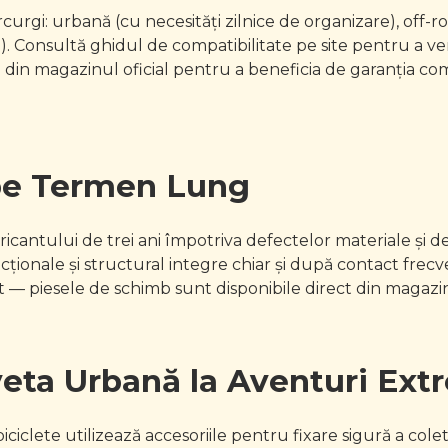
curgi: urbană (cu necesități zilnice de organizare), off-
 Consultă ghidul de compatibilitate pe site pentru a veri
 din magazinul oficial pentru a beneficia de garanția co
 pe Termen Lung
icantului de trei ani împotriva defectelor materiale și de
ionale și structural integre chiar și după contact frecven
— piesele de schimb sunt disponibile direct din magazinu
aveta Urbană la Aventuri Ex
biciclete utilizează accesoriile pentru fixare sigură a cole