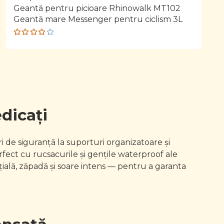
Geantă pentru picioare Rhinowalk MT102
Geantă mare Messenger pentru ciclism 3L
Rated
4.00
out of
5
edicați
i de siguranță la suporturi organizatoare și
ect cu rucsacurile și genţile waterproof ale
ială, zăpadă și soare intens — pentru a garanta