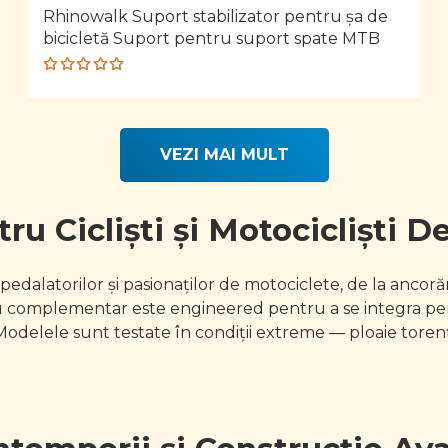
Rhinowalk Suport stabilizator pentru șa de
bicicletă Suport pentru suport spate MTB
Rated
5.00
out
of 5
VEZI MAI MULT
u Cicliști și Motocicliști D
dalatorilor și pasionaților de motociclete, de la ancorăr
iu complementar este engineered pentru a se integra perf
odelele sunt testate în condiții extreme — ploaie torenț