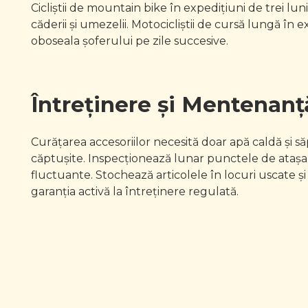
Cicliștii de mountain bike în expedițiuni de trei l
căderii și umezelii. Motocicliștii de cursă lungă 
oboseala șoferului pe zile succesive.
Întreținere și Mentenan
Curățarea accesoriilor necesită doar apă caldă și s
căptușite. Inspecționează lunar punctele de atașar
fluctuante. Stochează articolele în locuri uscate și
garanția activă la întreținere regulată.