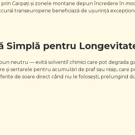
uni prin Carpați și zonele montane depun încredere în mod
în excursii transeuropene beneficiază de ușurință excepți
ță Simplă pentru Longevita
ăpun neutru — evită solventiî chimici care pot degrada ga
e și sertarele pentru acumulări de praf sau nisip, care 
 ferite de soare direct când nu le folosești, prelungind d