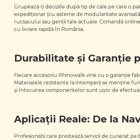
Grupează-ți deciziile după tip de cale pe care o par
expediționar (cu sisteme de modularitate avansată).
rucsacului sau genții tale actuale. Comandă online
cu livrare rapidă în România.
Durabilitate și Garanție
Fiecare accesoriu Rhinowalk vine cu o garanție fabr
Materialele rezistente la intemperii se menține funcț
și înlocuirea componentelor sunt ușor de efectuat 
Aplicații Reale: De la N
Profesionistii care prestează servicii de curierat pe 