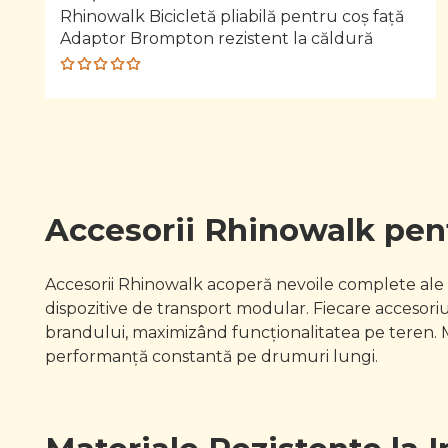
Rhinowalk Bicicletă pliabilă pentru coș față
Adaptor Brompton rezistent la căldură
Rated
5.00
out
of 5
Accesorii Rhinowalk pentr
Accesorii Rhinowalk acoperă nevoile complete ale pe
dispozitive de transport modular. Fiecare accesor
brandului, maximizând funcționalitatea pe teren. M
performanță constantă pe drumuri lungi.