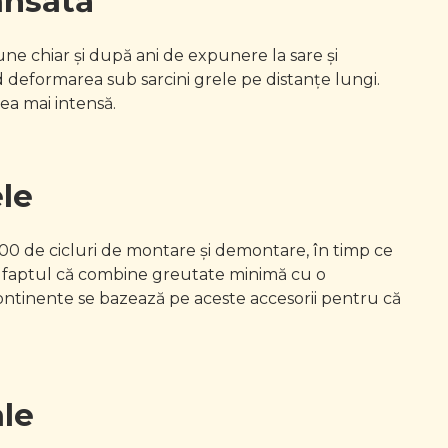
ansată
iune chiar și după ani de expunere la sare și
d deformarea sub sarcini grele pe distanțe lungi.
ea mai intensă.
le
00 de cicluri de montare și demontare, în timp ce
n faptul că combine greutate minimă cu o
 continente se bazează pe aceste accesorii pentru că
ale