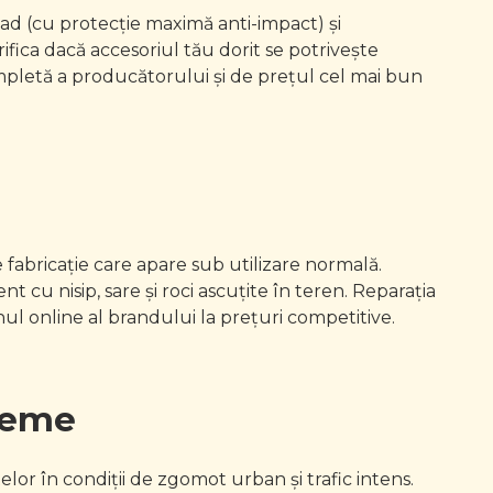
road (cu protecție maximă anti-impact) și
fica dacă accesoriul tău dorit se potrivește
mpletă a producătorului și de prețul cel mai bun
 fabricație care apare sub utilizare normală.
t cu nisip, sare și roci ascuțite în teren. Reparația
l online al brandului la prețuri competitive.
treme
telor în condiții de zgomot urban și trafic intens.