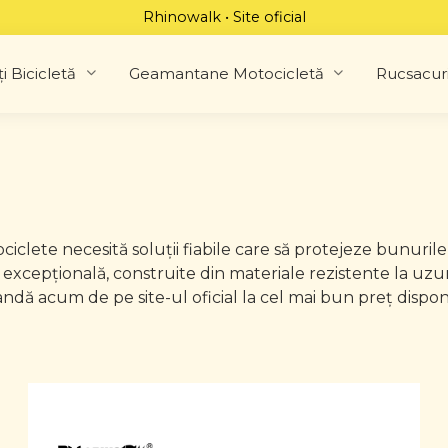
Rhinowalk • Site oficial
i Bicicletă
Geamantane Motocicletă
Rucsacur
iclete necesită soluții fiabile care să protejeze bunurile
xcepțională, construite din materiale rezistente la uzur
ndă acum de pe site-ul oficial la cel mai bun preț disponi