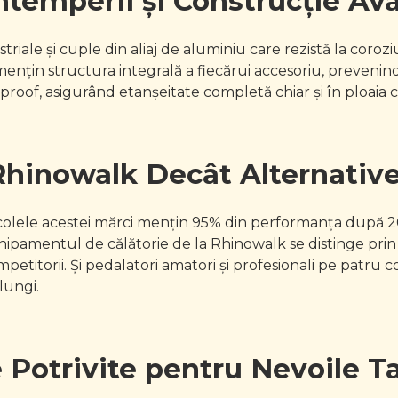
Intemperii și Construcție Av
riale și cuple din aliaj de aluminiu care rezistă la coroz
ențin structura integrală a fiecărui accesoriu, prevenin
roof, asigurând etanșeitate completă chiar și în ploaia c
Rhinowalk Decât Alternative
icolele acestei mărci mențin 95% din performanța după 2
hipamentul de călătorie de la Rhinowalk se distinge pri
mpetitorii. Și pedalatori amatori și profesionali pe patru
lungi.
 Potrivite pentru Nevoile T