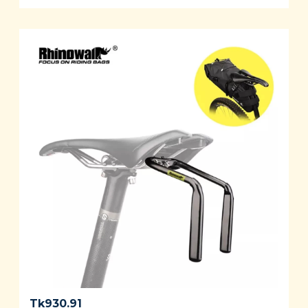
Tk
930.91