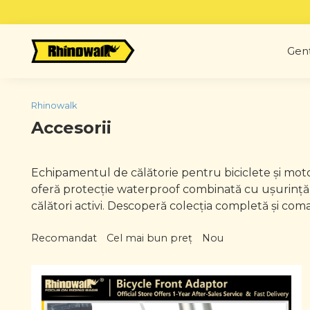
Skip
to
content
Genț
Rhinowalk
Accesorii
Echipamentul de călătorie pentru biciclete și motoc
oferă protecție waterproof combinată cu ușurință e
călători activi. Descoperă colecția completă și coma
Recomandat
Cel mai bun preț
Nou