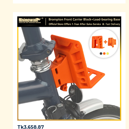
Rated
5.00
out
of 5
Tk
3,658.87