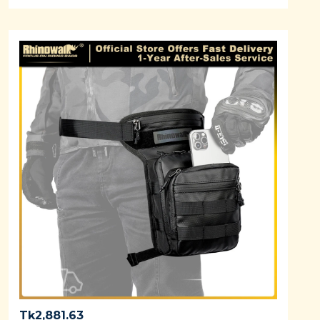
Tk
2,881.63