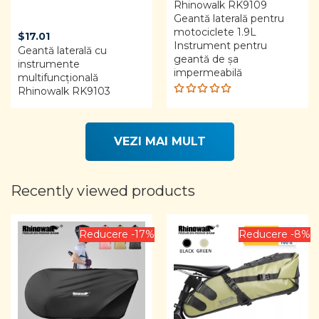
Rhinowalk RK9109
Geantă laterală pentru
motociclete 1.9L
$
17.01
Instrument pentru
Geantă laterală cu
geantă de șa
instrumente
impermeabilă
multifuncțională
Rhinowalk RK9103
Rated
5.00
out
of 5
VEZI MAI MULT
Recently viewed products
Reducere -17%
Reducere -8%