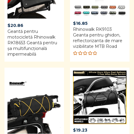
$
16.85
$
20.86
Rhinowalk RK9103 ​​
Geantă pentru
Geanta pentru ghidon,
motocicletă Rhinowalk
reflectorizanta de mare
RK18653 Geantă pentru
vizibilitate MTB Road
șa multifuncțională
impermeabilă
Rated
4.80
out
of 5
$
19.23