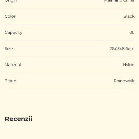
Origin
Mainland China
Color
Black
Capacity
3L
Size
25x13x8.5cm
Material
Nylon
Brand
Rhinowalk
Recenzii