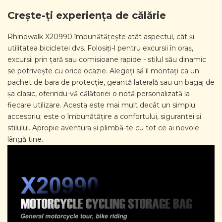
Crește-ți experiența de călărie
Rhinowalk X20990 îmbunătățește atât aspectul, cât și
utilitatea bicicletei dvs. Folosiți-l pentru excursii în oraș,
excursii prin țară sau comisioane rapide - stilul său dinamic
se potrivește cu orice ocazie. Alegeți să îl montați ca un
pachet de bara de protecție, geantă laterală sau un bagaj de
șa clasic, oferindu-vă călătoriei o notă personalizată la
fiecare utilizare. Acesta este mai mult decât un simplu
accesoriu; este o îmbunătățire a confortului, siguranței și
stilului. Apropie aventura și plimbă-te cu tot ce ai nevoie
lângă tine.