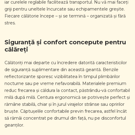
iar curelele reglabile facilitează transportul. Nu vă mai faceți
griji pentru uneltele încurcate sau echipamentele greșite.
Fiecare călătorie începe – și se termină – organizată și fără
stres.
Siguranță și confort concepute pentru
călăreți
Călătoriți mai departe cu încredere datorită caracteristicilor
de siguranță suplimentare din această geantă. Benzile
reflectorizante sporesc vizibilitatea în timpul plimbărilor
nocturne sau pe vreme nefavorabilă. Materialele premium
reduc frecarea și căldura la contact, păstrându-vă confortabil
milă după milă. Centura ergonomică se potrivește perfect și
rămâne stabilă, chiar și în jurul virajelor strânse sau opririlor
bruște. Căptușelile confortabile previn frecarea, astfel încât
să rămâi concentrat pe drumul din față, nu pe disconfortul
geanților.