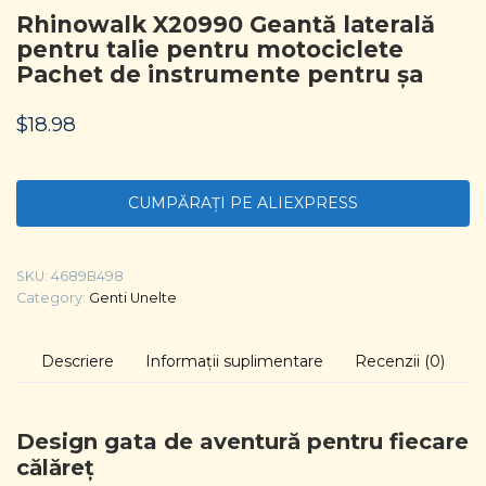
Rhinowalk X20990 Geantă laterală
pentru talie pentru motociclete
Pachet de instrumente pentru șa
$
18.98
CUMPĂRAȚI PE ALIEXPRESS
SKU:
4689B498
Category:
Genti Unelte
Descriere
Informații suplimentare
Recenzii (0)
Design gata de aventură pentru fiecare
călăreț