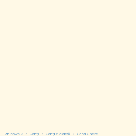
Rhinowalk
Genți
Genți Bicicletă
Genti Unelte