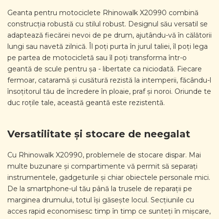
Geanta pentru motociclete Rhinowalk X20990 combină
construcția robustă cu stilul robust. Designul său versatil se
adaptează fiecărei nevoi de pe drum, ajutându-vă în călătorii
lungi sau navetă zilnică. Îl poți purta în jurul taliei, îl poți lega
pe partea de motocicletă sau îl poți transforma într-o
geantă de scule pentru șa - libertate ca niciodată. Fiecare
fermoar, cataramă și cusătură rezistă la intemperii, făcându-l
însoțitorul tău de încredere în ploaie, praf și noroi. Oriunde te
duc roțile tale, această geantă este rezistentă.
Versatilitate și stocare de neegalat
Cu Rhinowalk X20990, problemele de stocare dispar. Mai
multe buzunare și compartimente vă permit să separați
instrumentele, gadgeturile și chiar obiectele personale mici.
De la smartphone-ul tău până la trusele de reparații pe
marginea drumului, totul își găsește locul. Secțiunile cu
acces rapid economisesc timp în timp ce sunteți în mișcare,