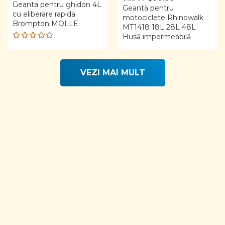
Geanta pentru ghidon 4L
was:
is:
Geantă pentru
price
price
cu eliberare rapida
$27.05.
$25.00.
motociclete Rhinowalk
was:
is:
Brompton MOLLE
MT1418 18L 28L 48L
$122.00.
$99.99.
Husă impermeabilă
Rated
4.68
out of 5
VEZI MAI MULT