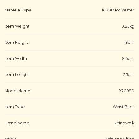
Material Type
1680D Polyester
Item Weight
0.25kg
Item Height
13cm
Item Width
8.5cm
Item Length
25cm
Model Name
X20990
Item Type
Waist Bags
Brand Name
Rhinowalk