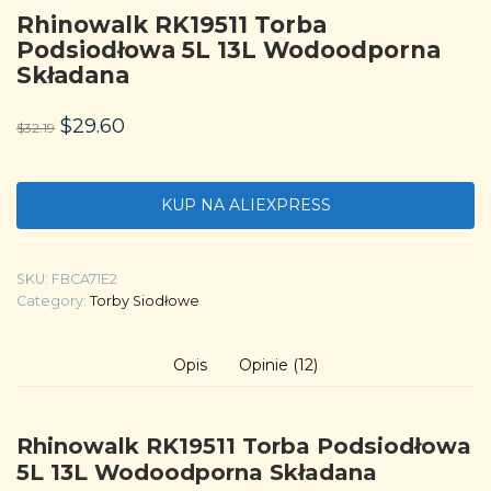
Rhinowalk RK19511 Torba
Podsiodłowa 5L 13L Wodoodporna
Składana
Original
Current
$
29.60
$
32.19
price
price
was:
is:
KUP NA ALIEXPRESS
$32.19.
$29.60.
SKU:
FBCA71E2
Category:
Torby Siodłowe
Opis
Opinie (12)
Rhinowalk RK19511 Torba Podsiodłowa
5L 13L Wodoodporna Składana