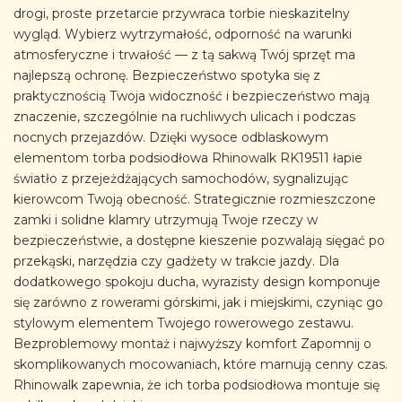
drogi, proste przetarcie przywraca torbie nieskazitelny
wygląd. Wybierz wytrzymałość, odporność na warunki
atmosferyczne i trwałość — z tą sakwą Twój sprzęt ma
najlepszą ochronę. Bezpieczeństwo spotyka się z
praktycznością Twoja widoczność i bezpieczeństwo mają
znaczenie, szczególnie na ruchliwych ulicach i podczas
nocnych przejazdów. Dzięki wysoce odblaskowym
elementom torba podsiodłowa Rhinowalk RK19511 łapie
światło z przejeżdżających samochodów, sygnalizując
kierowcom Twoją obecność. Strategicznie rozmieszczone
zamki i solidne klamry utrzymują Twoje rzeczy w
bezpieczeństwie, a dostępne kieszenie pozwalają sięgać po
przekąski, narzędzia czy gadżety w trakcie jazdy. Dla
dodatkowego spokoju ducha, wyrazisty design komponuje
się zarówno z rowerami górskimi, jak i miejskimi, czyniąc go
stylowym elementem Twojego rowerowego zestawu.
Bezproblemowy montaż i najwyższy komfort Zapomnij o
skomplikowanych mocowaniach, które marnują cenny czas.
Rhinowalk zapewnia, że ich torba podsiodłowa montuje się