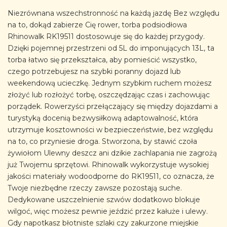
Niezrównana wszechstronność na każdą jazdę Bez względu
na to, dokąd zabierze Cię rower, torba podsiodłowa
Rhinowalk RK19511 dostosowuje się do każdej przygody.
Dzięki pojemnej przestrzeni od 5L do imponujących 13L, ta
torba łatwo się przekształca, aby pomieścić wszystko,
czego potrzebujesz na szybki poranny dojazd lub
weekendową ucieczkę. Jednym szybkim ruchem możesz
złożyć lub rozłożyć torbę, oszczędzając czas i zachowując
porządek. Rowerzyści przełączający się między dojazdami a
turystyką docenią bezwysiłkową adaptowalność, która
utrzymuje kosztowności w bezpieczeństwie, bez względu
na to, co przyniesie droga. Stworzona, by stawić czoła
żywiołom Ulewny deszcz ani dzikie zachlapania nie zagrożą
już Twojemu sprzętowi. Rhinowalk wykorzystuje wysokiej
jakości materiały wodoodporne do RK19511, co oznacza, że
Twoje niezbędne rzeczy zawsze pozostają suche.
Dedykowane uszczelnienie szwów dodatkowo blokuje
wilgoć, więc możesz pewnie jeździć przez kałuże i ulewy.
Gdy napotkasz błotniste szlaki czy zakurzone miejskie