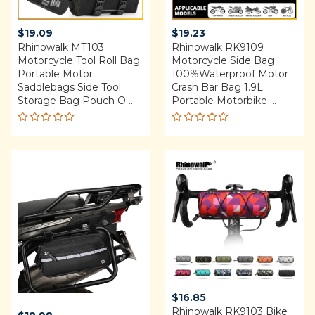
$
19.09
$
19.23
Rhinowalk MT103
Rhinowalk RK9109
Motorcycle Tool Roll Bag
Motorcycle Side Bag
Portable Motor
100%Waterproof Motor
Saddlebags Side Tool
Crash Bar Bag 1.9L
Storage Bag Pouch O ...
Portable Motorbike ...
Rated
Rated
5.00
out
5.00
out
of 5
of 5
$
16.85
Rhinowalk RK9103 Bike