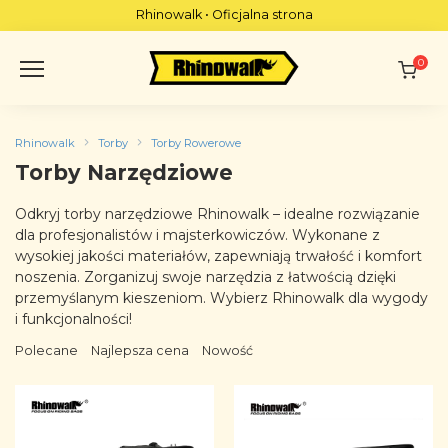
Skip
Rhinowalk • Oficjalna strona
to
content
0
Rhinowalk
Torby
Torby Rowerowe
Torby Narzędziowe
Odkryj torby narzędziowe Rhinowalk – idealne rozwiązanie
dla profesjonalistów i majsterkowiczów. Wykonane z
wysokiej jakości materiałów, zapewniają trwałość i komfort
noszenia. Zorganizuj swoje narzędzia z łatwością dzięki
przemyślanym kieszeniom. Wybierz Rhinowalk dla wygody
i funkcjonalności!
Polecane
Najlepsza cena
Nowość