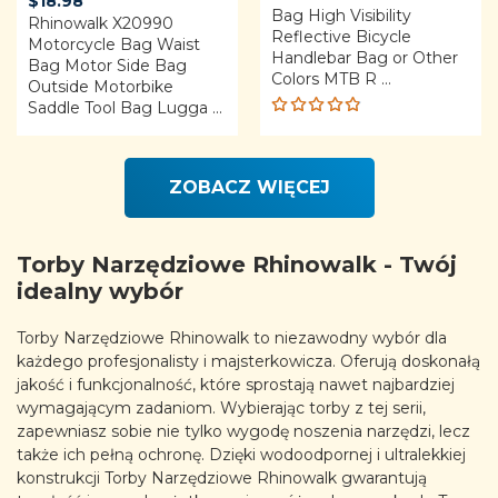
$
18.98
Bag High Visibility
Rhinowalk X20990
Reflective Bicycle
Motorcycle Bag Waist
Handlebar Bag or Other
Bag Motor Side Bag
Colors MTB R ...
Outside Motorbike
Saddle Tool Bag Lugga ...
Rated
4.80
out
of 5
ZOBACZ WIĘCEJ
Torby Narzędziowe Rhinowalk - Twój
idealny wybór
Torby Narzędziowe Rhinowalk to niezawodny wybór dla
każdego profesjonalisty i majsterkowicza. Oferują doskonałą
jakość i funkcjonalność, które sprostają nawet najbardziej
wymagającym zadaniom. Wybierając torby z tej serii,
zapewniasz sobie nie tylko wygodę noszenia narzędzi, lecz
także ich pełną ochronę. Dzięki wodoodpornej i ultralekkiej
konstrukcji Torby Narzędziowe Rhinowalk gwarantują