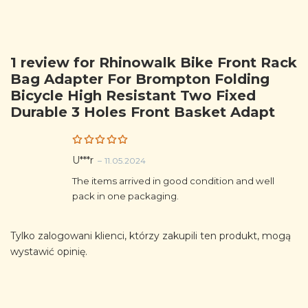
1 review for
Rhinowalk Bike Front Rack
Bag Adapter For Brompton Folding
Bicycle High Resistant Two Fixed
Durable 3 Holes Front Basket Adapt
Rated
5
U***r
–
11.05.2024
out of 5
The items arrived in good condition and well
pack in one packaging.
Tylko zalogowani klienci, którzy zakupili ten produkt, mogą
wystawić opinię.