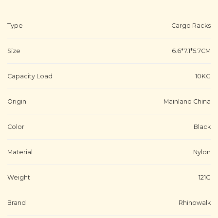
Type
Cargo Racks
Size
6.6*7.1*5.7CM
Capacity Load
10KG
Origin
Mainland China
Color
Black
Material
Nylon
Weight
121G
Brand
Rhinowalk