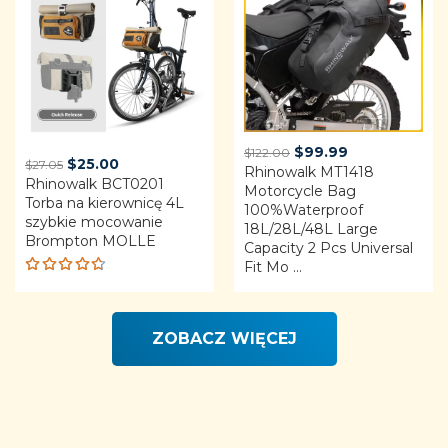
Original
Current
$
99.99
$
122.00
Original
Current
$
25.00
$
27.05
Rhinowalk MT1418
price
price
Rhinowalk BCT0201
price
price
Motorcycle Bag
was:
is:
Torba na kierownicę 4L
was:
is:
100%Waterproof
$122.00.
$99.99.
szybkie mocowanie
$27.05.
$25.00.
18L/28L/48L Large
Brompton MOLLE
Capacity 2 Pcs Universal
Fit Mo ...
Rated
4.68
out of 5
ZOBACZ WIĘCEJ