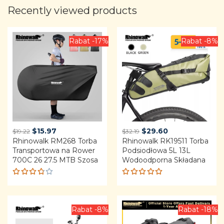
Recently viewed products
Rabat -17%
Rabat -8%
Original
Current
Original
Current
$
15.97
$
29.60
$
19.22
$
32.19
Rhinowalk RM268 Torba
price
price
Rhinowalk RK19511 Torba
price
price
Transportowa na Rower
Podsiodłowa 5L 13L
was:
is:
was:
is:
700C 26 27.5 MTB Szosa
Wodoodporna Składana
$19.22.
$15.97.
$32.19.
$29.60.
Rated
Rated
3.75
4.92
out
out of
of 5
5
Rabat -8%
Rabat -18%