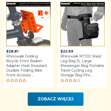
of 5
$
28.81
$
22.69
Rhinowalk Folding
Rhinowalk MT102 Waist
Bicycle Front Basket
Leg Bag 3L Large
Adapter Heat Resistant
Messenger Bag Portable
Durable Folding Bike
Travel Cycling Leg
Front Accesso ...
Storage Bag Pho ...
Rated
Rated
5.00
out
4.00
of 5
out of
ZOBACZ WIĘCEJ
5