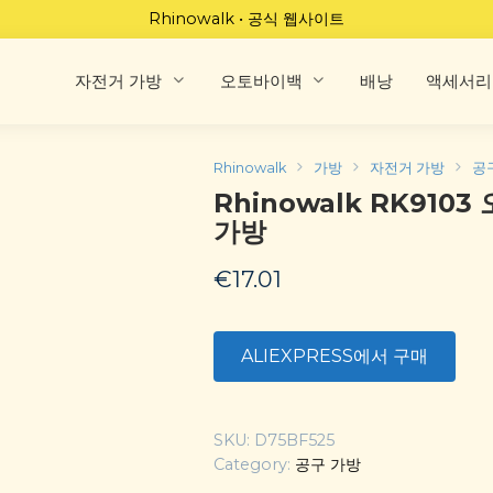
Rhinowalk • 공식 웹사이트
자전거 가방
오토바이백
배낭
액세서리
Rhinowalk
가방
자전거 가방
공
Rhinowalk RK910
가방
€
17.01
ALIEXPRESS에서 구매
SKU:
D75BF525
Category:
공구 가방