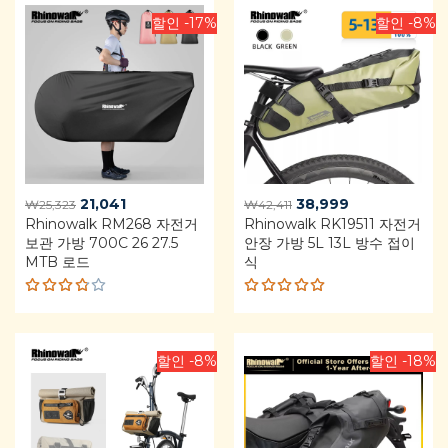
할인 -17%
할인 -8%
Original
Current
Original
Current
21,041
38,999
₩
25,323
₩
42,411
Rhinowalk RM268 자전거
price
price
Rhinowalk RK19511 자전거
price
price
보관 가방 700C 26 27.5
안장 가방 5L 13L 방수 접이
was:
is:
was:
is:
MTB 로드
식
₩25,323.
₩21,041.
₩42,411.
₩38,999.
Rated
Rated
3.75
4.92
out
out of
of 5
5
할인 -8%
할인 -18%