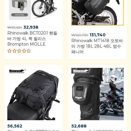
Original
Current
32,938
₩
35,639
Rhinowalk BCT0201 핸들
price
price
Original
Current
131,740
₩
160,739
바 가방 4L 퀵 릴리스
was:
is:
Rhinowalk MT1418 오토바
price
price
Brompton MOLLE
₩35,639.
₩32,938.
이 가방 18L 28L 48L 방수
was:
is:
패니어
₩160,739.
₩131,740.
Rated
4.68
out of 5
56,562
52,688