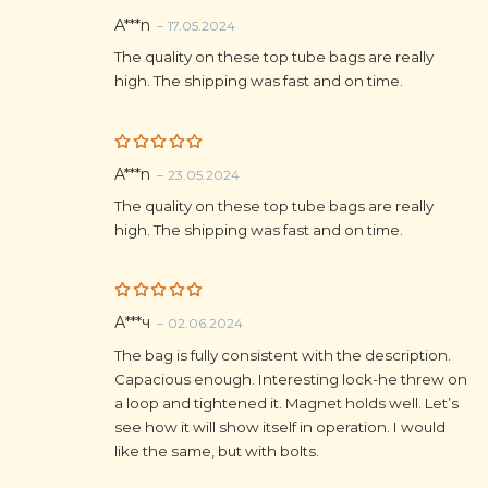
Rated
5
A***n
–
17.05.2024
out of 5
The quality on these top tube bags are really
high. The shipping was fast and on time.
Rated
5
A***n
–
23.05.2024
out of 5
The quality on these top tube bags are really
high. The shipping was fast and on time.
Rated
5
А***ч
–
02.06.2024
out of 5
The bag is fully consistent with the description.
Capacious enough. Interesting lock-he threw on
a loop and tightened it. Magnet holds well. Let’s
see how it will show itself in operation. I would
like the same, but with bolts.