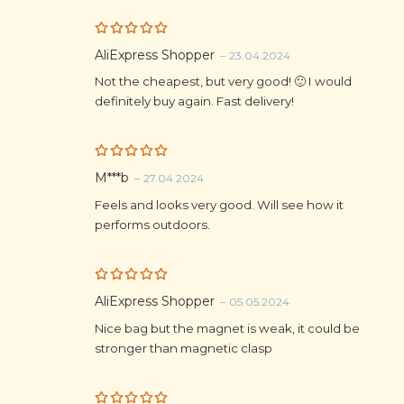
Rated
5
AliExpress Shopper
–
23.04.2024
out of 5
Not the cheapest, but very good! 🙂 I would
definitely buy again. Fast delivery!
Rated
5
M***b
–
27.04.2024
out of 5
Feels and looks very good. Will see how it
performs outdoors.
Rated
5
AliExpress Shopper
–
05.05.2024
out of 5
Nice bag but the magnet is weak, it could be
stronger than magnetic clasp