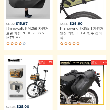
Original
Current
Original
Current
$
15.97
$
29.60
$
19.22
$
32.19
Rhinowalk RM268 자전거
price
price
Rhinowalk RK19511 자전거
price
price
보관 가방 700C 26 27.5
안장 가방 5L 13L 방수 접이
was:
is:
was:
is:
MTB 로드
식
$19.22.
$15.97.
$32.19.
$29.60.
Rated
Rated
3.75
4.92
out
out of
of 5
5
할인 -8%
할인 -18%
Original
Current
$
25.00
$
27.05