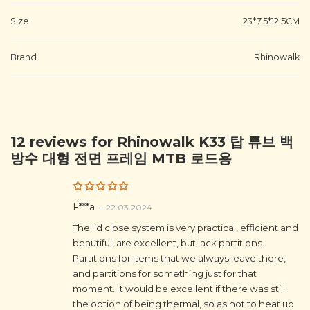
Size
23*7.5*12.5CM
Brand
Rhinowalk
12 reviews for
Rhinowalk K33 탑 튜브 백
방수 대형 전면 프레임 MTB 로드용
Rated
5
F***a
–
22.03.2024
out of 5
The lid close system is very practical, efficient and
beautiful, are excellent, but lack partitions.
Partitions for items that we always leave there,
and partitions for something just for that
moment. It would be excellent if there was still
the option of being thermal, so as not to heat up