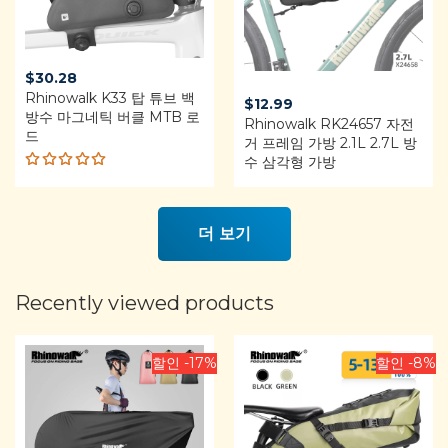
t
o
f
5
$
30.28
Rhinowalk K33 탑 튜브 백
$
12.99
방수 마그네틱 버클 MTB 로
Rhinowalk RK24657 자전
드
거 프레임 가방 2.1L 2.7L 방
수 삼각형 가방
Rated
5.00
out
of 5
더 보기
Recently viewed products
할인 -17%
할인 -8%