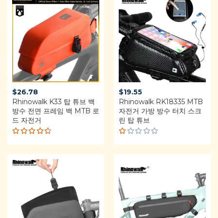
$
26.78
$
19.55
Rhinowalk K33 탑 튜브 백
Rhinowalk RK18335 MTB
방수 전면 프레임 백 MTB 로
자전거 가방 방수 터치 스크
드 자전거
린 탑 튜브
Rated
R
4.64
a
out of 5
t
e
d
1.
0
0
o
u