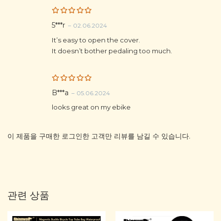
Rated
5
5***r
–
02.06.2024
out of 5
It’s easy to open the cover.
It doesn’t bother pedaling too much.
Rated
5
B***a
–
05.06.2024
out of 5
looks great on my ebike
이 제품을 구매한 로그인한 고객만 리뷰를 남길 수 있습니다.
관련 상품