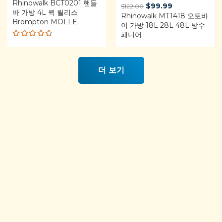
Rhinowalk BCT0201 핸들
price
price
Original
Current
$
99.99
$
122.00
바 가방 4L 퀵 릴리스
was:
is:
Rhinowalk MT1418 오토바
price
price
Brompton MOLLE
$27.05.
$25.00.
이 가방 18L 28L 48L 방수
was:
is:
패니어
$122.00.
$99.99.
Rated
4.68
out of 5
더 보기