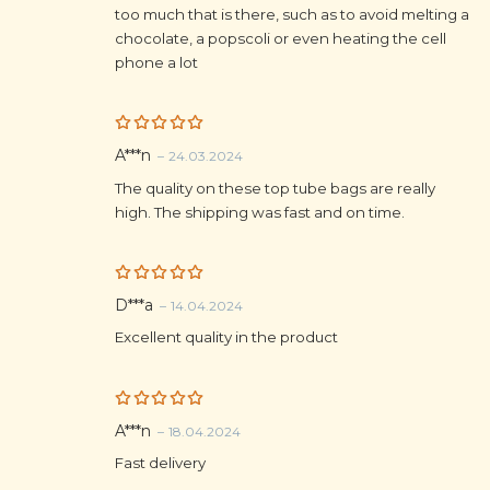
too much that is there, such as to avoid melting a
chocolate, a popscoli or even heating the cell
phone a lot
Rated
5
A***n
–
24.03.2024
out of 5
The quality on these top tube bags are really
high. The shipping was fast and on time.
Rated
5
D***a
–
14.04.2024
out of 5
Excellent quality in the product
Rated
5
A***n
–
18.04.2024
out of 5
Fast delivery