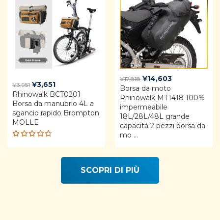
Original
Current
¥
14,603
¥
17,818
Original
Current
¥
3,651
¥
3,951
Borsa da moto
price
price
Rhinowalk BCT0201
price
price
Rhinowalk MT1418 100%
was:
is:
Borsa da manubrio 4L a
was:
is:
impermeabile
¥17,818.
¥14,603.
sgancio rapido Brompton
¥3,951.
¥3,651.
18L/28L/48L grande
MOLLE
capacità 2 pezzi borsa da
mo ...
Rated
4.68
out of 5
SCOPRI DI PIÙ