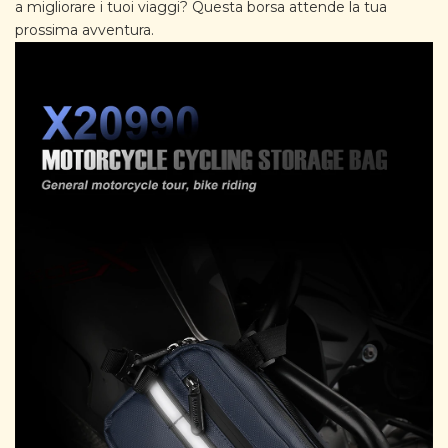
a migliorare i tuoi viaggi? Questa borsa attende la tua
prossima avventura.