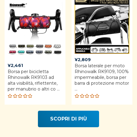
¥
2,809
¥
2,461
Borsa laterale per moto
Borsa per bicicletta
Rhinowalk RK9109, 100%
Rhinowalk RK9103 ​​ad
impermeabile, borsa per
alta visibilità, riflettente,
barra di protezione motor
per manubrio o altri co ...
...
Rated
Rated
4.80
out
5.00
out
of 5
of 5
SCOPRI DI PIÙ