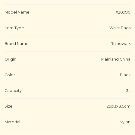
Model Name
X20990
Item Type
Waist Bags
Brand Name
Rhinowalk
Origin
Mainland China
Color
Black
Capacity
3L
Size
25x13x8.5cm
Material
Nylon