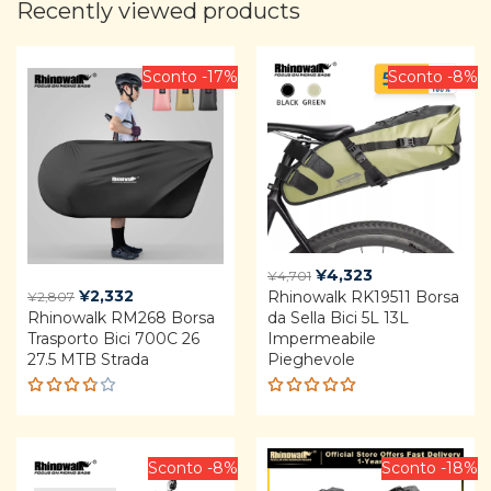
Recently viewed products
Sconto -17%
Sconto -8%
Original
Current
¥
4,323
¥
4,701
Original
Current
¥
2,332
Rhinowalk RK19511 Borsa
price
price
¥
2,807
Rhinowalk RM268 Borsa
price
price
da Sella Bici 5L 13L
was:
is:
Trasporto Bici 700C 26
Impermeabile
was:
is:
¥4,701.
¥4,323.
27.5 MTB Strada
Pieghevole
¥2,807.
¥2,332.
Rated
Rated
3.75
4.92
out
out of
of 5
5
Sconto -8%
Sconto -18%