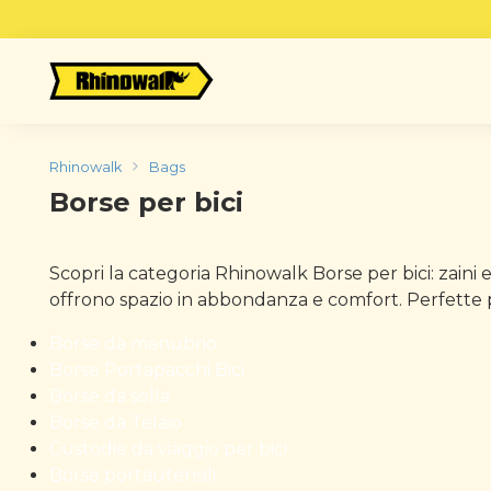
Skip
to
content
Rhinowalk
Bags
Borse per bici
Scopri la categoria Rhinowalk Borse per bici: zaini e
offrono spazio in abbondanza e comfort. Perfette pe
Borse da manubrio
Borse Portapacchi Bici
Borse da sella
Borse da Telaio
Custodie da viaggio per bici
Borse portautensili