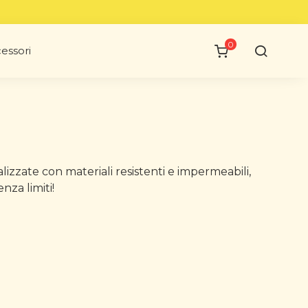
0
essori
alizzate con materiali resistenti e impermeabili,
nza limiti!