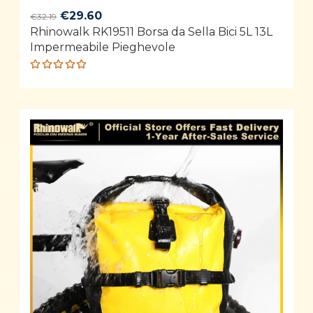
Original
Current
€
29.60
€
32.19
Rhinowalk RK19511 Borsa da Sella Bici 5L 13L
price
price
Impermeabile Pieghevole
was:
is:
€32.19.
€29.60.
Rated
4.92
out
of 5