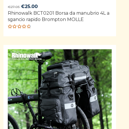
Original
Current
€
25.00
€
27.05
Rhinowalk BCT0201 Borsa da manubrio 4L a
price
price
sgancio rapido Brompton MOLLE
was:
is:
€27.05.
€25.00.
Rated
4.68
out of 5