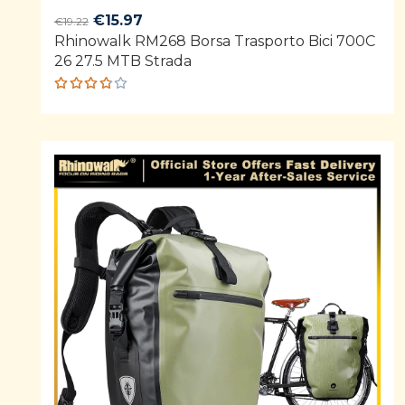
Original
Current
€
15.97
€
19.22
Rhinowalk RM268 Borsa Trasporto Bici 700C
price
price
26 27.5 MTB Strada
was:
is:
€19.22.
€15.97.
Rated
3.75
out of
5