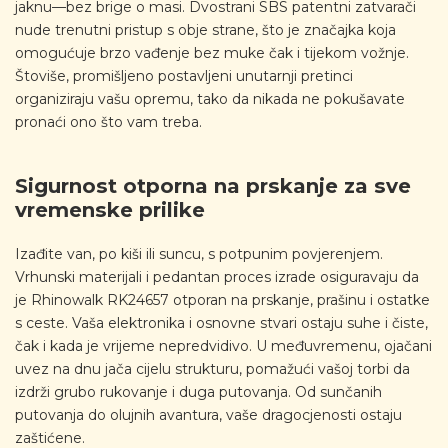
jaknu—bez brige o masi. Dvostrani SBS patentni zatvarači
nude trenutni pristup s obje strane, što je značajka koja
omogućuje brzo vađenje bez muke čak i tijekom vožnje.
Štoviše, promišljeno postavljeni unutarnji pretinci
organiziraju vašu opremu, tako da nikada ne pokušavate
pronaći ono što vam treba.
Sigurnost otporna na prskanje za sve
vremenske prilike
Izađite van, po kiši ili suncu, s potpunim povjerenjem.
Vrhunski materijali i pedantan proces izrade osiguravaju da
je Rhinowalk RK24657 otporan na prskanje, prašinu i ostatke
s ceste. Vaša elektronika i osnovne stvari ostaju suhe i čiste,
čak i kada je vrijeme nepredvidivo. U međuvremenu, ojačani
uvez na dnu jača cijelu strukturu, pomažući vašoj torbi da
izdrži grubo rukovanje i duga putovanja. Od sunčanih
putovanja do olujnih avantura, vaše dragocjenosti ostaju
zaštićene.