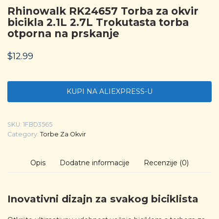
Rhinowalk RK24657 Torba za okvir
bicikla 2.1L 2.7L Trokutasta torba
otporna na prskanje
$
12.99
KUPI NA ALIEXPRESS-U
SKU:
1FBD3565
Category:
Torbe Za Okvir
Opis
Dodatne informacije
Recenzije (0)
Inovativni dizajn za svakog biciklista