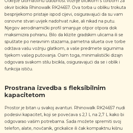
Otkrijte ultimativnu udobnost vožnje biciklom s torbom za
okvir bicikla Rhinowalk RK24657. Ova torba u obliku trokuta
besprijekorno pristaje ispod cijevi, osiguravajući da su vam
osnovne stvari uvijek nadohvat ruke, ali nikad na putu.
Njegov aerodinamički profil smanjuje otpor otpora dok
maksimizira pohranu. Bilo da klizite gradskim ulicama ili se
spuštate po neravnim stazama, pametna silueta ove torbe
održava vašu vožnju glatkom, a vaše predmete sigurnima
tijekom vašeg putovanja. Osim toga, minimalistički dizajn
odgovara svakom stilu bicikla, osiguravajući da se i oblik i
funkcija ističu.
Prostrana izvedba s fleksibilnim
kapacitetom
Prostor je bitan u svakoj avanturi. Rhinowalk RK24657 nudi
podesivi kapacitet, koji se povećava s 2,1 L na 2,7 L kako bi
odgovarao vašim potrebama. Sada možete spremiti svoj
telefon, alate, novčanik, grickalice ili čak kompaktnu kišnu