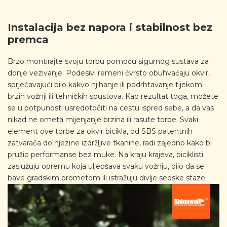
Instalacija bez napora i stabilnost bez
premca
Brzo montirajte svoju torbu pomoću sigurnog sustava za
donje vezivanje. Podesivi remeni čvrsto obuhvaćaju okvir,
sprječavajući bilo kakvo njihanje ili podrhtavanje tijekom
brzih vožnji ili tehničkih spustova. Kao rezultat toga, možete
se u potpunosti usredotočiti na cestu ispred sebe, a da vas
nikad ne ometa mijenjanje brzina ili rasute torbe. Svaki
element ove torbe za okvir bicikla, od SBS patentnih
zatvarača do njezine izdržljive tkanine, radi zajedno kako bi
pružio performanse bez muke. Na kraju krajeva, biciklisti
zaslužuju opremu koja uljepšava svaku vožnju, bilo da se
bave gradskim prometom ili istražuju divlje seoske staze.