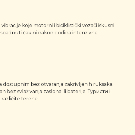
acije koje motorni i biciklistički vozači iskusni
 raspadnuti čak ni nakon godina intenzivne
ma dostupnim bez otvaranja zakrivljenih ruksaka.
n bez svlaživanja zaslona ili baterije. Туристи i
različite terene.