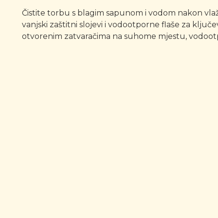
Čistite torbu s blagim sapunom i vodom nakon vlažn
vanjski zaštitni slojevi i vodootporne flaše za klj
otvorenim zatvaračima na suhome mjestu, vodootp