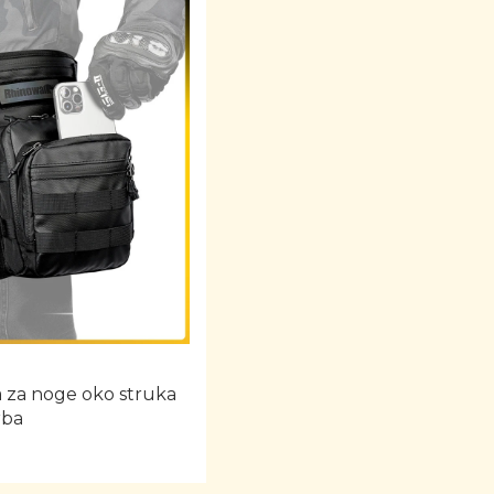
 za noge oko struka
rba