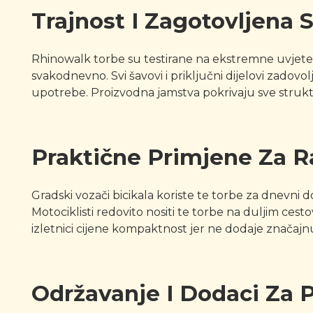
Trajnost I Zagotovljena 
Rhinowalk torbe su testirane na ekstremne uvjete uk
svakodnevno. Svi šavovi i priključni dijelovi zadovo
upotrebe. Proizvodna jamstva pokrivaju sve struktur
Praktične Primjene Za Ra
Gradski vozači bicikala koriste te torbe za dnevni
Motociklisti redovito nositi te torbe na duljim cesto
izletnici cijene kompaktnost jer ne dodaje značajnu
Održavanje I Dodaci Za