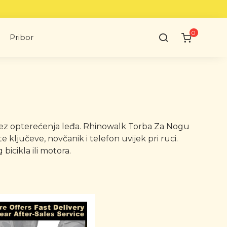
0
Pribor
je bez opterećenja leđa. Rhinowalk Torba Za Nogu
ključeve, novčanik i telefon uvijek pri ruci.
icikla ili motora.