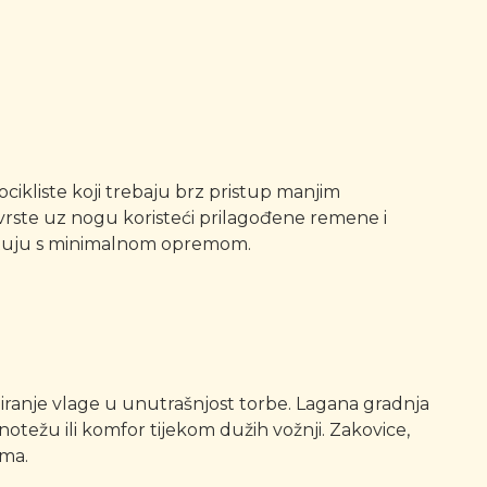
ocikliste koji trebaju brz pristup manjim
rste uz nogu koristeći prilagođene remene i
 putuju s minimalnom opremom.
odiranje vlage u unutrašnjost torbe. Lagana gradnja
otežu ili komfor tijekom dužih vožnji. Zakovice,
ima.