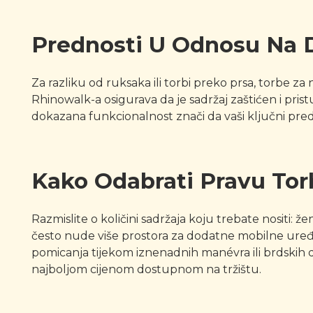
Prednosti U Odnosu Na 
Za razliku od ruksaka ili torbi preko prsa, torbe za
Rhinowalk-a osigurava da je sadržaj zaštićen i pris
dokazana funkcionalnost znači da vaši ključni pre
Kako Odabrati Pravu Tor
Razmislite o količini sadržaja koju trebate nositi: 
često nude više prostora za dodatne mobilne uređa
pomicanja tijekom iznenadnih manévra ili brdskih d
najboljom cijenom dostupnom na tržištu.