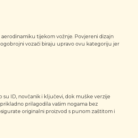
ava aerodinamiku tijekom vožnje. Povjereni dizajn
nogobrojni vozači biraju upravo ovu kategoriju jer
o su ID, novčanik i ključevi, dok muške verzije
 prikladno prilagodila vašim nogama bez
sigurate originalni proizvod s punom zaštitom i