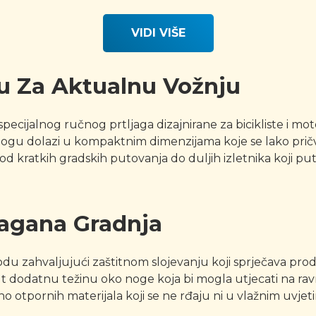
4.00
out of
5
VIDI VIŠE
u Za Aktualnu Vožnju
ecijalnog ručnog prtljaga dizajnirane za bicikliste i mot
gu dolazi u kompaktnim dimenzijama koje se lako pričv
od kratkih gradskih putovanja do duljih izletnika koji
Lagana Gradnja
 vodu zahvaljujući zaštitnom slojevanju koji sprječava pr
ut dodatnu težinu oko noge koja bi mogla utjecati na ravn
no otpornih materijala koji se ne rđaju ni u vlažnim uvjet