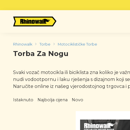
Skip
to
content
Rhinowalk
Torbe
Motociklističke Torbe
Torba Za Nogu
Svaki vozač motocikla ili biciklista zna koliko je 
nudi vodootpornu i laku rješenja s dizajnom koji se
Naručite online iz našeg vjerodostojnog trgovca i p
Istaknuto
Najbolja cijena
Novo