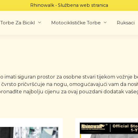
Rhinowalk • Službena web stranica
Torbe Za Bicikl
Motociklističke Torbe
Ruksaci
važno imati siguran prostor za osobne stvari tijekom vožn
 čvrsto pričvršćuje na nogu, omogućavajući vam da nosite 
ronađite najbolju cijenu za ovaj pouzdani dodatak vašeg b