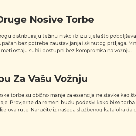
Druge Nosive Torbe
 nogu distribuiraju težinu nisko i blizu tijela što poboljš
tupačan bez potrebe zaustavljanja i skinutog prtljaga. M
dmeti ostaju suhi i dostupni bez kompromisa na vožnju.
bu Za Vašu Vožnju
ženske torbe su obično manje za essencijalne stavke kao št
je. Provjerite da remeni budu podesivi kako bi se torba
ijelova rute. Naručite iz našega službenog kataloha da o