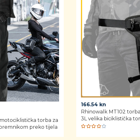
166.54
kn
Rhinowalk MT102 torba
3L velika biciklistička to
tociklistička torba za
premnikom preko tijela
Rated