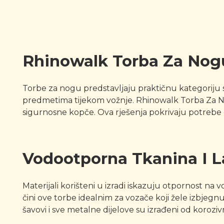
Rhinowalk Torba Za Nog
Torbe za nogu predstavljaju praktičnu kategoriju sp
predmetima tijekom vožnje. Rhinowalk Torba Za No
sigurnosne kopče. Ova rješenja pokrivaju potrebe 
Vodootporna Tkanina I 
Materijali korišteni u izradi iskazuju otpornost na
čini ove torbe idealnim za vozače koji žele izbjegn
šavovi i sve metalne dijelove su izrađeni od koroziv