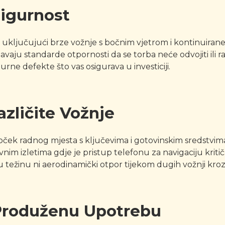
Sigurnost
ljučujući brze vožnje s bočnim vjetrom i kontinuirane vibr
ljavaju standarde otpornosti da se torba neće odvojiti ili
ne defekte što vas osigurava u investiciji.
zličite Vožnje
 doček radnog mjesta s ključevima i gotovinskim sredstvi
vnim izletima gdje je pristup telefonu za navigaciju kritiča
 težinu ni aerodinamički otpor tijekom dugih vožnji kroz 
 Produženu Upotrebu