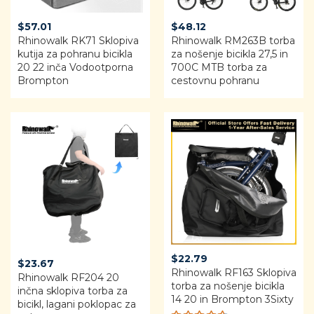
$
57.01
$
48.12
Rhinowalk RK71 Sklopiva
Rhinowalk RM263B torba
kutija za pohranu bicikla
za nošenje bicikla 27,5 in
20 22 inča Vodootporna
700C MTB torba za
Brompton
cestovnu pohranu
$
22.79
$
23.67
Rhinowalk RF163 Sklopiva
Rhinowalk RF204 20
torba za nošenje bicikla
inčna sklopiva torba za
14 20 in Brompton 3Sixty
bicikl, lagani poklopac za