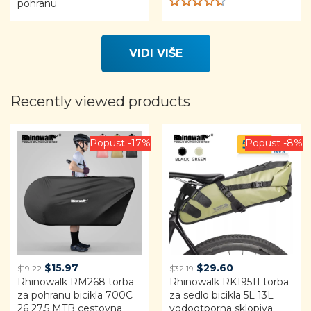
pohranu
Rated
4.60
out of 5
VIDI VIŠE
Recently viewed products
Popust -17%
Popust -8%
Original
Current
Original
Current
$
15.97
$
29.60
$
19.22
$
32.19
Rhinowalk RM268 torba
price
price
Rhinowalk RK19511 torba
price
price
za pohranu bicikla 700C
za sedlo bicikla 5L 13L
was:
is:
was:
is:
26 27.5 MTB cestovna
vodootporna sklopiva