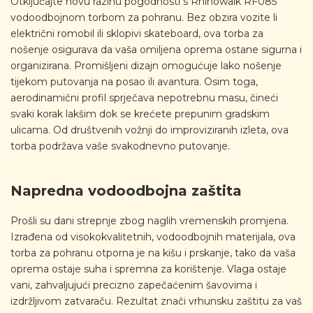
Otključajte novu razinu pogodnosti s Rhinowalk RF085
vodoodbojnom torbom za pohranu. Bez obzira vozite li
električni romobil ili sklopivi skateboard, ova torba za
nošenje osigurava da vaša omiljena oprema ostane sigurna i
organizirana. Promišljeni dizajn omogućuje lako nošenje
tijekom putovanja na posao ili avantura. Osim toga,
aerodinamični profil sprječava nepotrebnu masu, čineći
svaki korak lakšim dok se krećete prepunim gradskim
ulicama. Od društvenih vožnji do improviziranih izleta, ova
torba podržava vaše svakodnevno putovanje.
Napredna vodoodbojna zaštita
Prošli su dani strepnje zbog naglih vremenskih promjena.
Izrađena od visokokvalitetnih, vodoodbojnih materijala, ova
torba za pohranu otporna je na kišu i prskanje, tako da vaša
oprema ostaje suha i spremna za korištenje. Vlaga ostaje
vani, zahvaljujući precizno zapečaćenim šavovima i
izdržljivom zatvaraču. Rezultat znači vrhunsku zaštitu za vaš