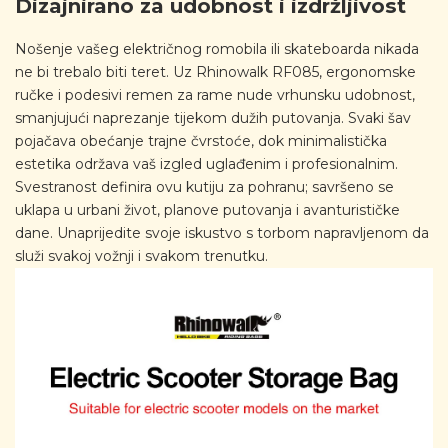
Dizajnirano za udobnost i izdržljivost
Nošenje vašeg električnog romobila ili skateboarda nikada
ne bi trebalo biti teret. Uz Rhinowalk RF085, ergonomske
ručke i podesivi remen za rame nude vrhunsku udobnost,
smanjujući naprezanje tijekom dužih putovanja. Svaki šav
pojačava obećanje trajne čvrstoće, dok minimalistička
estetika održava vaš izgled uglađenim i profesionalnim.
Svestranost definira ovu kutiju za pohranu; savršeno se
uklapa u urbani život, planove putovanja i avanturističke
dane. Unaprijedite svoje iskustvo s torbom napravljenom da
služi svakoj vožnji i svakom trenutku.