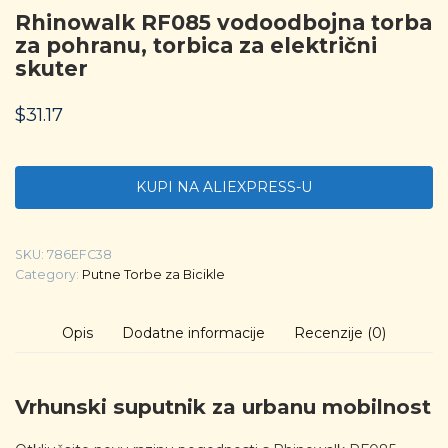
Rhinowalk RF085 vodoodbojna torba
za pohranu, torbica za električni
skuter
$
31.17
KUPI NA ALIEXPRESS-U
SKU:
786EFC38
Category:
Putne Torbe za Bicikle
Opis
Dodatne informacije
Recenzije (0)
Vrhunski suputnik za urbanu mobilnost