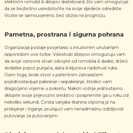
električni romobil ili sklopivi skateboard, što vam omogućuje
da se bezbrižno usredotočite na svoje sljedeće odredište.
Vozite se samouvjereno, bez obzira na prognozu.
Pametna, prostrana i sigurna pohrana
Organizacija postaje povjetarac s intuitivnim unutarnjim
rasporedom ove torbe. Višestruki džepovi omogućuju vam
da svoje osnovne stvari odvojite od romobila ili daske, držeći
dodatke poput punjača, alata ili ključeva nadohvat ruke.
Osim toga, široki otvor s patentnim zatvaračem
pojednostavljuje pakiranje i raspakiranje, štedeći vam
dragocjeno vrijeme u pokretu. Nakon vožnje jednostavno
sklopite svoje prijevozno sredstvo i pospremite ga u roku od
nekoliko sekundi. Čvrsta vanjska tkanina otporna je na
probijanje i trganje, pružajući vam nenadmašnu izdržljivost
putovanje za putovanjem.