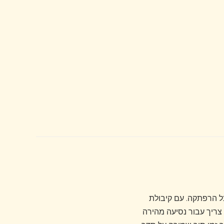
אותך, תיק אוכף האופניים Rhinowalk RK19511 מתאים לכל הרפתקה. עם קיבולת
ה שאתה צריך עבור נסיעה מהירה